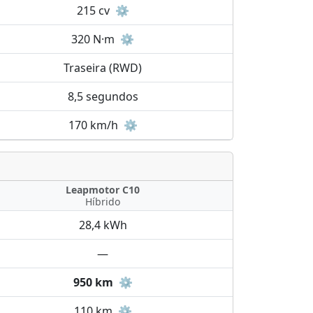
215 cv
⚙️
320 N·m
⚙️
Traseira (RWD)
8,5 segundos
170 km/h
⚙️
Leapmotor C10
Híbrido
28,4 kWh
—
950 km
⚙️
110 km
⚙️