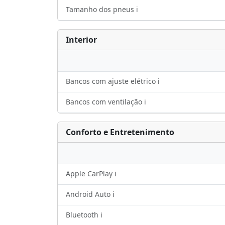
Tamanho dos pneus ℹ️
Interior
Bancos com ajuste elétrico ℹ️
Bancos com ventilação ℹ️
Conforto e Entretenimento
Apple CarPlay ℹ️
Android Auto ℹ️
Bluetooth ℹ️