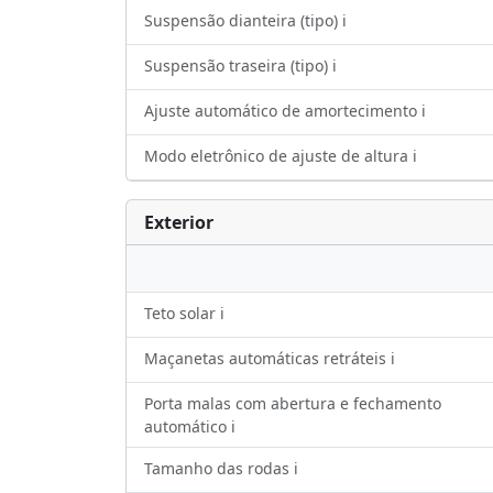
Suspensão dianteira (tipo) ℹ️
Suspensão traseira (tipo) ℹ️
Ajuste automático de amortecimento ℹ️
Modo eletrônico de ajuste de altura ℹ️
Exterior
Teto solar ℹ️
Maçanetas automáticas retráteis ℹ️
Porta malas com abertura e fechamento
automático ℹ️
Tamanho das rodas ℹ️