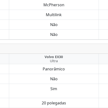
McPherson
Multilink
Não
Não
Volvo EX30
Ultra
Panorâmico
Não
Sim
20 polegadas