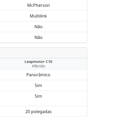
McPherson
Multilink
Não
Não
Leapmotor C10
Híbrido
Panorâmico
Sim
Sim
20 polegadas