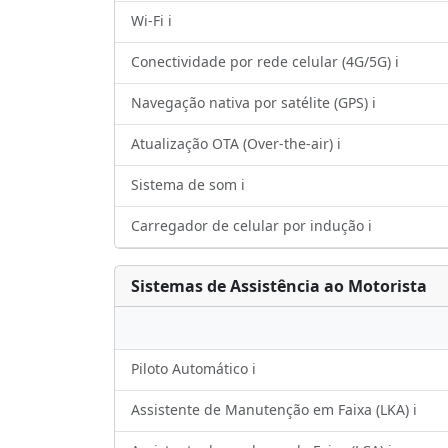
Wi-Fi ℹ️
Conectividade por rede celular (4G/5G) ℹ️
Navegação nativa por satélite (GPS) ℹ️
Atualização OTA (Over-the-air) ℹ️
Sistema de som ℹ️
Carregador de celular por indução ℹ️
Sistemas de Assistência ao Motorista
Piloto Automático ℹ️
Assistente de Manutenção em Faixa (LKA) ℹ️