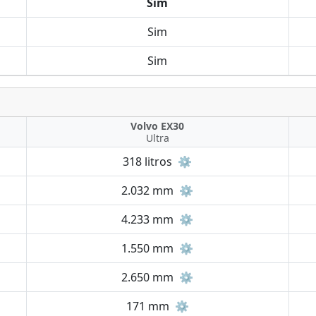
Sim
Sim
Sim
Volvo EX30
Ultra
318 litros
⚙️
2.032 mm
⚙️
4.233 mm
⚙️
1.550 mm
⚙️
2.650 mm
⚙️
171 mm
⚙️