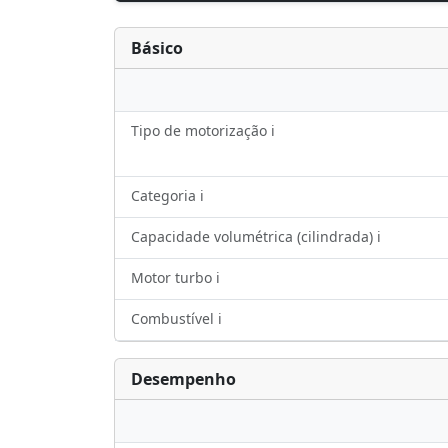
Básico
Tipo de motorização ℹ️
Categoria ℹ️
Capacidade volumétrica (cilindrada) ℹ️
Motor turbo ℹ️
Combustível ℹ️
Desempenho