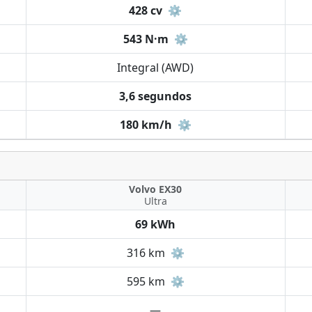
428 cv
⚙️
543 N·m
⚙️
Integral (AWD)
3,6 segundos
180 km/h
⚙️
Volvo EX30
Ultra
69 kWh
316 km
⚙️
595 km
⚙️
—