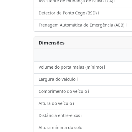
Assistente de mudança de Faixa (LCA) ℹ️
Detector de Ponto Cego (BSD) ℹ️
Frenagem Automática de Emergência (AEB) ℹ️
Dimensões
Volume do porta malas (mínimo) ℹ️
Largura do veículo ℹ️
Comprimento do veículo ℹ️
Altura do veículo ℹ️
Distância entre-eixos ℹ️
Altura mínima do solo ℹ️