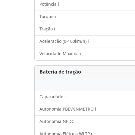
Potência ℹ️
Torque ℹ️
Tração ℹ️
Aceleração (0-100km/h) ℹ️
Velocidade Máxima ℹ️
Bateria de tração
Capacidade ℹ️
Autonomia PBEV/INMETRO ℹ️
Autonomia NEDC ℹ️
Autonomia Elétrica WLTP ℹ️