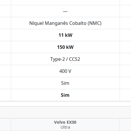
—
Níquel Manganês Cobalto (NMC)
11 kW
150 kW
Type-2 / CCS2
400 V
Sim
Sim
Volvo EX30
Ultra