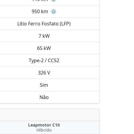
950 km
⚙️
Lítio Ferro Fosfato (LFP)
7 kW
65 kW
Type-2 / CCS2
326 V
Sim
Não
Leapmotor C10
Híbrido