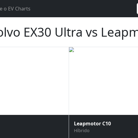
e o EV Charts
lvo EX30 Ultra vs Leapm
Leapmotor C10
Híbrido