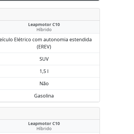
Leapmotor C10
Híbrido
eículo Elétrico com autonomia estendida
(EREV)
SUV
1,5 l
Não
Gasolina
Leapmotor C10
Híbrido