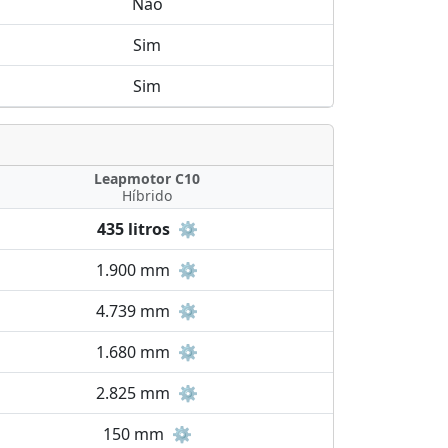
Não
Sim
Sim
Leapmotor C10
Híbrido
435 litros
⚙️
1.900 mm
⚙️
4.739 mm
⚙️
1.680 mm
⚙️
2.825 mm
⚙️
150 mm
⚙️