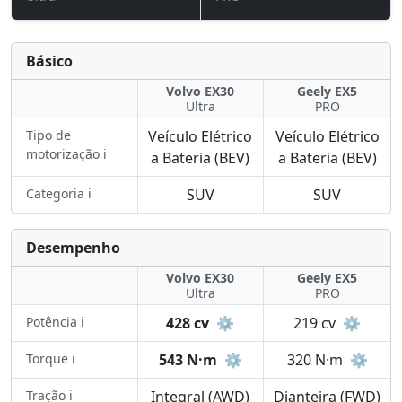
Básico
Volvo EX30
Geely EX5
Ultra
PRO
Tipo de
Veículo Elétrico
Veículo Elétrico
motorização ℹ️
a Bateria (BEV)
a Bateria (BEV)
Categoria ℹ️
SUV
SUV
Desempenho
Volvo EX30
Geely EX5
Ultra
PRO
Potência ℹ️
428 cv
⚙️
219 cv
⚙️
Torque ℹ️
543 N·m
⚙️
320 N·m
⚙️
Tração ℹ️
Integral (AWD)
Dianteira (FWD)