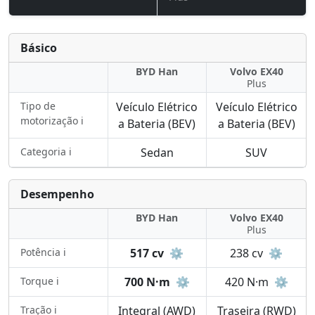
Básico
BYD Han
Volvo EX40
Plus
Tipo de
Veículo Elétrico
Veículo Elétrico
motorização ℹ️
a Bateria (BEV)
a Bateria (BEV)
Categoria ℹ️
Sedan
SUV
Desempenho
BYD Han
Volvo EX40
Plus
Potência ℹ️
517 cv
⚙️
238 cv
⚙️
Torque ℹ️
700 N·m
⚙️
420 N·m
⚙️
Tração ℹ️
Integral (AWD)
Traseira (RWD)