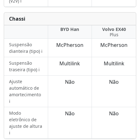
(V2V) ℹ️
Chassi
BYD Han
Volvo EX40
Plus
Suspensão
McPherson
McPherson
dianteira (tipo) ℹ️
Suspensão
Multilink
Multilink
traseira (tipo) ℹ️
Ajuste
Não
Não
automático de
amortecimento
ℹ️
Modo
Não
Não
eletrônico de
ajuste de altura
ℹ️