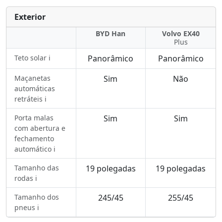
Exterior
BYD Han
Volvo EX40
Plus
Teto solar ℹ️
Panorâmico
Panorâmico
Maçanetas
Sim
Não
automáticas
retráteis ℹ️
Porta malas
Sim
Sim
com abertura e
fechamento
automático ℹ️
Tamanho das
19 polegadas
19 polegadas
rodas ℹ️
Tamanho dos
245/45
255/45
pneus ℹ️