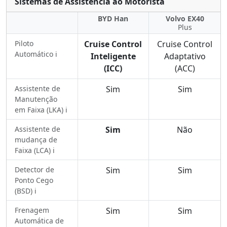
Sistemas de Assistência ao Motorista
BYD Han
Volvo EX40
Plus
Piloto
Cruise Control
Cruise Control
Automático ℹ️
Inteligente
Adaptativo
(ICC)
(ACC)
Assistente de
Sim
Sim
Manutenção
em Faixa (LKA) ℹ️
Assistente de
Sim
Não
mudança de
Faixa (LCA) ℹ️
Detector de
Sim
Sim
Ponto Cego
(BSD) ℹ️
Frenagem
Sim
Sim
Automática de