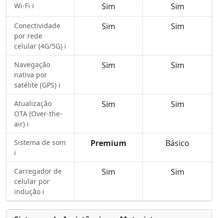
Wi-Fi ℹ️
Sim
Sim
Conectividade
Sim
Sim
por rede
celular (4G/5G) ℹ️
Navegação
Sim
Sim
nativa por
satélite (GPS) ℹ️
Atualização
Sim
Sim
OTA (Over-the-
air) ℹ️
Sistema de som
Premium
Básico
ℹ️
Carregador de
Sim
Sim
celular por
indução ℹ️