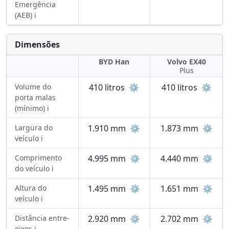
Emergência
(AEB) ℹ️
Dimensões
BYD Han
Volvo EX40
Plus
Volume do
410 litros
⚙️
410 litros
⚙️
porta malas
(mínimo) ℹ️
Largura do
1.910 mm
⚙️
1.873 mm
⚙️
veículo ℹ️
Comprimento
4.995 mm
⚙️
4.440 mm
⚙️
do veículo ℹ️
Altura do
1.495 mm
⚙️
1.651 mm
⚙️
veículo ℹ️
Distância entre-
2.920 mm
⚙️
2.702 mm
⚙️
eixos ℹ️