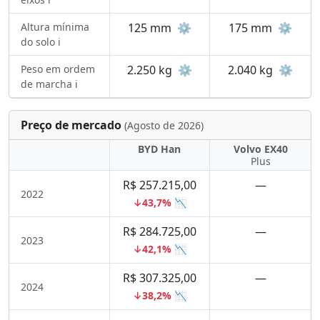
Altura mínima
125 mm
⚙️
175 mm
⚙️
do solo ℹ️
Peso em ordem
2.250 kg
⚙️
2.040 kg
⚙️
de marcha ℹ️
Preço de mercado
(Agosto de 2026)
BYD Han
Volvo EX40
Plus
R$ 257.215,00
—
2022
↓43,7% 📉
R$ 284.725,00
—
2023
↓42,1% 📉
R$ 307.325,00
—
2024
↓38,2% 📉