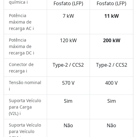
química ℹ️
Fosfato (LFP)
Fosfato (LFP)
Potência
7 kW
11 kW
máxima de
recarga AC ℹ️
Potência
120 kW
200 kW
máxima de
recarga DC ℹ️
Conector de
Type-2 / CCS2
Type-2 / CCS2
recarga ℹ️
Tensão nominal
570 V
400 V
ℹ️
Suporta Veículo
Sim
Sim
para Carga
(V2L) ℹ️
Suporta Veículo
Não
Não
para Veículo