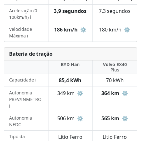
Aceleração (0-
3,9 segundos
7,3 segundos
100km/h) ℹ️
Velocidade
186 km/h
⚙️
180 km/h
⚙️
Máxima ℹ️
Bateria de tração
BYD Han
Volvo EX40
Plus
Capacidade ℹ️
85,4 kWh
70 kWh
Autonomia
349 km
⚙️
364 km
⚙️
PBEV/INMETRO
ℹ️
Autonomia
506 km
⚙️
565 km
⚙️
NEDC ℹ️
Tipo da
Lítio Ferro
Lítio Ferro