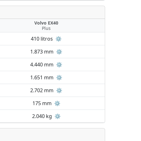
Volvo EX40
Plus
410 litros
⚙️
1.873 mm
⚙️
4.440 mm
⚙️
1.651 mm
⚙️
2.702 mm
⚙️
175 mm
⚙️
2.040 kg
⚙️