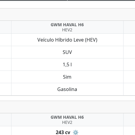
GWM HAVAL H6
HEV2
Veículo Híbrido Leve (HEV)
SUV
1,5 l
Sim
Gasolina
GWM HAVAL H6
HEV2
243 cv
⚙️