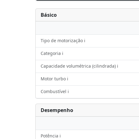
Básico
Tipo de motorização ℹ️
Categoria ℹ️
Capacidade volumétrica (cilindrada) ℹ️
Motor turbo ℹ️
Combustível ℹ️
Desempenho
Potência ℹ️