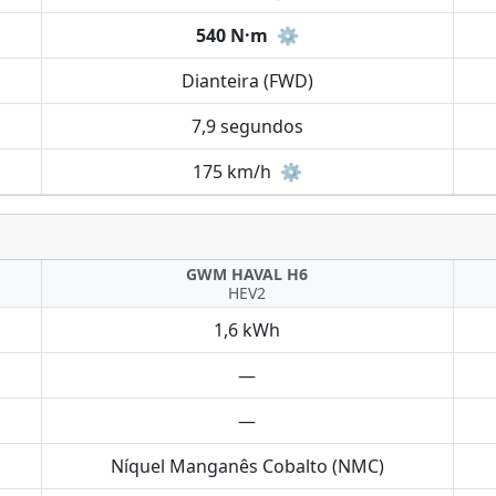
540 N·m
⚙️
Dianteira (FWD)
7,9 segundos
175 km/h
⚙️
GWM HAVAL H6
HEV2
1,6 kWh
—
—
Níquel Manganês Cobalto (NMC)