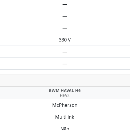
—
—
—
330 V
—
—
GWM HAVAL H6
HEV2
McPherson
Multilink
Não