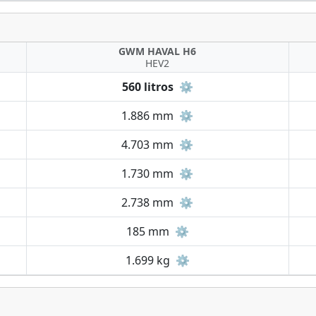
GWM HAVAL H6
HEV2
560 litros
⚙️
1.886 mm
⚙️
4.703 mm
⚙️
1.730 mm
⚙️
2.738 mm
⚙️
185 mm
⚙️
1.699 kg
⚙️