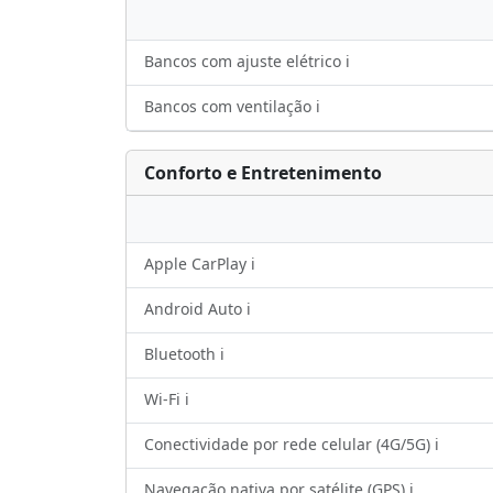
Bancos com ajuste elétrico ℹ️
Bancos com ventilação ℹ️
Conforto e Entretenimento
Apple CarPlay ℹ️
Android Auto ℹ️
Bluetooth ℹ️
Wi-Fi ℹ️
Conectividade por rede celular (4G/5G) ℹ️
Navegação nativa por satélite (GPS) ℹ️