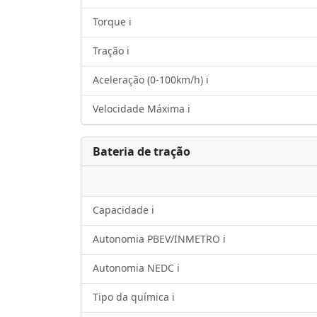
Torque ℹ️
Tração ℹ️
Aceleração (0-100km/h) ℹ️
Velocidade Máxima ℹ️
Bateria de tração
Capacidade ℹ️
Autonomia PBEV/INMETRO ℹ️
Autonomia NEDC ℹ️
Tipo da química ℹ️