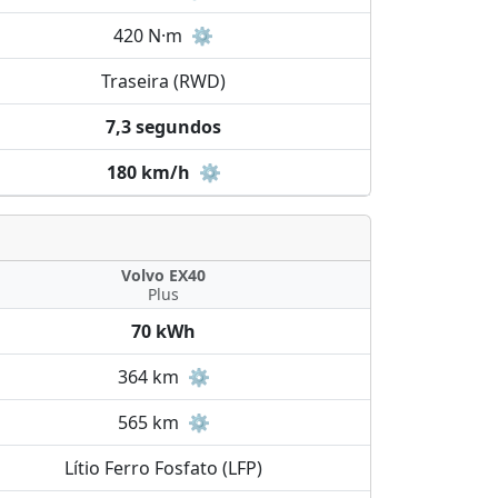
420 N·m
⚙️
Traseira (RWD)
7,3 segundos
180 km/h
⚙️
Volvo EX40
Plus
70 kWh
364 km
⚙️
565 km
⚙️
Lítio Ferro Fosfato (LFP)