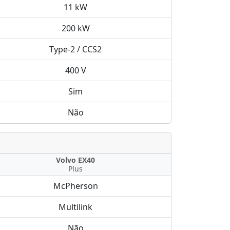
11 kW
200 kW
Type-2 / CCS2
400 V
Sim
Não
Volvo EX40
Plus
McPherson
Multilink
Não