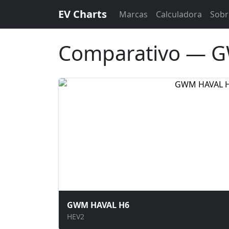
EV Charts
Marcas
Calculadora
Sobr
Comparativo — G
GWM HAVAL H6
HEV2