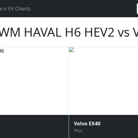
e o EV Charts
WM HAVAL H6 HEV2 vs Vo
Volvo EX40
Plus