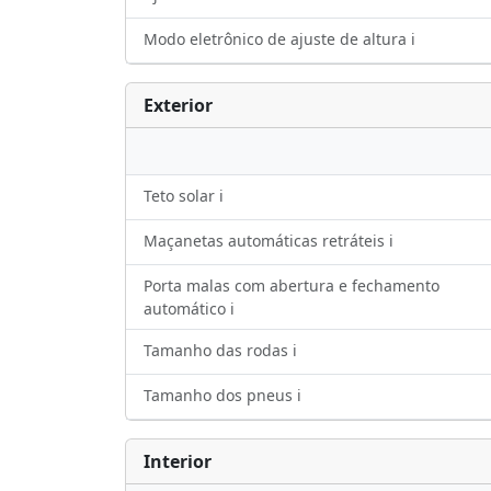
Modo eletrônico de ajuste de altura ℹ️
Exterior
Teto solar ℹ️
Maçanetas automáticas retráteis ℹ️
Porta malas com abertura e fechamento
automático ℹ️
Tamanho das rodas ℹ️
Tamanho dos pneus ℹ️
Interior