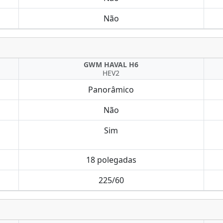
Não
GWM HAVAL H6
HEV2
Panorâmico
Não
Sim
18 polegadas
225/60