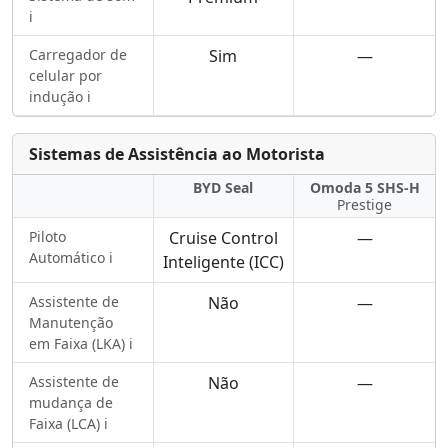
ℹ️
Carregador de
Sim
—
celular por
indução ℹ️
Sistemas de Assistência ao Motorista
BYD Seal
Omoda 5 SHS-H
Prestige
Piloto
Cruise Control
—
Automático ℹ️
Inteligente (ICC)
Assistente de
Não
—
Manutenção
em Faixa (LKA) ℹ️
Assistente de
Não
—
mudança de
Faixa (LCA) ℹ️