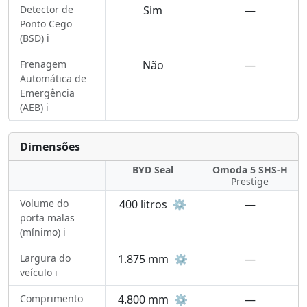
Detector de
Sim
—
Ponto Cego
(BSD) ℹ️
Frenagem
Não
—
Automática de
Emergência
(AEB) ℹ️
Dimensões
BYD Seal
Omoda 5 SHS-H
Prestige
Volume do
400 litros
⚙️
—
porta malas
(mínimo) ℹ️
Largura do
1.875 mm
⚙️
—
veículo ℹ️
Comprimento
4.800 mm
⚙️
—