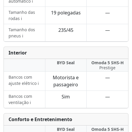
automático ℹ️
Tamanho das
19 polegadas
—
rodas ℹ️
Tamanho dos
235/45
—
pneus ℹ️
Interior
BYD Seal
Omoda 5 SHS-H
Prestige
Bancos com
Motorista e
—
ajuste elétrico ℹ️
passageiro
Bancos com
Sim
—
ventilação ℹ️
Conforto e Entretenimento
BYD Seal
Omoda 5 SHS-H