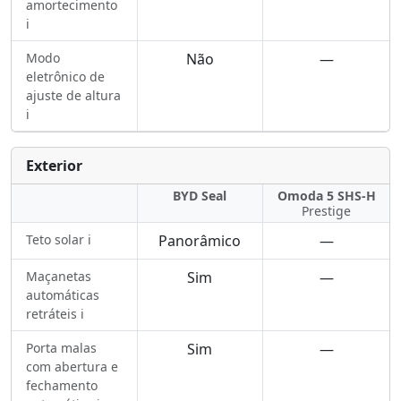
amortecimento
ℹ️
Modo
Não
—
eletrônico de
ajuste de altura
ℹ️
Exterior
BYD Seal
Omoda 5 SHS-H
Prestige
Teto solar ℹ️
Panorâmico
—
Maçanetas
Sim
—
automáticas
retráteis ℹ️
Porta malas
Sim
—
com abertura e
fechamento