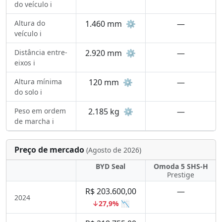
do veículo ℹ️
Altura do
1.460 mm
⚙️
—
veículo ℹ️
Distância entre-
2.920 mm
⚙️
—
eixos ℹ️
Altura mínima
120 mm
⚙️
—
do solo ℹ️
Peso em ordem
2.185 kg
⚙️
—
de marcha ℹ️
Preço de mercado
(Agosto de 2026)
BYD Seal
Omoda 5 SHS-H
Prestige
R$ 203.600,00
—
2024
↓27,9% 📉