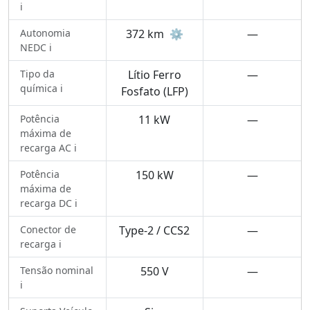
ℹ️
Autonomia
372 km
⚙️
—
NEDC ℹ️
Tipo da
Lítio Ferro
—
química ℹ️
Fosfato (LFP)
Potência
11 kW
—
máxima de
recarga AC ℹ️
Potência
150 kW
—
máxima de
recarga DC ℹ️
Conector de
Type-2 / CCS2
—
recarga ℹ️
Tensão nominal
550 V
—
ℹ️