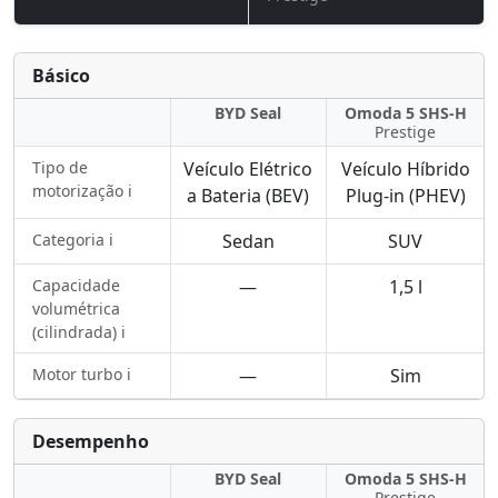
Básico
BYD Seal
Omoda 5 SHS-H
Prestige
Tipo de
Veículo Elétrico
Veículo Híbrido
motorização ℹ️
a Bateria (BEV)
Plug-in (PHEV)
Categoria ℹ️
Sedan
SUV
Capacidade
—
1,5 l
volumétrica
(cilindrada) ℹ️
Motor turbo ℹ️
—
Sim
Desempenho
BYD Seal
Omoda 5 SHS-H
Prestige