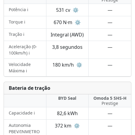
Potência ℹ️
531 cv
⚙️
—
Torque ℹ️
670 N·m
⚙️
—
Tração ℹ️
Integral (AWD)
—
Aceleração (0-
3,8 segundos
—
100km/h) ℹ️
Velocidade
180 km/h
⚙️
—
Máxima ℹ️
Bateria de tração
BYD Seal
Omoda 5 SHS-H
Prestige
Capacidade ℹ️
82,6 kWh
—
Autonomia
372 km
⚙️
—
PBEV/INMETRO