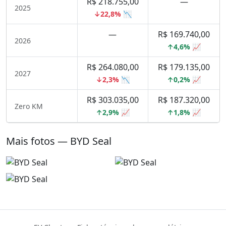
R$ 218.755,00
—
2025
↓22,8% 📉
—
R$ 169.740,00
2026
↑4,6% 📈
R$ 264.080,00
R$ 179.135,00
2027
↓2,3% 📉
↑0,2% 📈
R$ 303.035,00
R$ 187.320,00
Zero KM
↑2,9% 📈
↑1,8% 📈
Mais fotos — BYD Seal