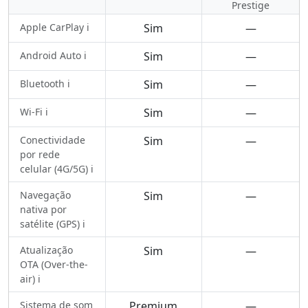
Prestige
Apple CarPlay ℹ️
Sim
—
Android Auto ℹ️
Sim
—
Bluetooth ℹ️
Sim
—
Wi-Fi ℹ️
Sim
—
Conectividade
Sim
—
por rede
celular (4G/5G) ℹ️
Navegação
Sim
—
nativa por
satélite (GPS) ℹ️
Atualização
Sim
—
OTA (Over-the-
air) ℹ️
Sistema de som
Premium
—