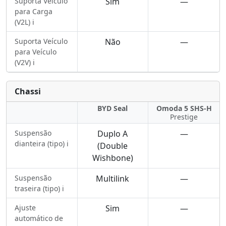
Suporta Veículo
Sim
—
para Carga
(V2L) ℹ️
Suporta Veículo
Não
—
para Veículo
(V2V) ℹ️
Chassi
BYD Seal
Omoda 5 SHS-H
Prestige
Suspensão
Duplo A
—
dianteira (tipo) ℹ️
(Double
Wishbone)
Suspensão
Multilink
—
traseira (tipo) ℹ️
Ajuste
Sim
—
automático de