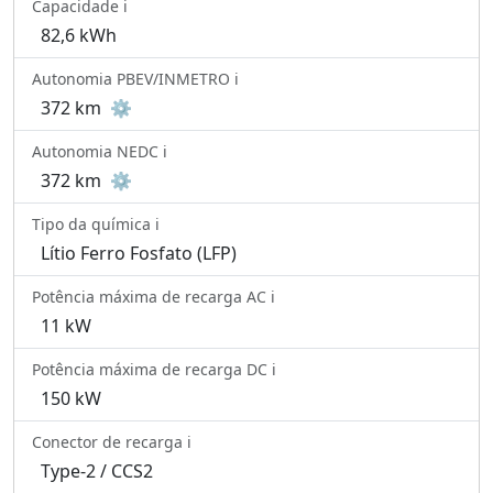
Capacidade ℹ️
82,6 kWh
Autonomia PBEV/INMETRO ℹ️
372 km
⚙️
Autonomia NEDC ℹ️
372 km
⚙️
Tipo da química ℹ️
Lítio Ferro Fosfato (LFP)
Potência máxima de recarga AC ℹ️
11 kW
Potência máxima de recarga DC ℹ️
150 kW
Conector de recarga ℹ️
Type-2 / CCS2