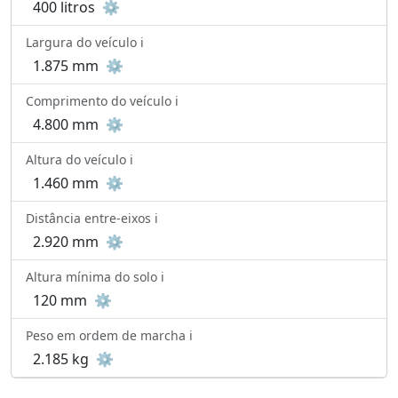
400 litros
⚙️
Largura do veículo ℹ️
1.875 mm
⚙️
Comprimento do veículo ℹ️
4.800 mm
⚙️
Altura do veículo ℹ️
1.460 mm
⚙️
Distância entre-eixos ℹ️
2.920 mm
⚙️
Altura mínima do solo ℹ️
120 mm
⚙️
Peso em ordem de marcha ℹ️
2.185 kg
⚙️