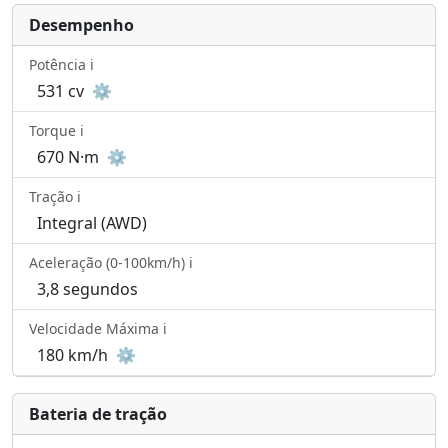
Desempenho
Potência ℹ️
531 cv
⚙️
Torque ℹ️
670 N·m
⚙️
Tração ℹ️
Integral (AWD)
Aceleração (0-100km/h) ℹ️
3,8 segundos
Velocidade Máxima ℹ️
180 km/h
⚙️
Bateria de tração