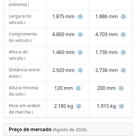
(mínimo) ℹ️
Largura do
1.875 mm
⚙️
1.886 mm
⚙️
veículo ℹ️
Comprimento
4.800 mm
⚙️
4.703 mm
⚙️
do veículo ℹ️
Altura do
1.460 mm
⚙️
1.730 mm
⚙️
veículo ℹ️
Distância entre-
2.920 mm
⚙️
2.738 mm
⚙️
eixos ℹ️
Altura mínima
120 mm
⚙️
200 mm
⚙️
do solo ℹ️
Peso em ordem
2.185 kg
⚙️
1.915 kg
⚙️
de marcha ℹ️
Preço de mercado
(Agosto de 2026)