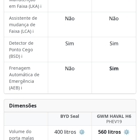
em Faixa (LKA) ℹ️
Assistente de
Não
Não
mudança de
Faixa (LCA) ℹ️
Detector de
Sim
Sim
Ponto Cego
(BSD) ℹ️
Frenagem
Não
Sim
Automática de
Emergência
(AEB) ℹ️
Dimensões
BYD Seal
GWM HAVAL H6
PHEV19
Volume do
400 litros
⚙️
560 litros
⚙️
porta malas