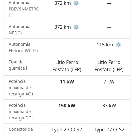
Autonomia
372 km
⚙️
—
PBEV/INMETRO
ℹ️
Autonomia
372 km
⚙️
—
NEDC ℹ️
Autonomia
—
115 km
⚙️
Elétrica WLTP ℹ️
Tipo da
Lítio Ferro
Lítio Ferro
química ℹ️
Fosfato (LFP)
Fosfato (LFP)
Potência
11 kW
7 kW
máxima de
recarga AC ℹ️
Potência
150 kW
33 kW
máxima de
recarga DC ℹ️
Conector de
Type-2 / CCS2
Type-2 / CCS2