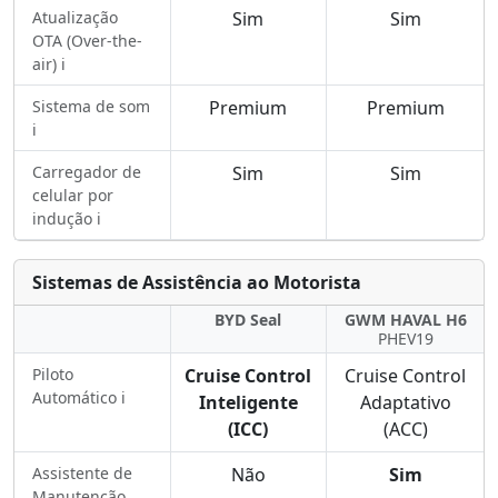
Atualização
Sim
Sim
OTA (Over-the-
air) ℹ️
Sistema de som
Premium
Premium
ℹ️
Carregador de
Sim
Sim
celular por
indução ℹ️
Sistemas de Assistência ao Motorista
BYD Seal
GWM HAVAL H6
PHEV19
Piloto
Cruise Control
Cruise Control
Automático ℹ️
Inteligente
Adaptativo
(ICC)
(ACC)
Assistente de
Não
Sim
Manutenção