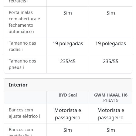
retráteis ℹ️
Porta malas
Sim
Sim
com abertura e
fechamento
automático ℹ️
Tamanho das
19 polegadas
19 polegadas
rodas ℹ️
Tamanho dos
235/45
235/55
pneus ℹ️
Interior
BYD Seal
GWM HAVAL H6
PHEV19
Bancos com
Motorista e
Motorista e
ajuste elétrico ℹ️
passageiro
passageiro
Bancos com
Sim
Sim
ventilação ℹ️