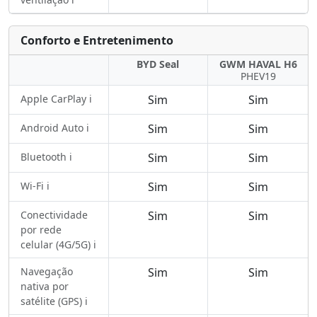
Conforto e Entretenimento
BYD Seal
GWM HAVAL H6
PHEV19
Apple CarPlay ℹ️
Sim
Sim
Android Auto ℹ️
Sim
Sim
Bluetooth ℹ️
Sim
Sim
Wi-Fi ℹ️
Sim
Sim
Conectividade
Sim
Sim
por rede
celular (4G/5G) ℹ️
Navegação
Sim
Sim
nativa por
satélite (GPS) ℹ️