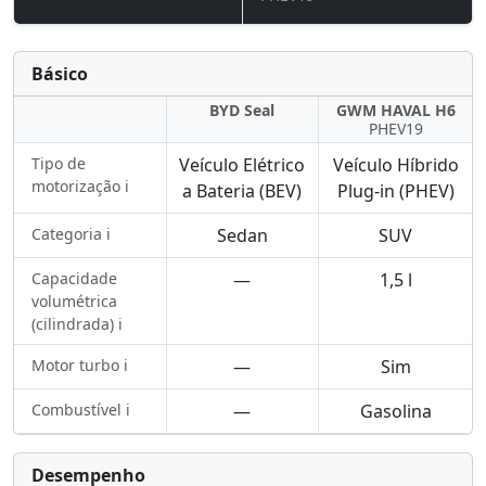
Básico
BYD Seal
GWM HAVAL H6
PHEV19
Tipo de
Veículo Elétrico
Veículo Híbrido
motorização ℹ️
a Bateria (BEV)
Plug-in (PHEV)
Categoria ℹ️
Sedan
SUV
Capacidade
—
1,5 l
volumétrica
(cilindrada) ℹ️
Motor turbo ℹ️
—
Sim
Combustível ℹ️
—
Gasolina
Desempenho