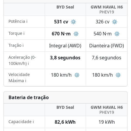
BYD Seal
GWM HAVAL H6
PHEV19
Potência ℹ️
531 cv
⚙️
326 cv
⚙️
Torque ℹ️
670 N·m
⚙️
540 N·m
⚙️
Tração ℹ️
Integral (AWD)
Dianteira (FWD)
Aceleração (0-
3,8 segundos
7,6 segundos
100km/h) ℹ️
Velocidade
180 km/h
⚙️
180 km/h
⚙️
Máxima ℹ️
Bateria de tração
BYD Seal
GWM HAVAL H6
PHEV19
Capacidade ℹ️
82,6 kWh
19 kWh