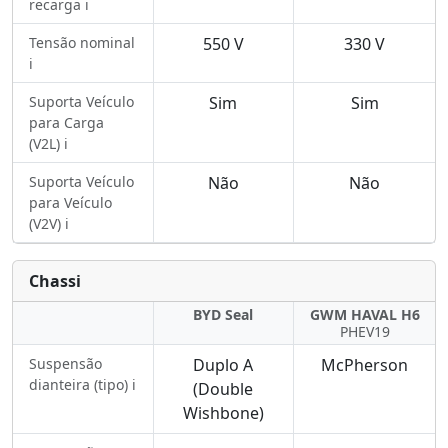
recarga ℹ️
Tensão nominal
550 V
330 V
ℹ️
Suporta Veículo
Sim
Sim
para Carga
(V2L) ℹ️
Suporta Veículo
Não
Não
para Veículo
(V2V) ℹ️
Chassi
BYD Seal
GWM HAVAL H6
PHEV19
Suspensão
Duplo A
McPherson
dianteira (tipo) ℹ️
(Double
Wishbone)