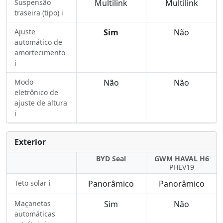
Suspensão
Multilink
Multilink
traseira (tipo) ℹ️
Ajuste
Sim
Não
automático de
amortecimento
ℹ️
Modo
Não
Não
eletrônico de
ajuste de altura
ℹ️
Exterior
BYD Seal
GWM HAVAL H6
PHEV19
Teto solar ℹ️
Panorâmico
Panorâmico
Maçanetas
Sim
Não
automáticas