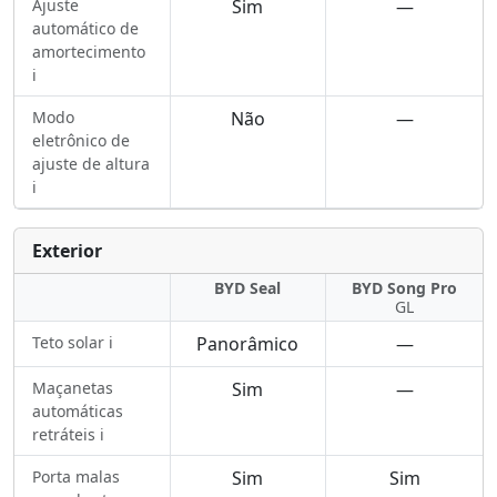
Ajuste
Sim
—
automático de
amortecimento
ℹ️
Modo
Não
—
eletrônico de
ajuste de altura
ℹ️
Exterior
BYD Seal
BYD Song Pro
GL
Teto solar ℹ️
Panorâmico
—
Maçanetas
Sim
—
automáticas
retráteis ℹ️
Porta malas
Sim
Sim