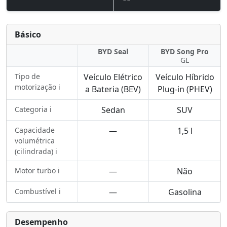
Básico
BYD Seal
BYD Song Pro
GL
Tipo de
Veículo Elétrico
Veículo Híbrido
motorização ℹ️
a Bateria (BEV)
Plug-in (PHEV)
Categoria ℹ️
Sedan
SUV
Capacidade
—
1,5 l
volumétrica
(cilindrada) ℹ️
Motor turbo ℹ️
—
Não
Combustível ℹ️
—
Gasolina
Desempenho