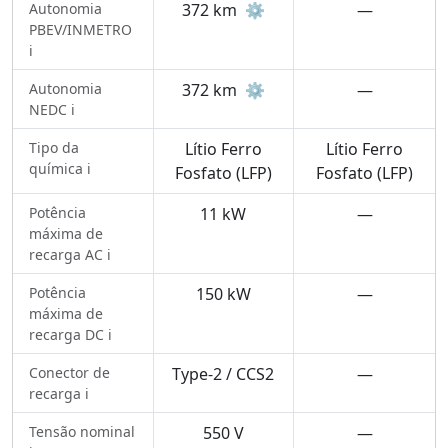
Autonomia
372 km
⚙️
—
PBEV/INMETRO
ℹ️
Autonomia
372 km
⚙️
—
NEDC ℹ️
Tipo da
Lítio Ferro
Lítio Ferro
química ℹ️
Fosfato (LFP)
Fosfato (LFP)
Potência
11 kW
—
máxima de
recarga AC ℹ️
Potência
150 kW
—
máxima de
recarga DC ℹ️
Conector de
Type-2 / CCS2
—
recarga ℹ️
Tensão nominal
550 V
—