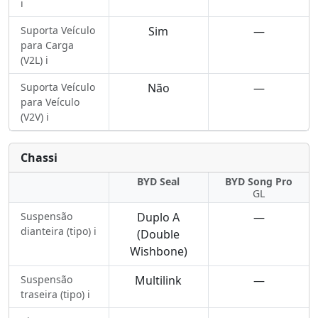
ℹ️
Suporta Veículo
Sim
—
para Carga
(V2L) ℹ️
Suporta Veículo
Não
—
para Veículo
(V2V) ℹ️
Chassi
BYD Seal
BYD Song Pro
GL
Suspensão
Duplo A
—
dianteira (tipo) ℹ️
(Double
Wishbone)
Suspensão
Multilink
—
traseira (tipo) ℹ️