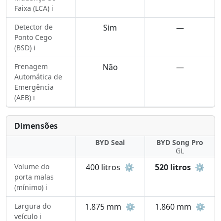
Faixa (LCA) ℹ️
Detector de
Sim
—
Ponto Cego
(BSD) ℹ️
Frenagem
Não
—
Automática de
Emergência
(AEB) ℹ️
Dimensões
BYD Seal
BYD Song Pro
GL
Volume do
400 litros
⚙️
520 litros
⚙️
porta malas
(mínimo) ℹ️
Largura do
1.875 mm
⚙️
1.860 mm
⚙️
veículo ℹ️