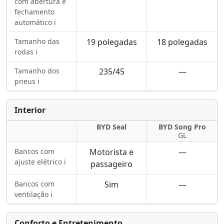
com abertura e
fechamento
automático ℹ️
Tamanho das
19 polegadas
18 polegadas
rodas ℹ️
Tamanho dos
235/45
—
pneus ℹ️
Interior
BYD Seal
BYD Song Pro
GL
Bancos com
Motorista e
—
ajuste elétrico ℹ️
passageiro
Bancos com
Sim
—
ventilação ℹ️
Conforto e Entretenimento