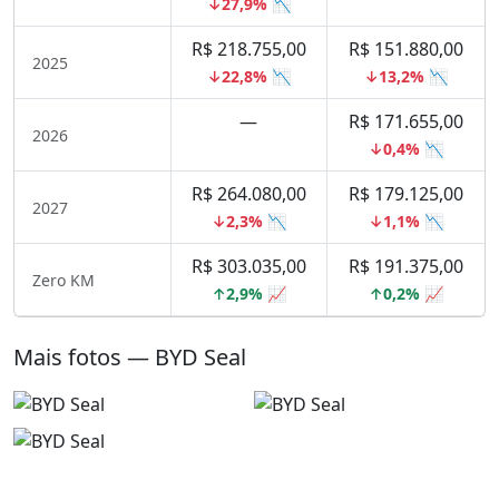
↓27,9% 📉
R$ 218.755,00
R$ 151.880,00
2025
↓22,8% 📉
↓13,2% 📉
—
R$ 171.655,00
2026
↓0,4% 📉
R$ 264.080,00
R$ 179.125,00
2027
↓2,3% 📉
↓1,1% 📉
R$ 303.035,00
R$ 191.375,00
Zero KM
↑2,9% 📈
↑0,2% 📈
Mais fotos — BYD Seal