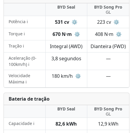
BYD Seal
BYD Song Pro
GL
Potência ℹ️
531 cv
⚙️
223 cv
⚙️
Torque ℹ️
670 N·m
⚙️
408 N·m
⚙️
Tração ℹ️
Integral (AWD)
Dianteira (FWD)
Aceleração (0-
3,8 segundos
—
100km/h) ℹ️
Velocidade
180 km/h
⚙️
—
Máxima ℹ️
Bateria de tração
BYD Seal
BYD Song Pro
GL
Capacidade ℹ️
82,6 kWh
12,9 kWh