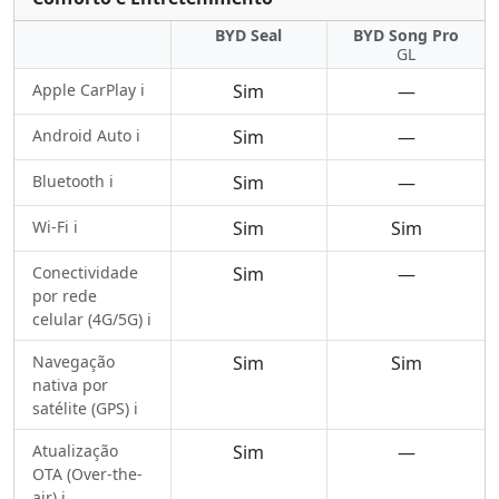
BYD Seal
BYD Song Pro
GL
Apple CarPlay ℹ️
Sim
—
Android Auto ℹ️
Sim
—
Bluetooth ℹ️
Sim
—
Wi-Fi ℹ️
Sim
Sim
Conectividade
Sim
—
por rede
celular (4G/5G) ℹ️
Navegação
Sim
Sim
nativa por
satélite (GPS) ℹ️
Atualização
Sim
—
OTA (Over-the-
air) ℹ️