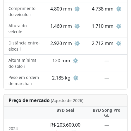
Comprimento
4.800 mm
⚙️
4.738 mm
⚙️
do veículo ℹ️
Altura do
1.460 mm
⚙️
1.710 mm
⚙️
veículo ℹ️
Distância entre-
2.920 mm
⚙️
2.712 mm
⚙️
eixos ℹ️
Altura mínima
120 mm
⚙️
—
do solo ℹ️
Peso em ordem
2.185 kg
⚙️
—
de marcha ℹ️
Preço de mercado
(Agosto de 2026)
BYD Seal
BYD Song Pro
GL
R$ 203.600,00
—
2024