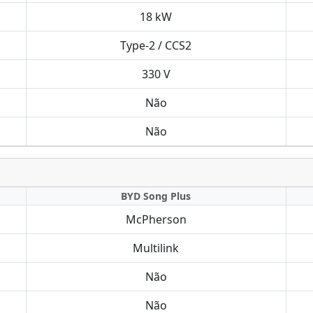
18 kW
Type-2 / CCS2
330 V
Não
Não
BYD Song Plus
McPherson
Multilink
Não
Não