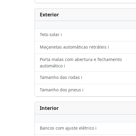
Exterior
Teto solar ℹ️
Maçanetas automáticas retráteis ℹ️
Porta malas com abertura e fechamento
automático ℹ️
Tamanho das rodas ℹ️
Tamanho dos pneus ℹ️
Interior
Bancos com ajuste elétrico ℹ️