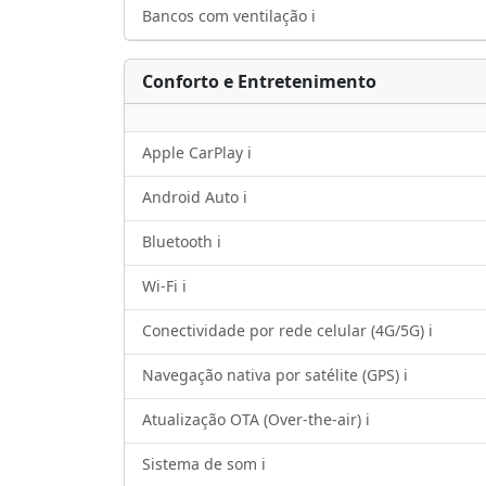
Bancos com ventilação ℹ️
Conforto e Entretenimento
Apple CarPlay ℹ️
Android Auto ℹ️
Bluetooth ℹ️
Wi-Fi ℹ️
Conectividade por rede celular (4G/5G) ℹ️
Navegação nativa por satélite (GPS) ℹ️
Atualização OTA (Over-the-air) ℹ️
Sistema de som ℹ️