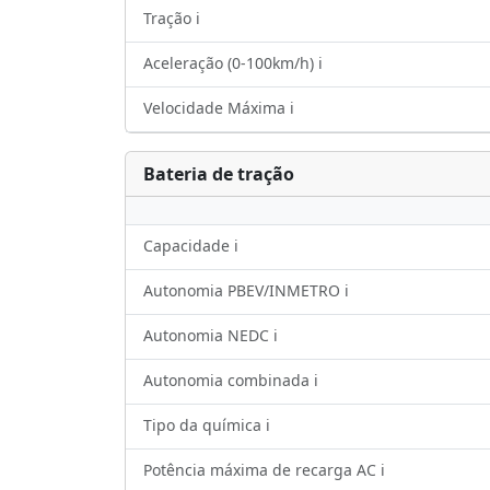
Tração ℹ️
Aceleração (0-100km/h) ℹ️
Velocidade Máxima ℹ️
Bateria de tração
Capacidade ℹ️
Autonomia PBEV/INMETRO ℹ️
Autonomia NEDC ℹ️
Autonomia combinada ℹ️
Tipo da química ℹ️
Potência máxima de recarga AC ℹ️