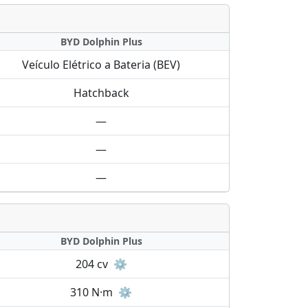
BYD Dolphin Plus
Veículo Elétrico a Bateria (BEV)
Hatchback
—
—
—
BYD Dolphin Plus
204 cv
⚙️
310 N·m
⚙️