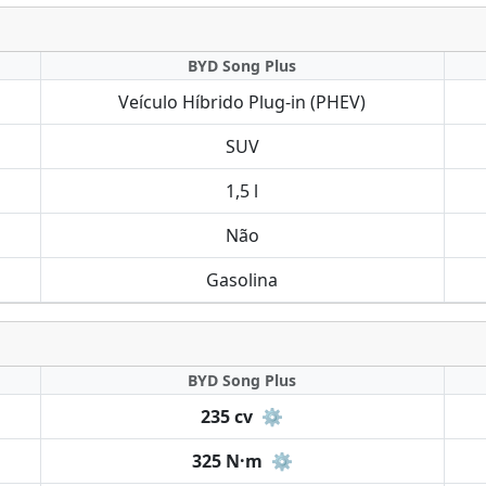
BYD Song Plus
Veículo Híbrido Plug-in (PHEV)
SUV
1,5 l
Não
Gasolina
BYD Song Plus
235 cv
⚙️
325 N·m
⚙️