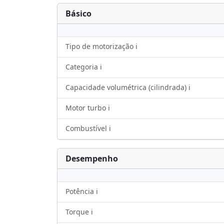
Básico
Tipo de motorização ℹ️
Categoria ℹ️
Capacidade volumétrica (cilindrada) ℹ️
Motor turbo ℹ️
Combustível ℹ️
Desempenho
Potência ℹ️
Torque ℹ️