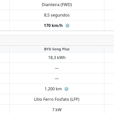
Dianteira (FWD)
8,5 segundos
170 km/h
⚙️
BYD Song Plus
18,3 kWh
—
—
1.200 km
⚙️
Lítio Ferro Fosfato (LFP)
7 kW