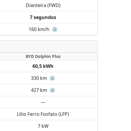
Dianteira (FWD)
7 segundos
160 km/h
⚙️
BYD Dolphin Plus
60,5 kWh
330 km
⚙️
427 km
⚙️
—
Lítio Ferro Fosfato (LFP)
7 kW