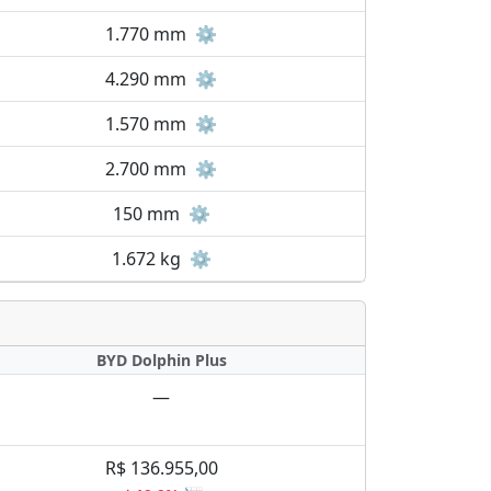
1.770 mm
⚙️
4.290 mm
⚙️
1.570 mm
⚙️
2.700 mm
⚙️
150 mm
⚙️
1.672 kg
⚙️
BYD Dolphin Plus
—
R$ 136.955,00