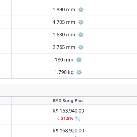
1.890 mm
⚙️
4.705 mm
⚙️
1.680 mm
⚙️
2.765 mm
⚙️
180 mm
⚙️
1.790 kg
⚙️
BYD Song Plus
R$ 163.940,00
↓21,8% 📉
R$ 168.920,00