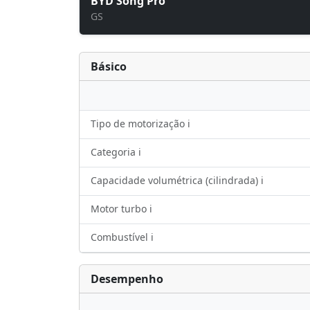
BYD Song Pro
GS
Básico
Tipo de motorização ℹ️
Categoria ℹ️
Capacidade volumétrica (cilindrada) ℹ️
Motor turbo ℹ️
Combustível ℹ️
Desempenho