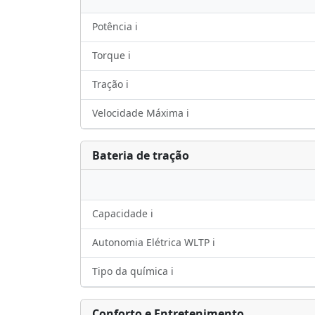
Potência ℹ️
Torque ℹ️
Tração ℹ️
Velocidade Máxima ℹ️
Bateria de tração
Capacidade ℹ️
Autonomia Elétrica WLTP ℹ️
Tipo da química ℹ️
Conforto e Entretenimento