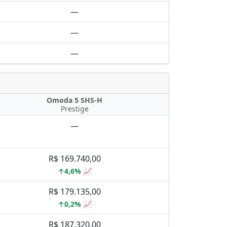
—
—
—
Omoda 5 SHS-H
Prestige
—
R$ 169.740,00
↑4,6% 📈
R$ 179.135,00
↑0,2% 📈
R$ 187.320,00