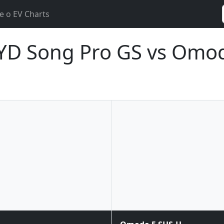
e o EV Charts
YD Song Pro GS vs Omo