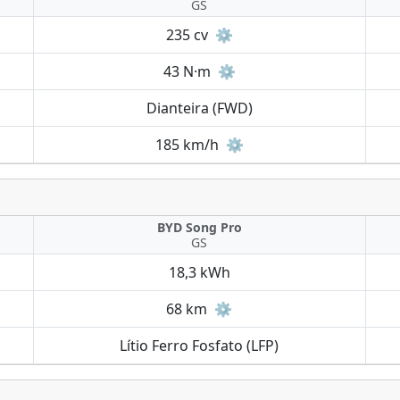
GS
235 cv
⚙️
43 N·m
⚙️
Dianteira (FWD)
185 km/h
⚙️
BYD Song Pro
GS
18,3 kWh
68 km
⚙️
Lítio Ferro Fosfato (LFP)