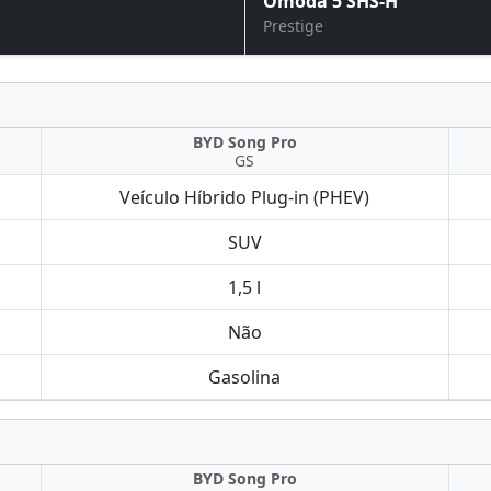
Omoda 5 SHS-H
Prestige
BYD Song Pro
GS
Veículo Híbrido Plug-in (PHEV)
SUV
1,5 l
Não
Gasolina
BYD Song Pro