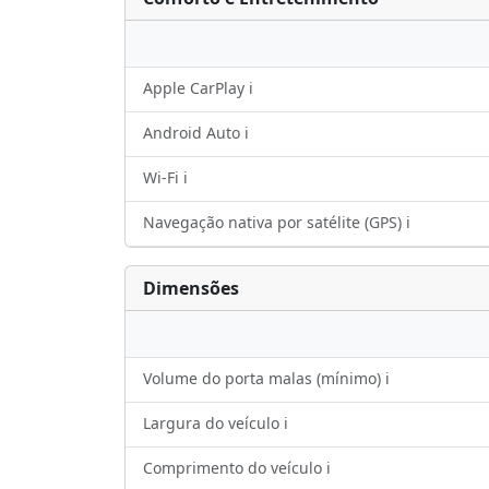
Apple CarPlay ℹ️
Android Auto ℹ️
Wi-Fi ℹ️
Navegação nativa por satélite (GPS) ℹ️
Dimensões
Volume do porta malas (mínimo) ℹ️
Largura do veículo ℹ️
Comprimento do veículo ℹ️