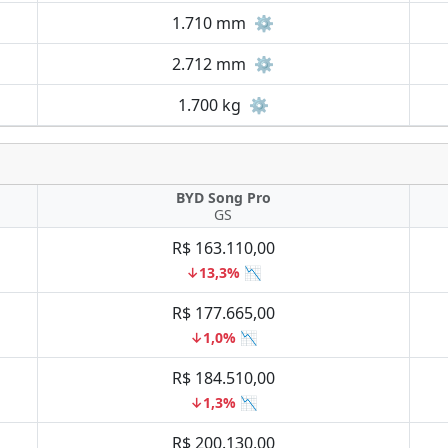
1.710 mm
⚙️
2.712 mm
⚙️
1.700 kg
⚙️
BYD Song Pro
GS
R$ 163.110,00
↓13,3% 📉
R$ 177.665,00
↓1,0% 📉
R$ 184.510,00
↓1,3% 📉
R$ 200.130,00