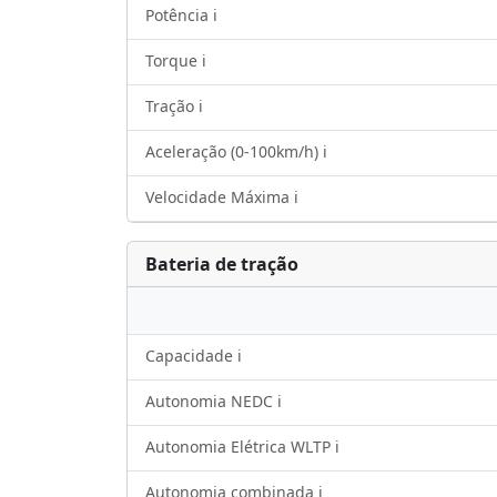
Potência ℹ️
Torque ℹ️
Tração ℹ️
Aceleração (0-100km/h) ℹ️
Velocidade Máxima ℹ️
Bateria de tração
Capacidade ℹ️
Autonomia NEDC ℹ️
Autonomia Elétrica WLTP ℹ️
Autonomia combinada ℹ️