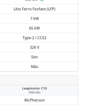
Lítio Ferro Fosfato (LFP)
7 kW
65 kW
Type-2 / CCS2
326 V
Sim
Não
Leapmotor C10
Híbrido
McPherson