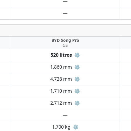
—
—
BYD Song Pro
GS
520 litros
⚙️
1.860 mm
⚙️
4.728 mm
⚙️
1.710 mm
⚙️
2.712 mm
⚙️
—
1.700 kg
⚙️