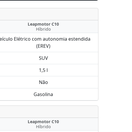
Leapmotor C10
Híbrido
eículo Elétrico com autonomia estendida
(EREV)
SUV
1,5 l
Não
Gasolina
Leapmotor C10
Híbrido