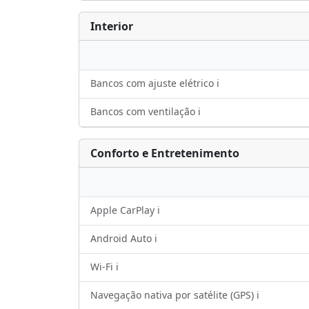
Interior
Bancos com ajuste elétrico ℹ️
Bancos com ventilação ℹ️
Conforto e Entretenimento
Apple CarPlay ℹ️
Android Auto ℹ️
Wi-Fi ℹ️
Navegação nativa por satélite (GPS) ℹ️