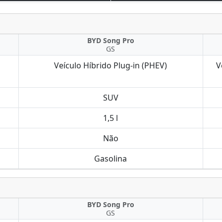
BYD Song Pro
GS
Veículo Híbrido Plug-in (PHEV)
V
SUV
1,5 l
Não
Gasolina
BYD Song Pro
GS