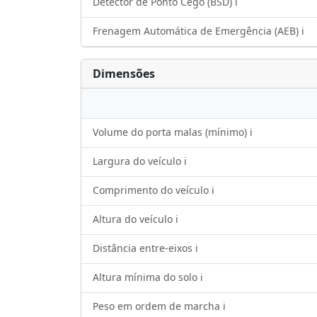
Detector de Ponto Cego (BSD) ℹ️
Frenagem Automática de Emergência (AEB) ℹ️
Dimensões
Volume do porta malas (mínimo) ℹ️
Largura do veículo ℹ️
Comprimento do veículo ℹ️
Altura do veículo ℹ️
Distância entre-eixos ℹ️
Altura mínima do solo ℹ️
Peso em ordem de marcha ℹ️