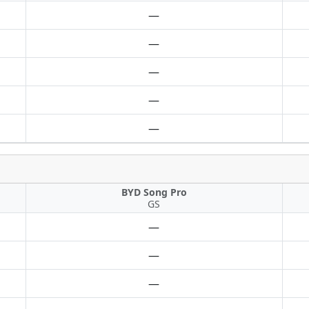
—
—
—
—
—
BYD Song Pro
GS
—
—
—