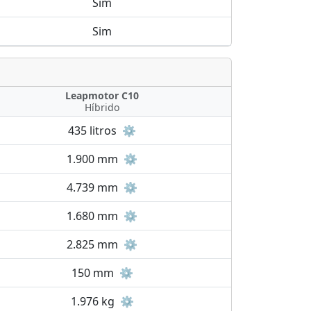
Sim
Sim
Leapmotor C10
Híbrido
435 litros
⚙️
1.900 mm
⚙️
4.739 mm
⚙️
1.680 mm
⚙️
2.825 mm
⚙️
150 mm
⚙️
1.976 kg
⚙️