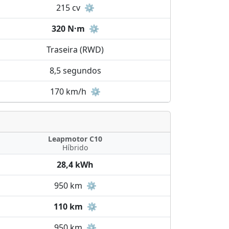
215 cv
⚙️
320 N·m
⚙️
Traseira (RWD)
8,5 segundos
170 km/h
⚙️
Leapmotor C10
Híbrido
28,4 kWh
950 km
⚙️
110 km
⚙️
950 km
⚙️