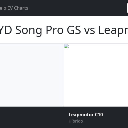
e o EV Charts
D Song Pro GS vs Leap
Leapmotor C10
Híbrido