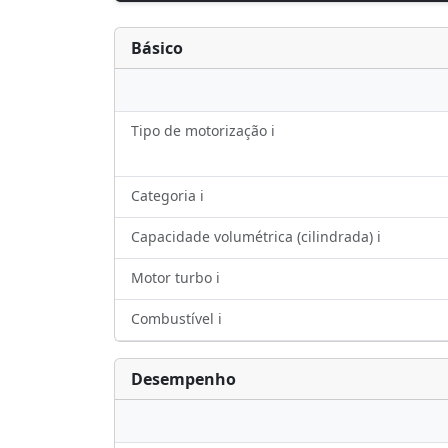
Básico
Tipo de motorização ℹ️
Categoria ℹ️
Capacidade volumétrica (cilindrada) ℹ️
Motor turbo ℹ️
Combustível ℹ️
Desempenho