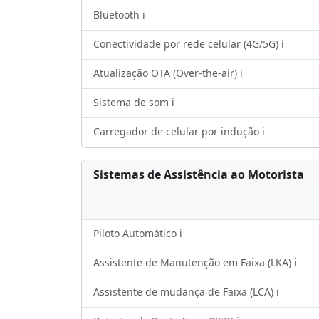
Bluetooth ℹ️
Conectividade por rede celular (4G/5G) ℹ️
Atualização OTA (Over-the-air) ℹ️
Sistema de som ℹ️
Carregador de celular por indução ℹ️
Sistemas de Assistência ao Motorista
Piloto Automático ℹ️
Assistente de Manutenção em Faixa (LKA) ℹ️
Assistente de mudança de Faixa (LCA) ℹ️