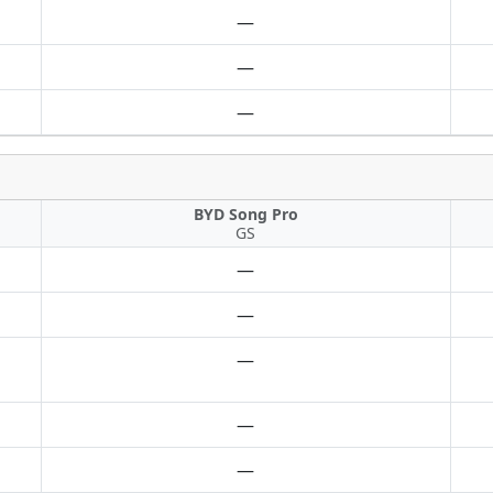
—
—
—
BYD Song Pro
GS
—
—
—
—
—