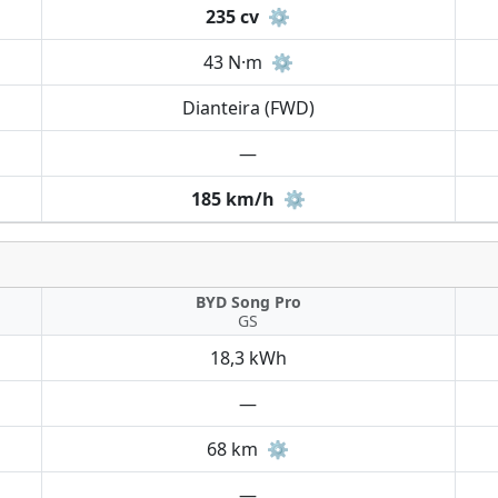
235 cv
⚙️
43 N·m
⚙️
Dianteira (FWD)
—
185 km/h
⚙️
BYD Song Pro
GS
18,3 kWh
—
68 km
⚙️
—