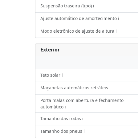
Suspensão traseira (tipo) ℹ️
Ajuste automático de amortecimento ℹ️
Modo eletrônico de ajuste de altura ℹ️
Exterior
Teto solar ℹ️
Maçanetas automáticas retráteis ℹ️
Porta malas com abertura e fechamento
automático ℹ️
Tamanho das rodas ℹ️
Tamanho dos pneus ℹ️