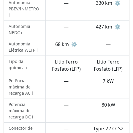
Autonomia
—
330 km
⚙️
PBEV/INMETRO
ℹ️
Autonomia
—
427 km
⚙️
NEDC ℹ️
Autonomia
68 km
⚙️
—
Elétrica WLTP ℹ️
Tipo da
Lítio Ferro
Lítio Ferro
química ℹ️
Fosfato (LFP)
Fosfato (LFP)
Potência
—
7 kW
máxima de
recarga AC ℹ️
Potência
—
80 kW
máxima de
recarga DC ℹ️
Conector de
—
Type-2 / CCS2