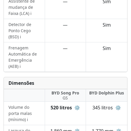
Assistente de
—
Sim
mudança de
Faixa (LCA) ℹ️
Detector de
—
Sim
Ponto Cego
(BSD) ℹ️
Frenagem
—
Sim
Automática de
Emergência
(AEB) ℹ️
Dimensões
BYD Song Pro
BYD Dolphin Plus
GS
Volume do
520 litros
⚙️
345 litros
⚙️
porta malas
(mínimo) ℹ️
Largura do