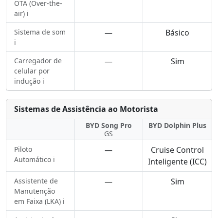
OTA (Over-the-
air) ℹ️
Sistema de som
—
Básico
ℹ️
Carregador de
—
Sim
celular por
indução ℹ️
Sistemas de Assistência ao Motorista
BYD Song Pro
BYD Dolphin Plus
GS
Piloto
—
Cruise Control
Automático ℹ️
Inteligente (ICC)
Assistente de
—
Sim
Manutenção
em Faixa (LKA) ℹ️