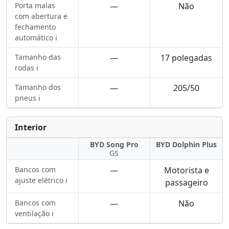
Porta malas
—
Não
com abertura e
fechamento
automático ℹ️
Tamanho das
—
17 polegadas
rodas ℹ️
Tamanho dos
—
205/50
pneus ℹ️
Interior
BYD Song Pro
BYD Dolphin Plus
GS
Bancos com
—
Motorista e
ajuste elétrico ℹ️
passageiro
Bancos com
—
Não
ventilação ℹ️