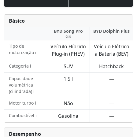
Básico
BYD Song Pro
BYD Dolphin Plus
GS
Tipo de
Veículo Híbrido
Veículo Elétrico
motorização ℹ️
Plug-in (PHEV)
a Bateria (BEV)
Categoria ℹ️
SUV
Hatchback
Capacidade
1,5 l
—
volumétrica
(cilindrada) ℹ️
Motor turbo ℹ️
Não
—
Combustível ℹ️
Gasolina
—
Desempenho