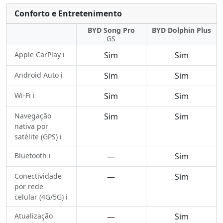
Conforto e Entretenimento
BYD Song Pro
BYD Dolphin Plus
GS
Apple CarPlay ℹ️
Sim
Sim
Android Auto ℹ️
Sim
Sim
Wi-Fi ℹ️
Sim
Sim
Navegação
Sim
Sim
nativa por
satélite (GPS) ℹ️
Bluetooth ℹ️
—
Sim
Conectividade
—
Sim
por rede
celular (4G/5G) ℹ️
Atualização
—
Sim