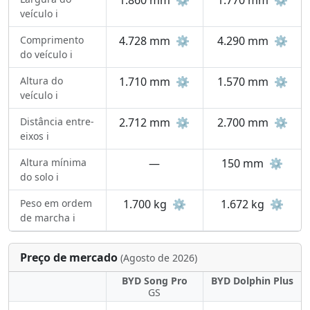
1.860 mm
⚙️
1.770 mm
⚙️
veículo ℹ️
Comprimento
4.728 mm
⚙️
4.290 mm
⚙️
do veículo ℹ️
Altura do
1.710 mm
⚙️
1.570 mm
⚙️
veículo ℹ️
Distância entre-
2.712 mm
⚙️
2.700 mm
⚙️
eixos ℹ️
Altura mínima
—
150 mm
⚙️
do solo ℹ️
Peso em ordem
1.700 kg
⚙️
1.672 kg
⚙️
de marcha ℹ️
Preço de mercado
(Agosto de 2026)
BYD Song Pro
BYD Dolphin Plus
GS