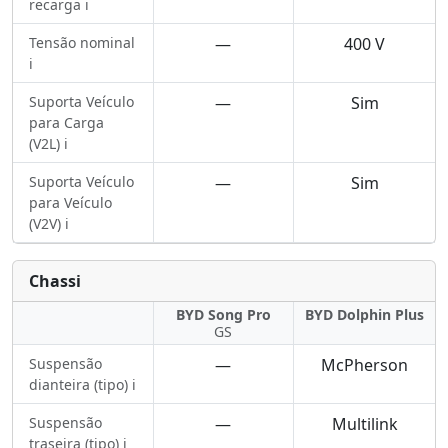
recarga ℹ️
Tensão nominal
—
400 V
ℹ️
Suporta Veículo
—
Sim
para Carga
(V2L) ℹ️
Suporta Veículo
—
Sim
para Veículo
(V2V) ℹ️
Chassi
BYD Song Pro
BYD Dolphin Plus
GS
Suspensão
—
McPherson
dianteira (tipo) ℹ️
Suspensão
—
Multilink
traseira (tipo) ℹ️