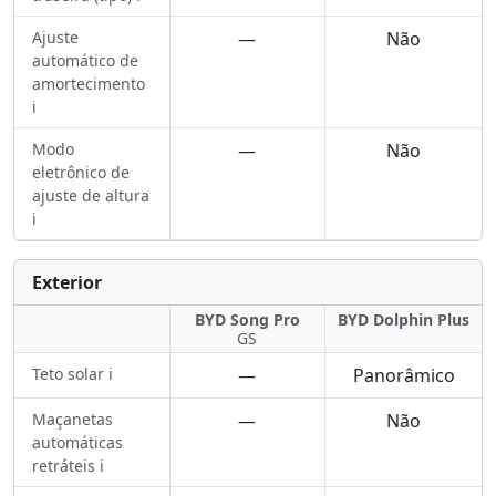
Ajuste
—
Não
automático de
amortecimento
ℹ️
Modo
—
Não
eletrônico de
ajuste de altura
ℹ️
Exterior
BYD Song Pro
BYD Dolphin Plus
GS
Teto solar ℹ️
—
Panorâmico
Maçanetas
—
Não
automáticas
retráteis ℹ️