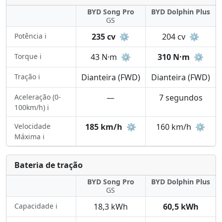
BYD Song Pro
BYD Dolphin Plus
GS
Potência ℹ️
235 cv
⚙️
204 cv
⚙️
Torque ℹ️
43 N·m
⚙️
310 N·m
⚙️
Tração ℹ️
Dianteira (FWD)
Dianteira (FWD)
Aceleração (0-
—
7 segundos
100km/h) ℹ️
Velocidade
185 km/h
⚙️
160 km/h
⚙️
Máxima ℹ️
Bateria de tração
BYD Song Pro
BYD Dolphin Plus
GS
Capacidade ℹ️
18,3 kWh
60,5 kWh