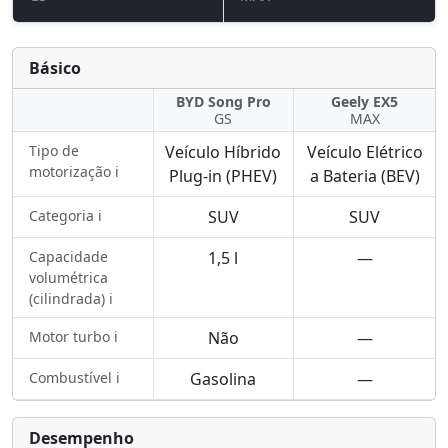
Básico
BYD Song Pro
Geely EX5
GS
MAX
Tipo de
Veículo Híbrido
Veículo Elétrico
motorização ℹ️
Plug-in (PHEV)
a Bateria (BEV)
Categoria ℹ️
SUV
SUV
Capacidade
1,5 l
—
volumétrica
(cilindrada) ℹ️
Motor turbo ℹ️
Não
—
Combustível ℹ️
Gasolina
—
Desempenho