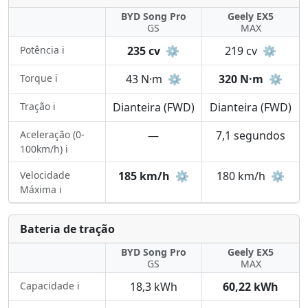
BYD Song Pro
Geely EX5
GS
MAX
Potência ℹ️
235 cv
⚙️
219 cv
⚙️
Torque ℹ️
43 N·m
⚙️
320 N·m
⚙️
Tração ℹ️
Dianteira (FWD)
Dianteira (FWD)
Aceleração (0-
—
7,1 segundos
100km/h) ℹ️
Velocidade
185 km/h
⚙️
180 km/h
⚙️
Máxima ℹ️
Bateria de tração
BYD Song Pro
Geely EX5
GS
MAX
Capacidade ℹ️
18,3 kWh
60,22 kWh