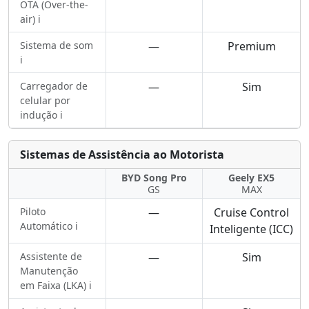
OTA (Over-the-
air) ℹ️
Sistema de som
—
Premium
ℹ️
Carregador de
—
Sim
celular por
indução ℹ️
Sistemas de Assistência ao Motorista
BYD Song Pro
Geely EX5
GS
MAX
Piloto
—
Cruise Control
Automático ℹ️
Inteligente (ICC)
Assistente de
—
Sim
Manutenção
em Faixa (LKA) ℹ️