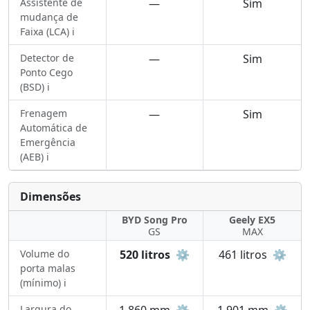
Assistente de
—
Sim
mudança de
Faixa (LCA) ℹ️
Detector de
—
Sim
Ponto Cego
(BSD) ℹ️
Frenagem
—
Sim
Automática de
Emergência
(AEB) ℹ️
Dimensões
BYD Song Pro
Geely EX5
GS
MAX
Volume do
520 litros
⚙️
461 litros
⚙️
porta malas
(mínimo) ℹ️
Largura do