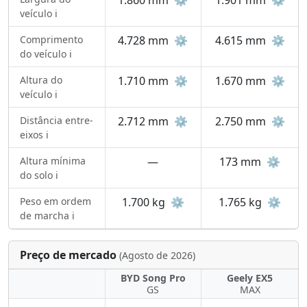
1.860 mm
⚙️
1.901 mm
⚙️
veículo ℹ️
Comprimento
4.728 mm
⚙️
4.615 mm
⚙️
do veículo ℹ️
Altura do
1.710 mm
⚙️
1.670 mm
⚙️
veículo ℹ️
Distância entre-
2.712 mm
⚙️
2.750 mm
⚙️
eixos ℹ️
Altura mínima
—
173 mm
⚙️
do solo ℹ️
Peso em ordem
1.700 kg
⚙️
1.765 kg
⚙️
de marcha ℹ️
Preço de mercado
(Agosto de 2026)
BYD Song Pro
Geely EX5
GS
MAX