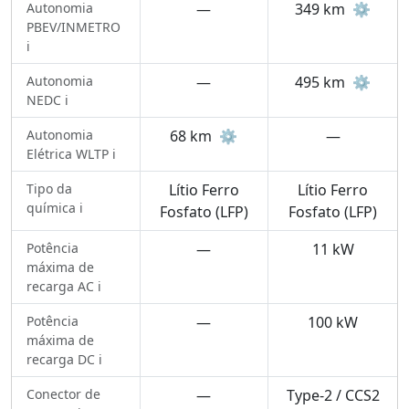
Autonomia
—
349 km
⚙️
PBEV/INMETRO
ℹ️
Autonomia
—
495 km
⚙️
NEDC ℹ️
Autonomia
68 km
⚙️
—
Elétrica WLTP ℹ️
Tipo da
Lítio Ferro
Lítio Ferro
química ℹ️
Fosfato (LFP)
Fosfato (LFP)
Potência
—
11 kW
máxima de
recarga AC ℹ️
Potência
—
100 kW
máxima de
recarga DC ℹ️
Conector de
—
Type-2 / CCS2