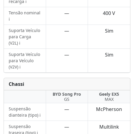
recarga ℹ️
Tensão nominal
—
400 V
ℹ️
Suporta Veículo
—
Sim
para Carga
(V2L) ℹ️
Suporta Veículo
—
Sim
para Veículo
(V2V) ℹ️
Chassi
BYD Song Pro
Geely EX5
GS
MAX
Suspensão
—
McPherson
dianteira (tipo) ℹ️
Suspensão
—
Multilink
traseira (tipo) ℹ️