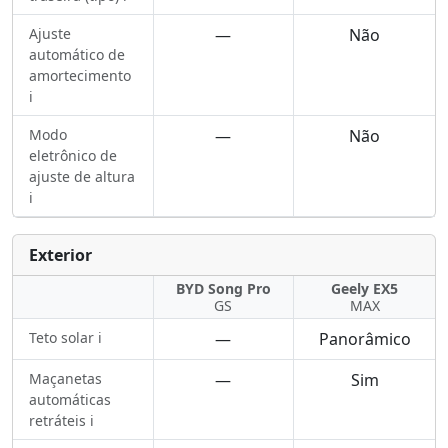
Ajuste
—
Não
automático de
amortecimento
ℹ️
Modo
—
Não
eletrônico de
ajuste de altura
ℹ️
Exterior
BYD Song Pro
Geely EX5
GS
MAX
Teto solar ℹ️
—
Panorâmico
Maçanetas
—
Sim
automáticas
retráteis ℹ️