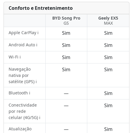
Conforto e Entretenimento
BYD Song Pro
Geely EX5
GS
MAX
Apple CarPlay ℹ️
Sim
Sim
Android Auto ℹ️
Sim
Sim
Wi-Fi ℹ️
Sim
Sim
Navegação
Sim
Sim
nativa por
satélite (GPS) ℹ️
Bluetooth ℹ️
—
Sim
Conectividade
—
Sim
por rede
celular (4G/5G) ℹ️
Atualização
—
Sim