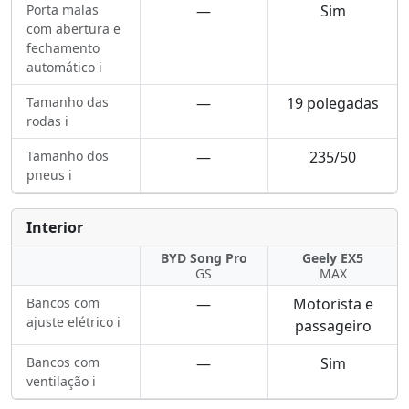
Porta malas
—
Sim
com abertura e
fechamento
automático ℹ️
Tamanho das
—
19 polegadas
rodas ℹ️
Tamanho dos
—
235/50
pneus ℹ️
Interior
BYD Song Pro
Geely EX5
GS
MAX
Bancos com
—
Motorista e
ajuste elétrico ℹ️
passageiro
Bancos com
—
Sim
ventilação ℹ️