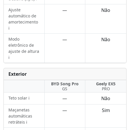
Ajuste
—
Não
automático de
amortecimento
ℹ️
Modo
—
Não
eletrônico de
ajuste de altura
ℹ️
Exterior
BYD Song Pro
Geely EX5
GS
PRO
Teto solar ℹ️
—
Não
Maçanetas
—
Sim
automáticas
retráteis ℹ️