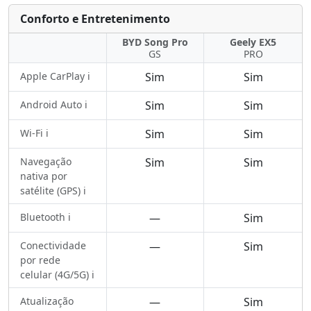
Conforto e Entretenimento
BYD Song Pro
Geely EX5
GS
PRO
Apple CarPlay ℹ️
Sim
Sim
Android Auto ℹ️
Sim
Sim
Wi-Fi ℹ️
Sim
Sim
Navegação
Sim
Sim
nativa por
satélite (GPS) ℹ️
Bluetooth ℹ️
—
Sim
Conectividade
—
Sim
por rede
celular (4G/5G) ℹ️
Atualização
—
Sim