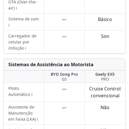
OTA (Over-the-
air) ℹ️
Sistema de som
—
Básico
ℹ️
Carregador de
—
Sim
celular por
indução ℹ️
Sistemas de Assistência ao Motorista
BYD Song Pro
Geely EX5
GS
PRO
Piloto
—
Cruise Control
Automático ℹ️
convencional
Assistente de
—
Não
Manutenção
em Faixa (LKA) ℹ️