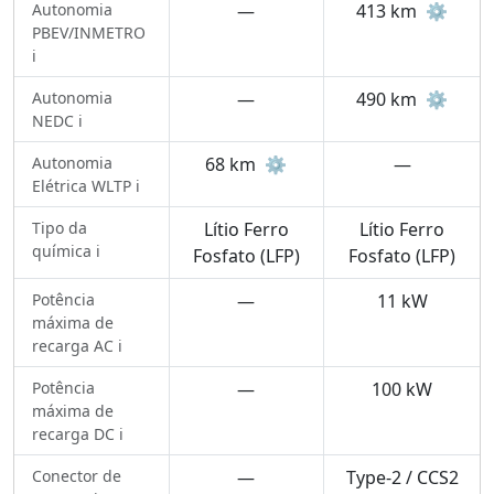
Autonomia
—
413 km
⚙️
PBEV/INMETRO
ℹ️
Autonomia
—
490 km
⚙️
NEDC ℹ️
Autonomia
68 km
⚙️
—
Elétrica WLTP ℹ️
Tipo da
Lítio Ferro
Lítio Ferro
química ℹ️
Fosfato (LFP)
Fosfato (LFP)
Potência
—
11 kW
máxima de
recarga AC ℹ️
Potência
—
100 kW
máxima de
recarga DC ℹ️
Conector de
—
Type-2 / CCS2