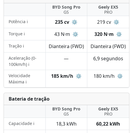
BYD Song Pro
Geely EX5
GS
PRO
Potência ℹ️
235 cv
⚙️
219 cv
⚙️
Torque ℹ️
43 N·m
⚙️
320 N·m
⚙️
Tração ℹ️
Dianteira (FWD)
Dianteira (FWD)
Aceleração (0-
—
6,9 segundos
100km/h) ℹ️
Velocidade
185 km/h
⚙️
180 km/h
⚙️
Máxima ℹ️
Bateria de tração
BYD Song Pro
Geely EX5
GS
PRO
Capacidade ℹ️
18,3 kWh
60,22 kWh