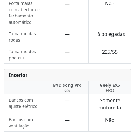
Porta malas
—
Não
com abertura e
fechamento
automático ℹ️
Tamanho das
—
18 polegadas
rodas ℹ️
Tamanho dos
—
225/55
pneus ℹ️
Interior
BYD Song Pro
Geely EX5
GS
PRO
Bancos com
—
Somente
ajuste elétrico ℹ️
motorista
Bancos com
—
Não
ventilação ℹ️