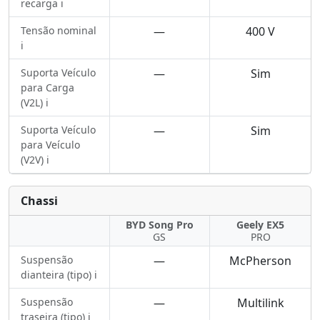
recarga ℹ️
Tensão nominal
—
400 V
ℹ️
Suporta Veículo
—
Sim
para Carga
(V2L) ℹ️
Suporta Veículo
—
Sim
para Veículo
(V2V) ℹ️
Chassi
BYD Song Pro
Geely EX5
GS
PRO
Suspensão
—
McPherson
dianteira (tipo) ℹ️
Suspensão
—
Multilink
traseira (tipo) ℹ️