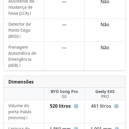
Assistente de
—
Não
mudança de
Faixa (LCA) ℹ️
Detector de
—
Não
Ponto Cego
(BSD) ℹ️
Frenagem
—
Não
Automática de
Emergência
(AEB) ℹ️
Dimensões
BYD Song Pro
Geely EX5
GS
PRO
Volume do
520 litros
⚙️
461 litros
⚙️
porta malas
(mínimo) ℹ️
Largura do