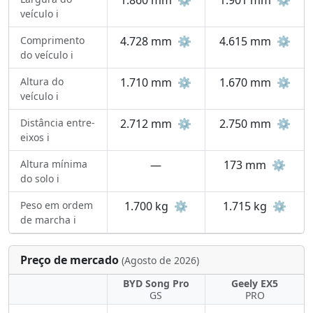
1.860 mm
⚙️
1.901 mm
⚙️
veículo ℹ️
Comprimento
4.728 mm
⚙️
4.615 mm
⚙️
do veículo ℹ️
Altura do
1.710 mm
⚙️
1.670 mm
⚙️
veículo ℹ️
Distância entre-
2.712 mm
⚙️
2.750 mm
⚙️
eixos ℹ️
Altura mínima
—
173 mm
⚙️
do solo ℹ️
Peso em ordem
1.700 kg
⚙️
1.715 kg
⚙️
de marcha ℹ️
Preço de mercado
(Agosto de 2026)
BYD Song Pro
Geely EX5
GS
PRO