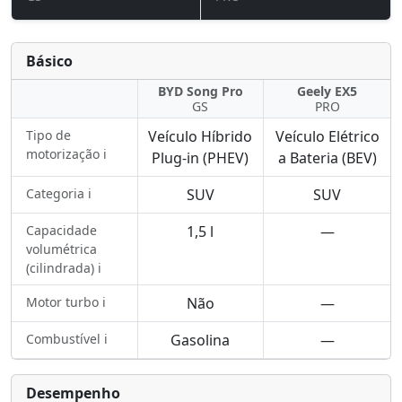
Básico
BYD Song Pro
Geely EX5
GS
PRO
Tipo de
Veículo Híbrido
Veículo Elétrico
motorização ℹ️
Plug-in (PHEV)
a Bateria (BEV)
Categoria ℹ️
SUV
SUV
Capacidade
1,5 l
—
volumétrica
(cilindrada) ℹ️
Motor turbo ℹ️
Não
—
Combustível ℹ️
Gasolina
—
Desempenho