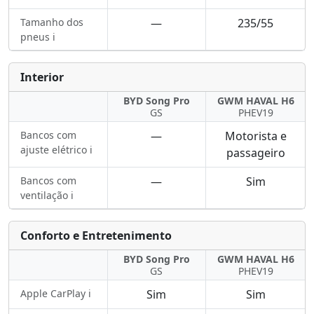
Tamanho dos
—
235/55
pneus ℹ️
Interior
BYD Song Pro
GWM HAVAL H6
GS
PHEV19
Bancos com
—
Motorista e
ajuste elétrico ℹ️
passageiro
Bancos com
—
Sim
ventilação ℹ️
Conforto e Entretenimento
BYD Song Pro
GWM HAVAL H6
GS
PHEV19
Apple CarPlay ℹ️
Sim
Sim