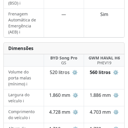
(BSD) ℹ️
Frenagem
—
Sim
Automática de
Emergência
(AEB) ℹ️
Dimensões
BYD Song Pro
GWM HAVAL H6
GS
PHEV19
Volume do
520 litros
⚙️
560 litros
⚙️
porta malas
(mínimo) ℹ️
Largura do
1.860 mm
⚙️
1.886 mm
⚙️
veículo ℹ️
Comprimento
4.728 mm
⚙️
4.703 mm
⚙️
do veículo ℹ️