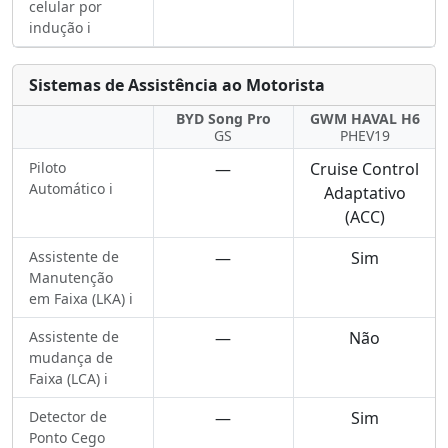
celular por
indução ℹ️
Sistemas de Assistência ao Motorista
BYD Song Pro
GWM HAVAL H6
GS
PHEV19
Piloto
—
Cruise Control
Automático ℹ️
Adaptativo
(ACC)
Assistente de
—
Sim
Manutenção
em Faixa (LKA) ℹ️
Assistente de
—
Não
mudança de
Faixa (LCA) ℹ️
Detector de
—
Sim
Ponto Cego