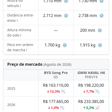
Altura do
1.710 mm
⚙️
1.730 mm
⚙️
veículo ℹ️
Distância entre-
2.712 mm
⚙️
2.738 mm
⚙️
eixos ℹ️
Altura mínima
—
200 mm
⚙️
do solo ℹ️
Peso em ordem
1.700 kg
⚙️
1.915 kg
⚙️
de marcha ℹ️
Preço de mercado
(Agosto de 2026)
BYD Song Pro
GWM HAVAL H6
GS
PHEV19
R$ 163.110,00
R$ 198.220,00
2025
↓13,3% 📉
↓7,7% 📉
R$ 177.665,00
R$ 233.385,00
2026
↓1,0% 📉
↑3,2% 📈