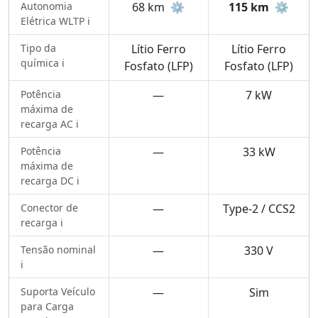
Autonomia
68 km
⚙️
115 km
⚙️
Elétrica WLTP ℹ️
Tipo da
Lítio Ferro
Lítio Ferro
química ℹ️
Fosfato (LFP)
Fosfato (LFP)
Potência
—
7 kW
máxima de
recarga AC ℹ️
Potência
—
33 kW
máxima de
recarga DC ℹ️
Conector de
—
Type-2 / CCS2
recarga ℹ️
Tensão nominal
—
330 V
ℹ️
Suporta Veículo
—
Sim
para Carga