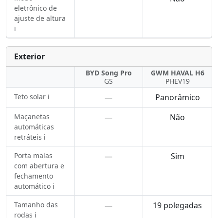
eletrônico de
ajuste de altura
ℹ️
Exterior
BYD Song Pro
GWM HAVAL H6
GS
PHEV19
Teto solar ℹ️
—
Panorâmico
Maçanetas
—
Não
automáticas
retráteis ℹ️
Porta malas
—
Sim
com abertura e
fechamento
automático ℹ️
Tamanho das
—
19 polegadas
rodas ℹ️