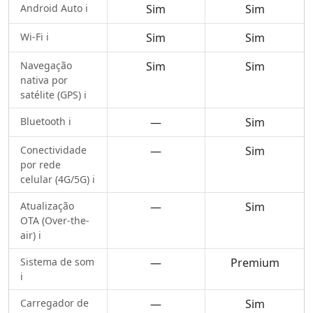
Android Auto ℹ️
Sim
Sim
Wi-Fi ℹ️
Sim
Sim
Navegação
Sim
Sim
nativa por
satélite (GPS) ℹ️
Bluetooth ℹ️
—
Sim
Conectividade
—
Sim
por rede
celular (4G/5G) ℹ️
Atualização
—
Sim
OTA (Over-the-
air) ℹ️
Sistema de som
—
Premium
ℹ️
Carregador de
—
Sim