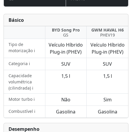
Básico
BYD Song Pro
GWM HAVAL H6
GS
PHEV19
Tipo de
Veículo Híbrido
Veículo Híbrido
motorização ℹ️
Plug-in (PHEV)
Plug-in (PHEV)
Categoria ℹ️
SUV
SUV
Capacidade
1,5 l
1,5 l
volumétrica
(cilindrada) ℹ️
Motor turbo ℹ️
Não
Sim
Combustível ℹ️
Gasolina
Gasolina
Desempenho