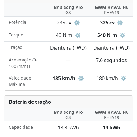
BYD Song Pro
GWM HAVAL H6
GS
PHEV19
Potência ℹ️
235 cv
⚙️
326 cv
⚙️
Torque ℹ️
43 N·m
⚙️
540 N·m
⚙️
Tração ℹ️
Dianteira (FWD)
Dianteira (FWD)
Aceleração (0-
—
7,6 segundos
100km/h) ℹ️
Velocidade
185 km/h
⚙️
180 km/h
⚙️
Máxima ℹ️
Bateria de tração
BYD Song Pro
GWM HAVAL H6
GS
PHEV19
Capacidade ℹ️
18,3 kWh
19 kWh