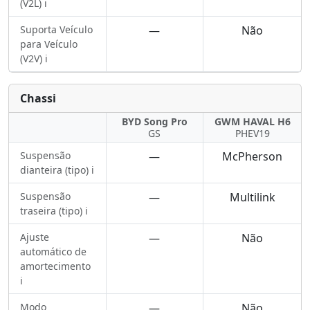
(V2L) ℹ️
Suporta Veículo
—
Não
para Veículo
(V2V) ℹ️
Chassi
BYD Song Pro
GWM HAVAL H6
GS
PHEV19
Suspensão
—
McPherson
dianteira (tipo) ℹ️
Suspensão
—
Multilink
traseira (tipo) ℹ️
Ajuste
—
Não
automático de
amortecimento
ℹ️
Modo
—
Não