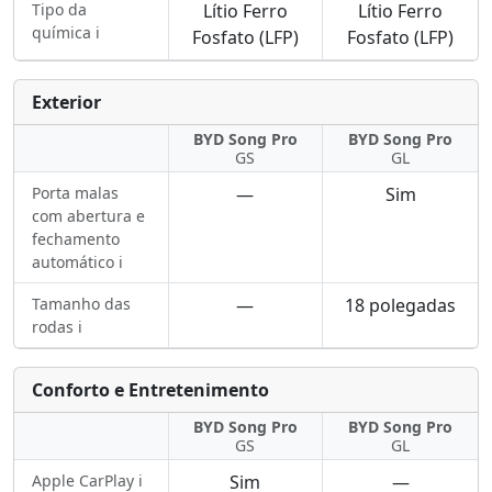
Tipo da
Lítio Ferro
Lítio Ferro
química ℹ️
Fosfato (LFP)
Fosfato (LFP)
Exterior
BYD Song Pro
BYD Song Pro
GS
GL
Porta malas
—
Sim
com abertura e
fechamento
automático ℹ️
Tamanho das
—
18 polegadas
rodas ℹ️
Conforto e Entretenimento
BYD Song Pro
BYD Song Pro
GS
GL
Apple CarPlay ℹ️
Sim
—