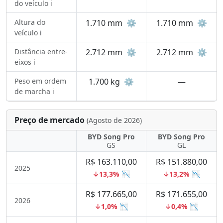
do veículo ℹ️
Altura do
1.710 mm
⚙️
1.710 mm
⚙️
veículo ℹ️
Distância entre-
2.712 mm
⚙️
2.712 mm
⚙️
eixos ℹ️
Peso em ordem
1.700 kg
⚙️
—
de marcha ℹ️
Preço de mercado
(Agosto de 2026)
BYD Song Pro
BYD Song Pro
GS
GL
R$ 163.110,00
R$ 151.880,00
2025
↓13,3% 📉
↓13,2% 📉
R$ 177.665,00
R$ 171.655,00
2026
↓1,0% 📉
↓0,4% 📉