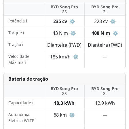
BYD Song Pro
BYD Song Pro
GS
GL
Potência ℹ️
235 cv
⚙️
223 cv
⚙️
Torque ℹ️
43 N·m
⚙️
408 N·m
⚙️
Tração ℹ️
Dianteira (FWD)
Dianteira (FWD)
Velocidade
185 km/h
⚙️
—
Máxima ℹ️
Bateria de tração
BYD Song Pro
BYD Song Pro
GS
GL
Capacidade ℹ️
18,3 kWh
12,9 kWh
Autonomia
68 km
⚙️
—
Elétrica WLTP ℹ️