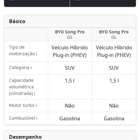
Básico
BYD Song Pro
BYD Song Pro
GS
GL
Tipo de
Veículo Híbrido
Veículo Híbrido
motorização ℹ️
Plug-in (PHEV)
Plug-in (PHEV)
Categoria ℹ️
SUV
SUV
Capacidade
1,5 l
1,5 l
volumétrica
(cilindrada) ℹ️
Motor turbo ℹ️
Não
Não
Combustível ℹ️
Gasolina
Gasolina
Desempenho