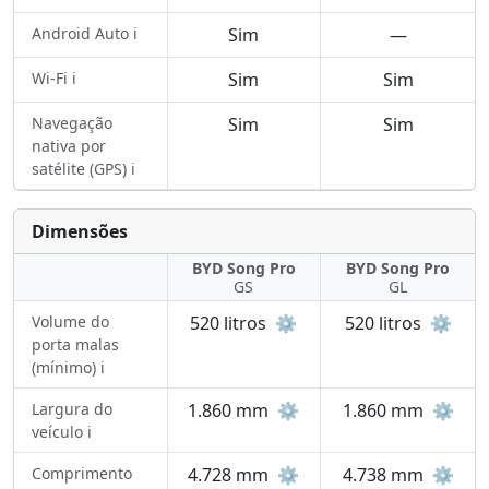
Android Auto ℹ️
Sim
—
Wi-Fi ℹ️
Sim
Sim
Navegação
Sim
Sim
nativa por
satélite (GPS) ℹ️
Dimensões
BYD Song Pro
BYD Song Pro
GS
GL
Volume do
520 litros
⚙️
520 litros
⚙️
porta malas
(mínimo) ℹ️
Largura do
1.860 mm
⚙️
1.860 mm
⚙️
veículo ℹ️
Comprimento
4.728 mm
⚙️
4.738 mm
⚙️