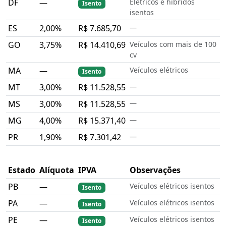
DF
—
Elétricos e híbridos
Isento
isentos
ES
2,00%
R$ 7.685,70
—
GO
3,75%
R$ 14.410,69
Veículos com mais de 100
cv
MA
—
Veículos elétricos
Isento
MT
3,00%
R$ 11.528,55
—
MS
3,00%
R$ 11.528,55
—
MG
4,00%
R$ 15.371,40
—
PR
1,90%
R$ 7.301,42
—
Estado
Alíquota
IPVA
Observações
PB
—
Veículos elétricos isentos
Isento
PA
—
Veículos elétricos isentos
Isento
PE
—
Veículos elétricos isentos
Isento