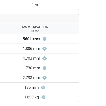
Sim
GWM HAVAL H6
HEV2
560 litros
⚙️
1.886 mm
⚙️
4.703 mm
⚙️
1.730 mm
⚙️
2.738 mm
⚙️
185 mm
⚙️
1.699 kg
⚙️