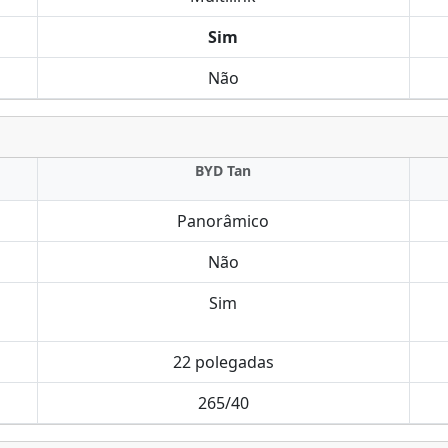
Sim
Não
BYD Tan
Panorâmico
Não
Sim
22 polegadas
265/40