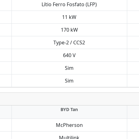
Lítio Ferro Fosfato (LFP)
11 kW
170 kW
Type-2 / CCS2
640 V
Sim
Sim
BYD Tan
McPherson
Multilink