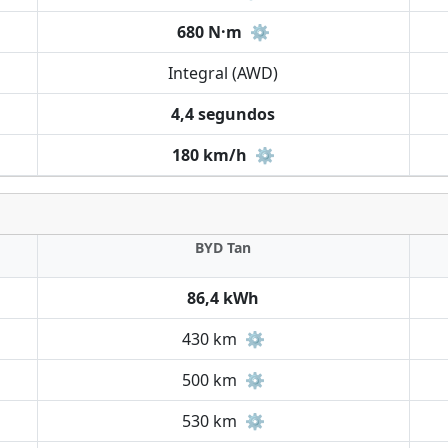
680 N·m
⚙️
Integral (AWD)
4,4 segundos
180 km/h
⚙️
BYD Tan
86,4 kWh
430 km
⚙️
500 km
⚙️
530 km
⚙️