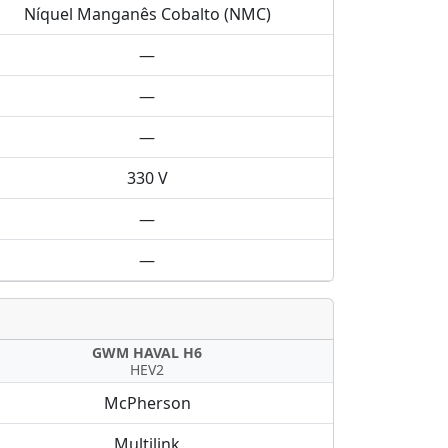
Níquel Manganês Cobalto (NMC)
—
—
—
330 V
—
—
GWM HAVAL H6
HEV2
McPherson
Multilink