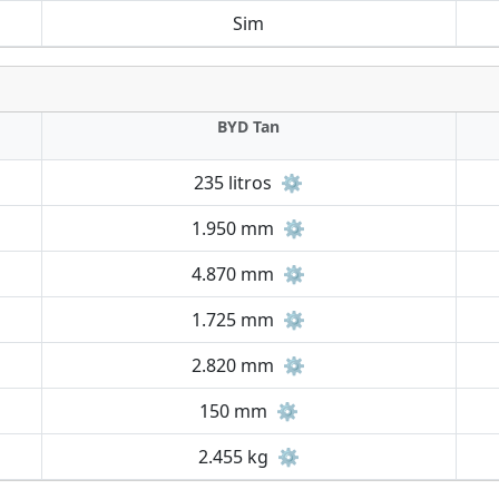
Sim
BYD Tan
235 litros
⚙️
1.950 mm
⚙️
4.870 mm
⚙️
1.725 mm
⚙️
2.820 mm
⚙️
150 mm
⚙️
2.455 kg
⚙️