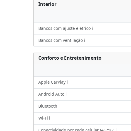
Interior
Bancos com ajuste elétrico ℹ️
Bancos com ventilação ℹ️
Conforto e Entretenimento
Apple CarPlay ℹ️
Android Auto ℹ️
Bluetooth ℹ️
Wi-Fi ℹ️
Conectividade por rede celular (4G/5G) ℹ️