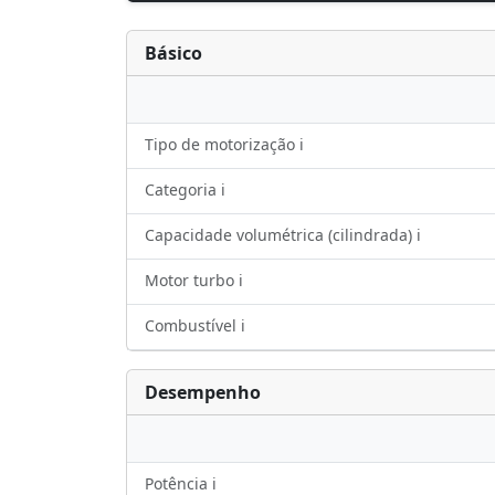
Básico
Tipo de motorização ℹ️
Categoria ℹ️
Capacidade volumétrica (cilindrada) ℹ️
Motor turbo ℹ️
Combustível ℹ️
Desempenho
Potência ℹ️