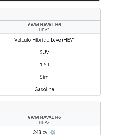
GWM HAVAL H6
HEV2
Veículo Híbrido Leve (HEV)
SUV
1,5 l
Sim
Gasolina
GWM HAVAL H6
HEV2
243 cv
⚙️