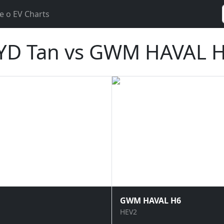
e o EV Charts
YD Tan vs GWM HAVAL 
GWM HAVAL H6
HEV2