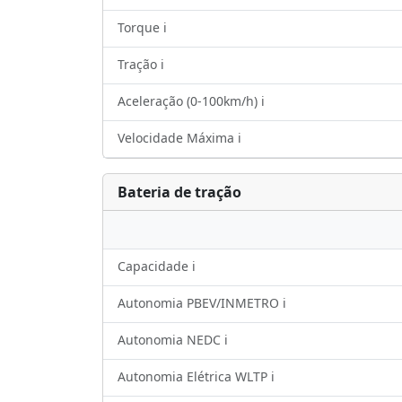
Torque ℹ️
Tração ℹ️
Aceleração (0-100km/h) ℹ️
Velocidade Máxima ℹ️
Bateria de tração
Capacidade ℹ️
Autonomia PBEV/INMETRO ℹ️
Autonomia NEDC ℹ️
Autonomia Elétrica WLTP ℹ️