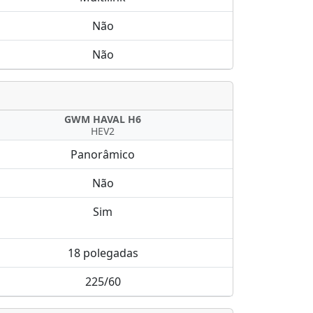
Não
Não
GWM HAVAL H6
HEV2
Panorâmico
Não
Sim
18 polegadas
225/60