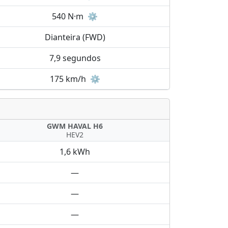
540 N·m
⚙️
Dianteira (FWD)
7,9 segundos
175 km/h
⚙️
GWM HAVAL H6
HEV2
1,6 kWh
—
—
—