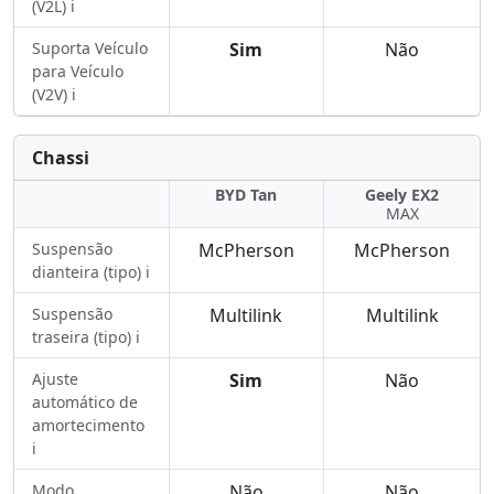
(V2L) ℹ️
Suporta Veículo
Sim
Não
para Veículo
(V2V) ℹ️
Chassi
BYD Tan
Geely EX2
MAX
Suspensão
McPherson
McPherson
dianteira (tipo) ℹ️
Suspensão
Multilink
Multilink
traseira (tipo) ℹ️
Ajuste
Sim
Não
automático de
amortecimento
ℹ️
Modo
Não
Não