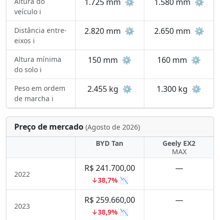
Altura do
1.725 mm
⚙️
1.580 mm
⚙️
veículo ℹ️
Distância entre-
2.820 mm
⚙️
2.650 mm
⚙️
eixos ℹ️
Altura mínima
150 mm
⚙️
160 mm
⚙️
do solo ℹ️
Peso em ordem
2.455 kg
⚙️
1.300 kg
⚙️
de marcha ℹ️
Preço de mercado
(Agosto de 2026)
BYD Tan
Geely EX2
MAX
R$ 241.700,00
—
2022
↓38,7% 📉
R$ 259.660,00
—
2023
↓38,9% 📉