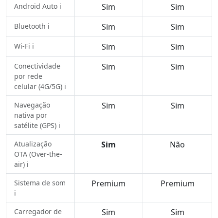
Android Auto ℹ️
Sim
Sim
Bluetooth ℹ️
Sim
Sim
Wi-Fi ℹ️
Sim
Sim
Conectividade
Sim
Sim
por rede
celular (4G/5G) ℹ️
Navegação
Sim
Sim
nativa por
satélite (GPS) ℹ️
Atualização
Sim
Não
OTA (Over-the-
air) ℹ️
Sistema de som
Premium
Premium
ℹ️
Carregador de
Sim
Sim