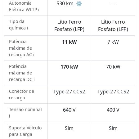
Autonomia
530 km
⚙️
—
Elétrica WLTP ℹ️
Tipo da
Lítio Ferro
Lítio Ferro
química ℹ️
Fosfato (LFP)
Fosfato (LFP)
Potência
11 kW
7 kW
máxima de
recarga AC ℹ️
Potência
170 kW
70 kW
máxima de
recarga DC ℹ️
Conector de
Type-2 / CCS2
Type-2 / CCS2
recarga ℹ️
Tensão nominal
640 V
400 V
ℹ️
Suporta Veículo
Sim
Sim
para Carga