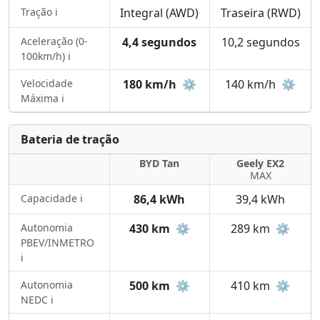
Tração ℹ️
Integral (AWD)
Traseira (RWD)
Aceleração (0-
4,4 segundos
10,2 segundos
100km/h) ℹ️
Velocidade
180 km/h
⚙️
140 km/h
⚙️
Máxima ℹ️
Bateria de tração
BYD Tan
Geely EX2
MAX
Capacidade ℹ️
86,4 kWh
39,4 kWh
Autonomia
430 km
⚙️
289 km
⚙️
PBEV/INMETRO
ℹ️
Autonomia
500 km
⚙️
410 km
⚙️
NEDC ℹ️