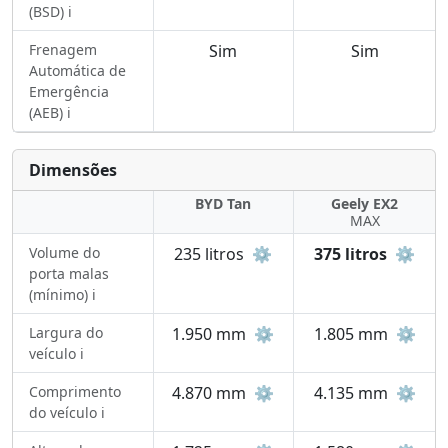
(BSD) ℹ️
Frenagem
Sim
Sim
Automática de
Emergência
(AEB) ℹ️
Dimensões
BYD Tan
Geely EX2
MAX
Volume do
235 litros
⚙️
375 litros
⚙️
porta malas
(mínimo) ℹ️
Largura do
1.950 mm
⚙️
1.805 mm
⚙️
veículo ℹ️
Comprimento
4.870 mm
⚙️
4.135 mm
⚙️
do veículo ℹ️