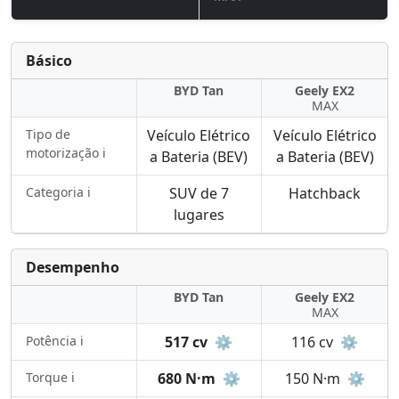
Básico
BYD Tan
Geely EX2
MAX
Tipo de
Veículo Elétrico
Veículo Elétrico
motorização ℹ️
a Bateria (BEV)
a Bateria (BEV)
Categoria ℹ️
SUV de 7
Hatchback
lugares
Desempenho
BYD Tan
Geely EX2
MAX
Potência ℹ️
517 cv
⚙️
116 cv
⚙️
Torque ℹ️
680 N·m
⚙️
150 N·m
⚙️