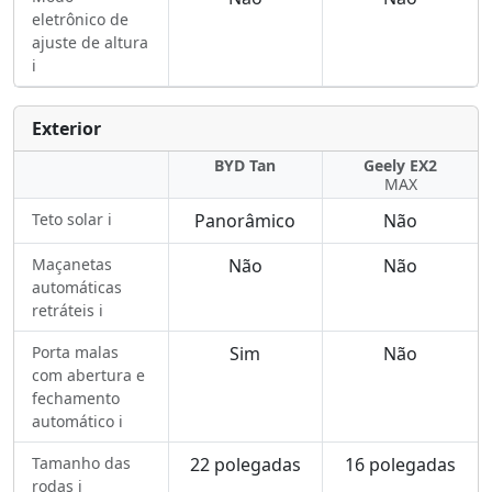
eletrônico de
ajuste de altura
ℹ️
Exterior
BYD Tan
Geely EX2
MAX
Teto solar ℹ️
Panorâmico
Não
Maçanetas
Não
Não
automáticas
retráteis ℹ️
Porta malas
Sim
Não
com abertura e
fechamento
automático ℹ️
Tamanho das
22 polegadas
16 polegadas
rodas ℹ️