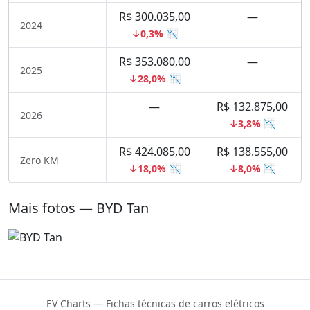
R$ 300.035,00
—
2024
↓0,3% 📉
R$ 353.080,00
—
2025
↓28,0% 📉
—
R$ 132.875,00
2026
↓3,8% 📉
R$ 424.085,00
R$ 138.555,00
Zero KM
↓18,0% 📉
↓8,0% 📉
Mais fotos — BYD Tan
EV Charts — Fichas técnicas de carros elétricos