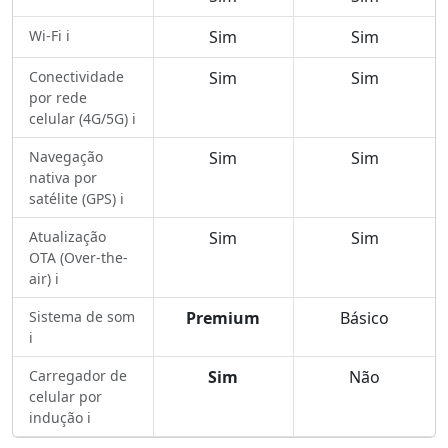
Wi-Fi ℹ️
Sim
Sim
Conectividade
Sim
Sim
por rede
celular (4G/5G) ℹ️
Navegação
Sim
Sim
nativa por
satélite (GPS) ℹ️
Atualização
Sim
Sim
OTA (Over-the-
air) ℹ️
Sistema de som
Premium
Básico
ℹ️
Carregador de
Sim
Não
celular por
indução ℹ️