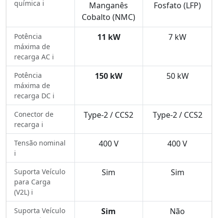
química ℹ️
Manganês
Fosfato (LFP)
Cobalto (NMC)
Potência
11 kW
7 kW
máxima de
recarga AC ℹ️
Potência
150 kW
50 kW
máxima de
recarga DC ℹ️
Conector de
Type-2 / CCS2
Type-2 / CCS2
recarga ℹ️
Tensão nominal
400 V
400 V
ℹ️
Suporta Veículo
Sim
Sim
para Carga
(V2L) ℹ️
Suporta Veículo
Sim
Não