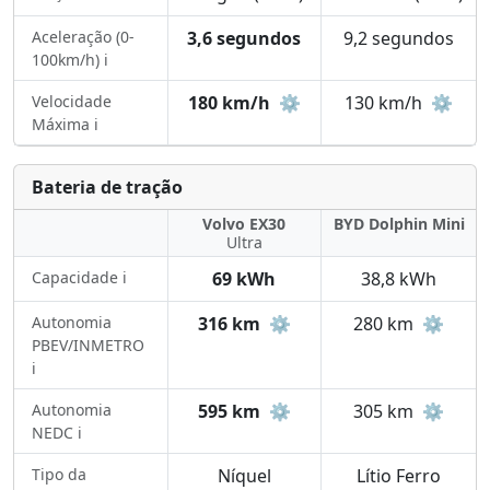
Aceleração (0-
3,6 segundos
9,2 segundos
100km/h) ℹ️
Velocidade
180 km/h
⚙️
130 km/h
⚙️
Máxima ℹ️
Bateria de tração
Volvo EX30
BYD Dolphin Mini
Ultra
Capacidade ℹ️
69 kWh
38,8 kWh
Autonomia
316 km
⚙️
280 km
⚙️
PBEV/INMETRO
ℹ️
Autonomia
595 km
⚙️
305 km
⚙️
NEDC ℹ️
Tipo da
Níquel
Lítio Ferro