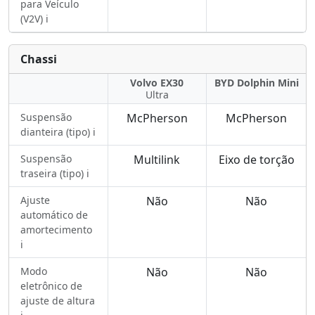
para Veículo
(V2V) ℹ️
Chassi
Volvo EX30
BYD Dolphin Mini
Ultra
Suspensão
McPherson
McPherson
dianteira (tipo) ℹ️
Suspensão
Multilink
Eixo de torção
traseira (tipo) ℹ️
Ajuste
Não
Não
automático de
amortecimento
ℹ️
Modo
Não
Não
eletrônico de
ajuste de altura