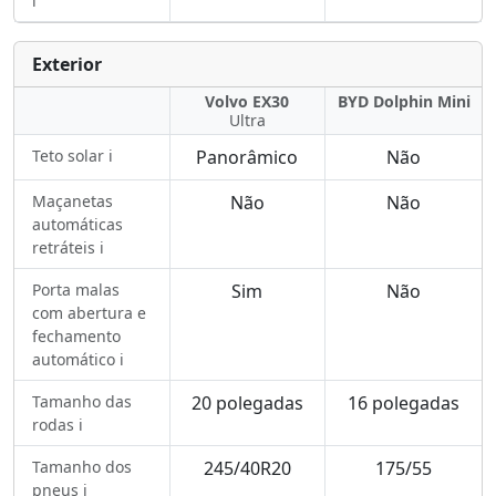
ℹ️
Exterior
Volvo EX30
BYD Dolphin Mini
Ultra
Teto solar ℹ️
Panorâmico
Não
Maçanetas
Não
Não
automáticas
retráteis ℹ️
Porta malas
Sim
Não
com abertura e
fechamento
automático ℹ️
Tamanho das
20 polegadas
16 polegadas
rodas ℹ️
Tamanho dos
245/40R20
175/55
pneus ℹ️