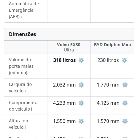
Automática de
Emergência
(AEB) ℹ️
Dimensões
Volvo EX30
BYD Dolphin Mini
Ultra
Volume do
318 litros
⚙️
230 litros
⚙️
porta malas
(mínimo) ℹ️
Largura do
2.032 mm
⚙️
1.770 mm
⚙️
veículo ℹ️
Comprimento
4.233 mm
⚙️
4.125 mm
⚙️
do veículo ℹ️
Altura do
1.550 mm
⚙️
1.570 mm
⚙️
veículo ℹ️