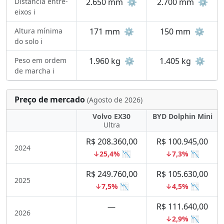
Distância entre-
2.650 mm
⚙️
2.700 mm
⚙️
eixos ℹ️
Altura mínima
171 mm
⚙️
150 mm
⚙️
do solo ℹ️
Peso em ordem
1.960 kg
⚙️
1.405 kg
⚙️
de marcha ℹ️
Preço de mercado
(Agosto de 2026)
Volvo EX30
BYD Dolphin Mini
Ultra
R$ 208.360,00
R$ 100.945,00
2024
↓25,4% 📉
↓7,3% 📉
R$ 249.760,00
R$ 105.630,00
2025
↓7,5% 📉
↓4,5% 📉
—
R$ 111.640,00
2026
↓2,9% 📉