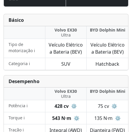
Básico
Volvo EX30
BYD Dolphin Mini
Ultra
Tipo de
Veículo Elétrico
Veículo Elétrico
motorização ℹ️
a Bateria (BEV)
a Bateria (BEV)
Categoria ℹ️
SUV
Hatchback
Desempenho
Volvo EX30
BYD Dolphin Mini
Ultra
Potência ℹ️
428 cv
⚙️
75 cv
⚙️
Torque ℹ️
543 N·m
⚙️
135 N·m
⚙️
Tração ℹ️
Integral (AWD)
Dianteira (FWD)