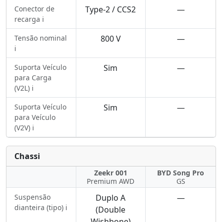
Conector de
Type-2 / CCS2
—
recarga ℹ️
Tensão nominal
800 V
—
ℹ️
Suporta Veículo
Sim
—
para Carga
(V2L) ℹ️
Suporta Veículo
Sim
—
para Veículo
(V2V) ℹ️
Chassi
Zeekr 001
BYD Song Pro
Premium AWD
GS
Suspensão
Duplo A
—
dianteira (tipo) ℹ️
(Double
Wishbone)