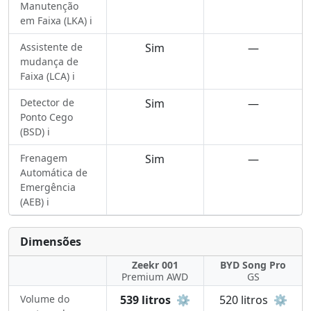
Manutenção
em Faixa (LKA) ℹ️
Assistente de
Sim
—
mudança de
Faixa (LCA) ℹ️
Detector de
Sim
—
Ponto Cego
(BSD) ℹ️
Frenagem
Sim
—
Automática de
Emergência
(AEB) ℹ️
Dimensões
Zeekr 001
BYD Song Pro
Premium AWD
GS
Volume do
539 litros
⚙️
520 litros
⚙️