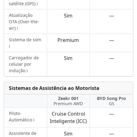
satélite (GPS) ℹ️
Atualização
Sim
—
OTA (Over-the-
air) ℹ️
Sistema de som
Premium
—
ℹ️
Carregador de
Sim
—
celular por
indução ℹ️
Sistemas de Assistência ao Motorista
Zeekr 001
BYD Song Pro
Premium AWD
GS
Piloto
Cruise Control
—
Automático ℹ️
Inteligente (ICC)
Assistente de
Sim
—