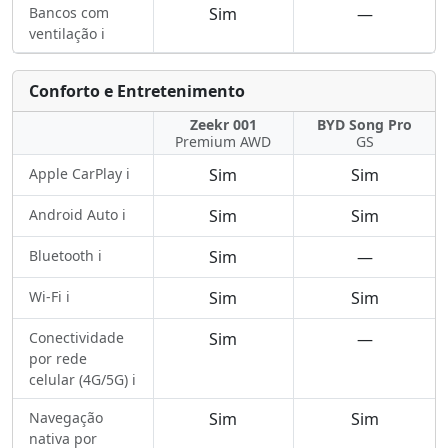
Bancos com
Sim
—
ventilação ℹ️
Conforto e Entretenimento
Zeekr 001
BYD Song Pro
Premium AWD
GS
Apple CarPlay ℹ️
Sim
Sim
Android Auto ℹ️
Sim
Sim
Bluetooth ℹ️
Sim
—
Wi-Fi ℹ️
Sim
Sim
Conectividade
Sim
—
por rede
celular (4G/5G) ℹ️
Navegação
Sim
Sim
nativa por