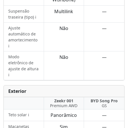
Suspensão
Multilink
—
traseira (tipo) ℹ️
Ajuste
Não
—
automático de
amortecimento
ℹ️
Modo
Não
—
eletrônico de
ajuste de altura
ℹ️
Exterior
Zeekr 001
BYD Song Pro
Premium AWD
GS
Teto solar ℹ️
Panorâmico
—
Maçanetas
Sim
—