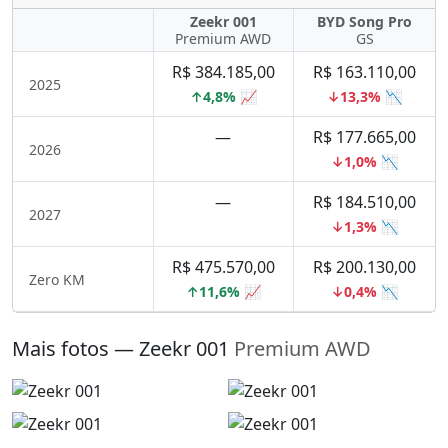
Zeekr 001
BYD Song Pro
Premium AWD
GS
R$ 384.185,00
R$ 163.110,00
2025
↑4,8% 📈
↓13,3% 📉
—
R$ 177.665,00
2026
↓1,0% 📉
—
R$ 184.510,00
2027
↓1,3% 📉
R$ 475.570,00
R$ 200.130,00
Zero KM
↑11,6% 📈
↓0,4% 📉
Mais fotos — Zeekr 001
Premium AWD