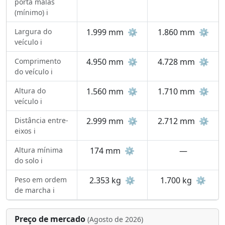
porta malas
(mínimo) ℹ️
Largura do
1.999 mm
⚙️
1.860 mm
⚙️
veículo ℹ️
Comprimento
4.950 mm
⚙️
4.728 mm
⚙️
do veículo ℹ️
Altura do
1.560 mm
⚙️
1.710 mm
⚙️
veículo ℹ️
Distância entre-
2.999 mm
⚙️
2.712 mm
⚙️
eixos ℹ️
Altura mínima
174 mm
⚙️
—
do solo ℹ️
Peso em ordem
2.353 kg
⚙️
1.700 kg
⚙️
de marcha ℹ️
Preço de mercado
(Agosto de 2026)