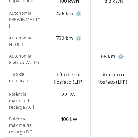
Capacidade ℹ️
100 kWh
18,3 kWh
Autonomia
426 km
⚙️
—
PBEV/INMETRO
ℹ️
Autonomia
732 km
⚙️
—
NEDC ℹ️
Autonomia
—
68 km
⚙️
Elétrica WLTP ℹ️
Tipo da
Lítio Ferro
Lítio Ferro
química ℹ️
Fosfato (LFP)
Fosfato (LFP)
Potência
22 kW
—
máxima de
recarga AC ℹ️
Potência
400 kW
—
máxima de
recarga DC ℹ️