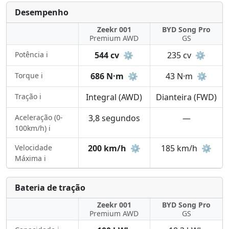
Desempenho
Zeekr 001
BYD Song Pro
Premium AWD
GS
Potência ℹ️
544 cv
⚙️
235 cv
⚙️
Torque ℹ️
686 N·m
⚙️
43 N·m
⚙️
Tração ℹ️
Integral (AWD)
Dianteira (FWD)
Aceleração (0-
3,8 segundos
—
100km/h) ℹ️
Velocidade
200 km/h
⚙️
185 km/h
⚙️
Máxima ℹ️
Bateria de tração
Zeekr 001
BYD Song Pro
Premium AWD
GS