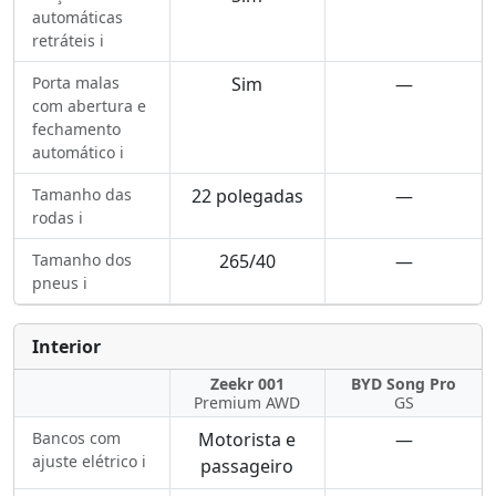
automáticas
retráteis ℹ️
Porta malas
Sim
—
com abertura e
fechamento
automático ℹ️
Tamanho das
22 polegadas
—
rodas ℹ️
Tamanho dos
265/40
—
pneus ℹ️
Interior
Zeekr 001
BYD Song Pro
Premium AWD
GS
Bancos com
Motorista e
—
ajuste elétrico ℹ️
passageiro