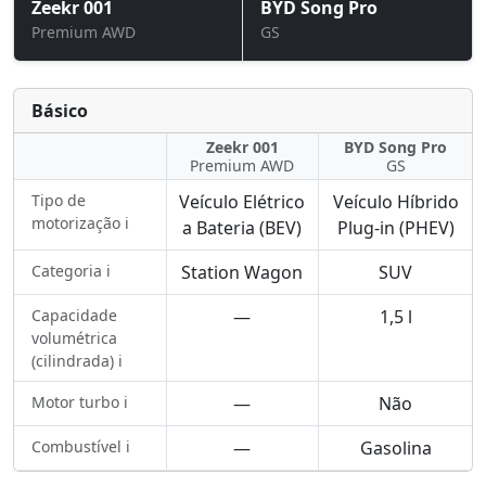
Zeekr 001
BYD Song Pro
Premium AWD
GS
Básico
Zeekr 001
BYD Song Pro
Premium AWD
GS
Tipo de
Veículo Elétrico
Veículo Híbrido
motorização ℹ️
a Bateria (BEV)
Plug-in (PHEV)
Categoria ℹ️
Station Wagon
SUV
Capacidade
—
1,5 l
volumétrica
(cilindrada) ℹ️
Motor turbo ℹ️
—
Não
Combustível ℹ️
—
Gasolina