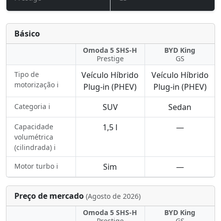
Básico
Omoda 5 SHS-H
BYD King
Prestige
GS
Tipo de
Veículo Híbrido
Veículo Híbrido
motorização ℹ️
Plug-in (PHEV)
Plug-in (PHEV)
Categoria ℹ️
SUV
Sedan
Capacidade
1,5 l
—
volumétrica
(cilindrada) ℹ️
Motor turbo ℹ️
Sim
—
Preço de mercado
(Agosto de 2026)
Omoda 5 SHS-H
BYD King
Prestige
GS