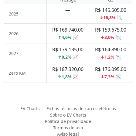
—
R$ 145.505,00
2025
↓16,8% 📉
R$ 169.740,00
R$ 159.675,00
2026
↑4,6% 📈
↓3,0% 📉
R$ 179.135,00
R$ 164.890,00
2027
↑0,2% 📈
↓1,2% 📉
R$ 187.320,00
R$ 176.095,00
Zero KM
↑1,8% 📈
↓7,3% 📉
EV Charts — Fichas técnicas de carros elétricos
Sobre o EV Charts
Política de privacidade
Termos de uso
Aviso legal