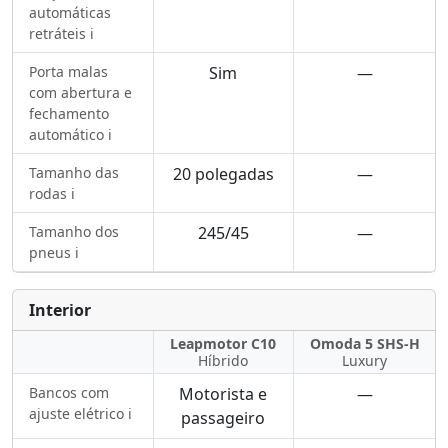
automáticas
retráteis ℹ️
Porta malas
Sim
—
com abertura e
fechamento
automático ℹ️
Tamanho das
20 polegadas
—
rodas ℹ️
Tamanho dos
245/45
—
pneus ℹ️
Interior
Leapmotor C10
Omoda 5 SHS-H
Híbrido
Luxury
Bancos com
Motorista e
—
ajuste elétrico ℹ️
passageiro