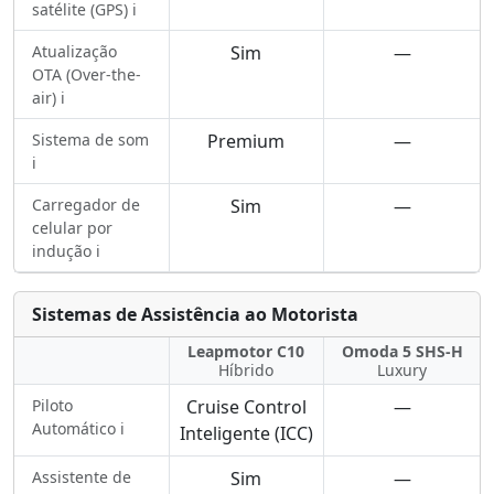
satélite (GPS) ℹ️
Atualização
Sim
—
OTA (Over-the-
air) ℹ️
Sistema de som
Premium
—
ℹ️
Carregador de
Sim
—
celular por
indução ℹ️
Sistemas de Assistência ao Motorista
Leapmotor C10
Omoda 5 SHS-H
Híbrido
Luxury
Piloto
Cruise Control
—
Automático ℹ️
Inteligente (ICC)
Assistente de
Sim
—