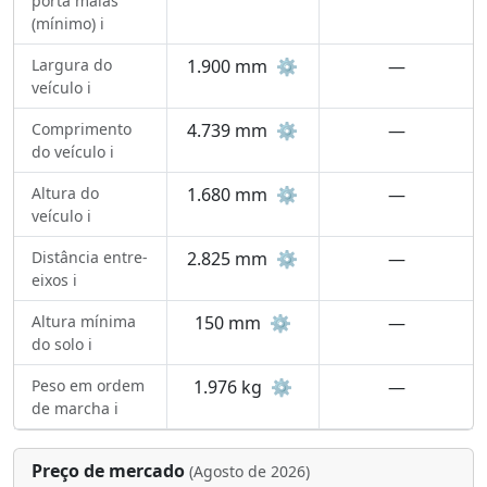
porta malas
(mínimo) ℹ️
Largura do
1.900 mm
⚙️
—
veículo ℹ️
Comprimento
4.739 mm
⚙️
—
do veículo ℹ️
Altura do
1.680 mm
⚙️
—
veículo ℹ️
Distância entre-
2.825 mm
⚙️
—
eixos ℹ️
Altura mínima
150 mm
⚙️
—
do solo ℹ️
Peso em ordem
1.976 kg
⚙️
—
de marcha ℹ️
Preço de mercado
(Agosto de 2026)