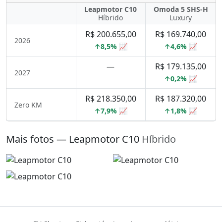
Leapmotor C10
Omoda 5 SHS-H
Híbrido
Luxury
R$ 200.655,00
R$ 169.740,00
2026
↑8,5% 📈
↑4,6% 📈
—
R$ 179.135,00
2027
↑0,2% 📈
R$ 218.350,00
R$ 187.320,00
Zero KM
↑7,9% 📈
↑1,8% 📈
Mais fotos — Leapmotor C10
Híbrido