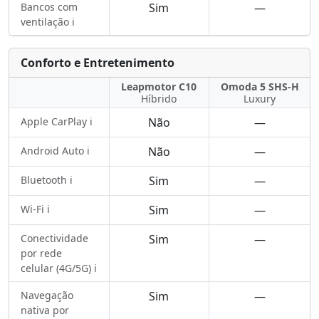
Bancos com
Sim
—
ventilação ℹ️
Conforto e Entretenimento
Leapmotor C10
Omoda 5 SHS-H
Híbrido
Luxury
Apple CarPlay ℹ️
Não
—
Android Auto ℹ️
Não
—
Bluetooth ℹ️
Sim
—
Wi-Fi ℹ️
Sim
—
Conectividade
Sim
—
por rede
celular (4G/5G) ℹ️
Navegação
Sim
—
nativa por