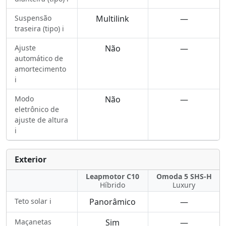
Suspensão
Multilink
—
traseira (tipo) ℹ️
Ajuste
Não
—
automático de
amortecimento
ℹ️
Modo
Não
—
eletrônico de
ajuste de altura
ℹ️
Exterior
Leapmotor C10
Omoda 5 SHS-H
Híbrido
Luxury
Teto solar ℹ️
Panorâmico
—
Maçanetas
Sim
—