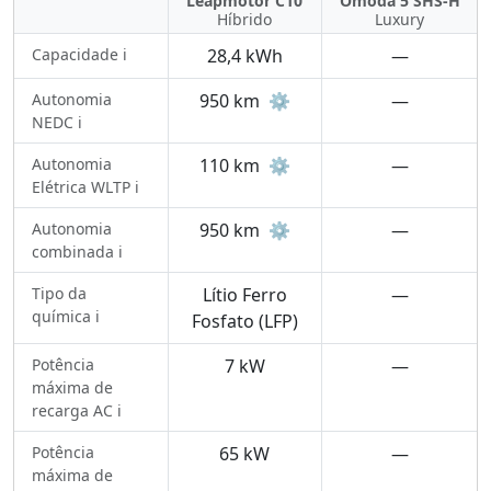
Leapmotor C10
Omoda 5 SHS-H
Híbrido
Luxury
Capacidade ℹ️
28,4 kWh
—
Autonomia
950 km
⚙️
—
NEDC ℹ️
Autonomia
110 km
⚙️
—
Elétrica WLTP ℹ️
Autonomia
950 km
⚙️
—
combinada ℹ️
Tipo da
Lítio Ferro
—
química ℹ️
Fosfato (LFP)
Potência
7 kW
—
máxima de
recarga AC ℹ️
Potência
65 kW
—
máxima de