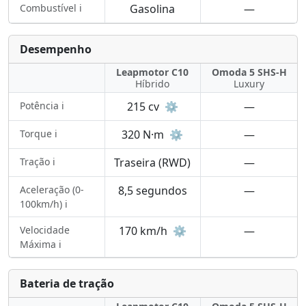
Combustível ℹ️
Gasolina
—
Desempenho
Leapmotor C10
Omoda 5 SHS-H
Híbrido
Luxury
Potência ℹ️
215 cv
⚙️
—
Torque ℹ️
320 N·m
⚙️
—
Tração ℹ️
Traseira (RWD)
—
Aceleração (0-
8,5 segundos
—
100km/h) ℹ️
Velocidade
170 km/h
⚙️
—
Máxima ℹ️
Bateria de tração