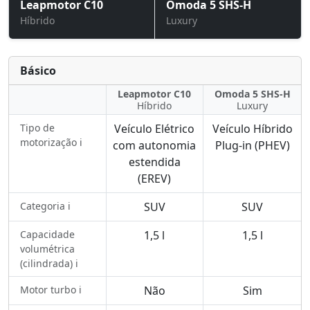
Leapmotor C10
Omoda 5 SHS-H
Híbrido
Luxury
Básico
Leapmotor C10
Omoda 5 SHS-H
Híbrido
Luxury
Tipo de
Veículo Elétrico
Veículo Híbrido
motorização ℹ️
com autonomia
Plug-in (PHEV)
estendida
(EREV)
Categoria ℹ️
SUV
SUV
Capacidade
1,5 l
1,5 l
volumétrica
(cilindrada) ℹ️
Motor turbo ℹ️
Não
Sim