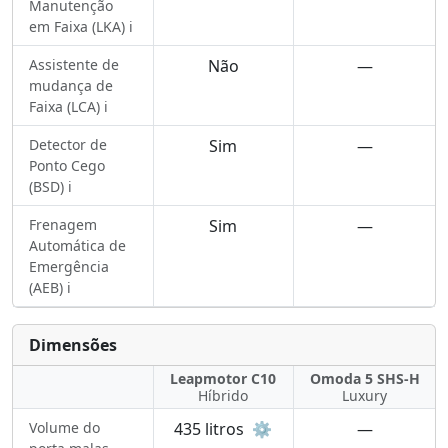
Manutenção
em Faixa (LKA) ℹ️
Assistente de
Não
—
mudança de
Faixa (LCA) ℹ️
Detector de
Sim
—
Ponto Cego
(BSD) ℹ️
Frenagem
Sim
—
Automática de
Emergência
(AEB) ℹ️
Dimensões
Leapmotor C10
Omoda 5 SHS-H
Híbrido
Luxury
Volume do
435 litros
⚙️
—