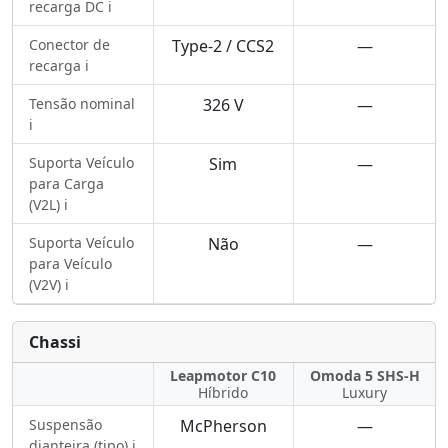
recarga DC ℹ️
Conector de
Type-2 / CCS2
—
recarga ℹ️
Tensão nominal
326 V
—
ℹ️
Suporta Veículo
Sim
—
para Carga
(V2L) ℹ️
Suporta Veículo
Não
—
para Veículo
(V2V) ℹ️
Chassi
Leapmotor C10
Omoda 5 SHS-H
Híbrido
Luxury
Suspensão
McPherson
—
dianteira (tipo) ℹ️