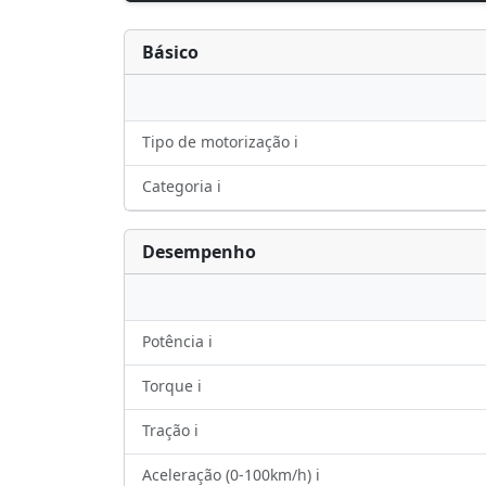
Básico
Tipo de motorização ℹ️
Categoria ℹ️
Desempenho
Potência ℹ️
Torque ℹ️
Tração ℹ️
Aceleração (0-100km/h) ℹ️