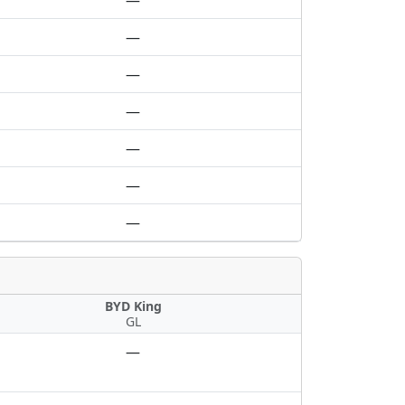
—
—
—
—
—
—
—
BYD King
GL
—