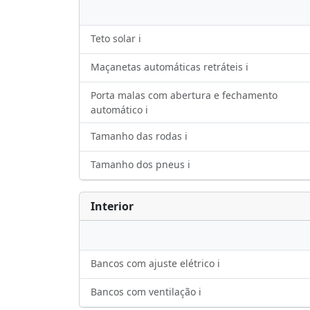
Teto solar ℹ️
Maçanetas automáticas retráteis ℹ️
Porta malas com abertura e fechamento
automático ℹ️
Tamanho das rodas ℹ️
Tamanho dos pneus ℹ️
Interior
Bancos com ajuste elétrico ℹ️
Bancos com ventilação ℹ️