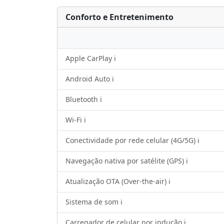
Conforto e Entretenimento
Apple CarPlay ℹ️
Android Auto ℹ️
Bluetooth ℹ️
Wi-Fi ℹ️
Conectividade por rede celular (4G/5G) ℹ️
Navegação nativa por satélite (GPS) ℹ️
Atualização OTA (Over-the-air) ℹ️
Sistema de som ℹ️
Carregador de celular por indução ℹ️