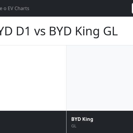
e o EV Charts
YD D1 vs BYD King GL
BYD King
GL