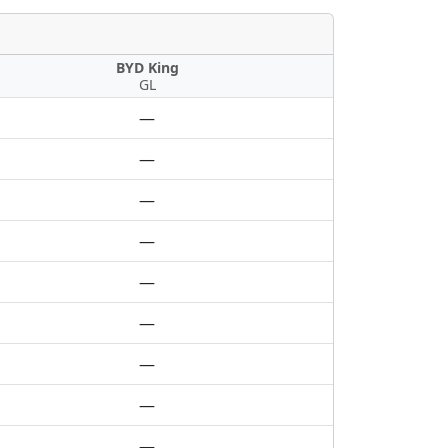
BYD King
GL
—
—
—
—
—
—
—
—
—