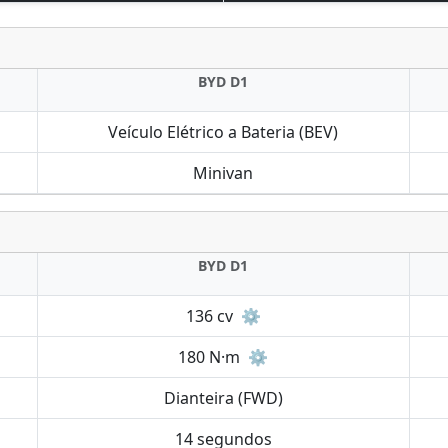
BYD D1
Veículo Elétrico a Bateria (BEV)
Minivan
BYD D1
136 cv
⚙️
180 N·m
⚙️
Dianteira (FWD)
14 segundos