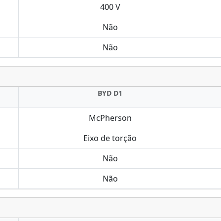
400 V
Não
Não
BYD D1
McPherson
Eixo de torção
Não
Não