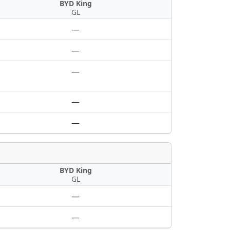
BYD King
GL
—
—
—
—
—
BYD King
GL
—
—