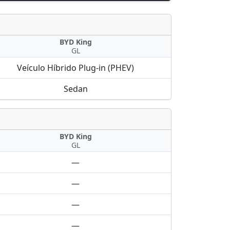
BYD King
GL
Veículo Híbrido Plug-in (PHEV)
Sedan
BYD King
GL
—
—
—
—