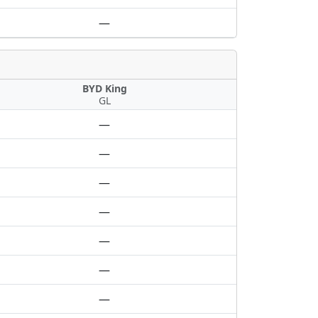
—
BYD King
GL
—
—
—
—
—
—
—