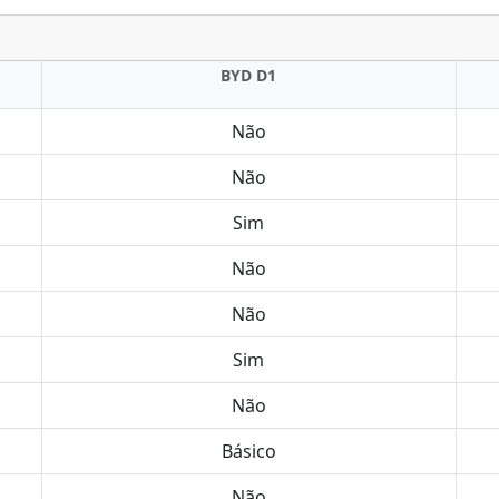
BYD D1
Não
Não
Sim
Não
Não
Sim
Não
Básico
Não