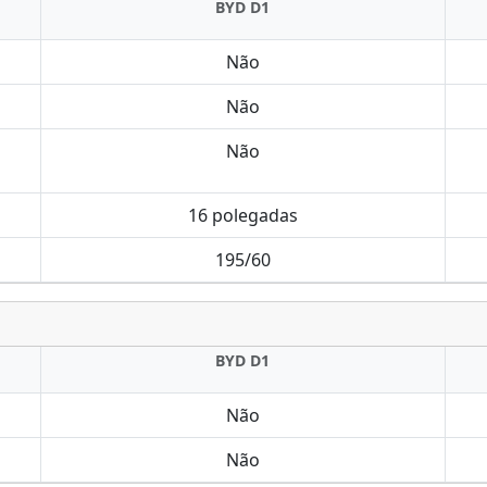
BYD D1
Não
Não
Não
16 polegadas
195/60
BYD D1
Não
Não