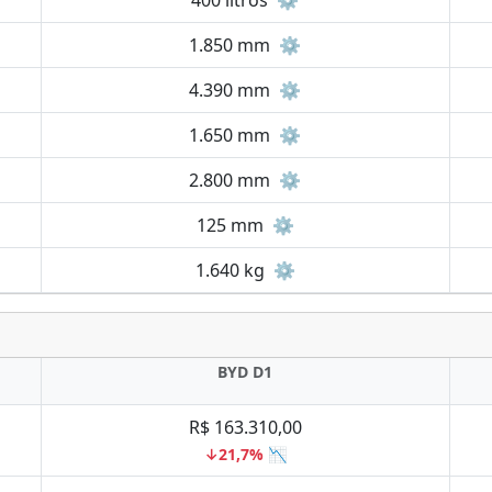
400 litros
⚙️
1.850 mm
⚙️
4.390 mm
⚙️
1.650 mm
⚙️
2.800 mm
⚙️
125 mm
⚙️
1.640 kg
⚙️
BYD D1
R$ 163.310,00
↓21,7% 📉