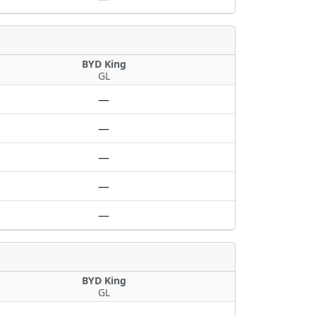
BYD King
GL
—
—
—
—
—
BYD King
GL