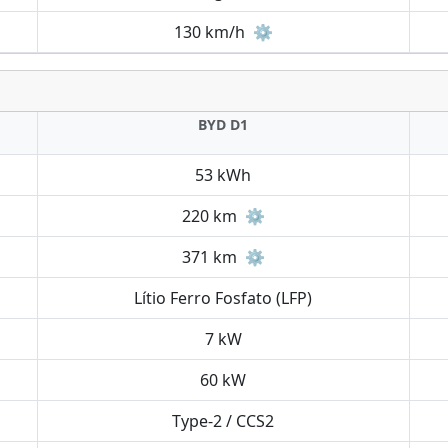
130 km/h
⚙️
BYD D1
53 kWh
220 km
⚙️
371 km
⚙️
Lítio Ferro Fosfato (LFP)
7 kW
60 kW
Type-2 / CCS2