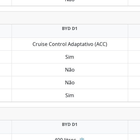
BYD D1
Cruise Control Adaptativo (ACC)
Sim
Não
Não
Sim
BYD D1