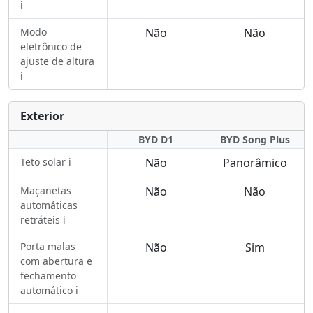
ℹ️
Modo
Não
Não
eletrônico de
ajuste de altura
ℹ️
Exterior
BYD D1
BYD Song Plus
Teto solar ℹ️
Não
Panorâmico
Maçanetas
Não
Não
automáticas
retráteis ℹ️
Porta malas
Não
Sim
com abertura e
fechamento
automático ℹ️