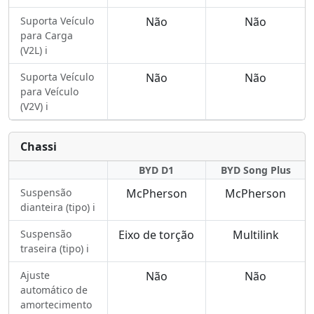
Suporta Veículo
Não
Não
para Carga
(V2L) ℹ️
Suporta Veículo
Não
Não
para Veículo
(V2V) ℹ️
Chassi
BYD D1
BYD Song Plus
Suspensão
McPherson
McPherson
dianteira (tipo) ℹ️
Suspensão
Eixo de torção
Multilink
traseira (tipo) ℹ️
Ajuste
Não
Não
automático de
amortecimento