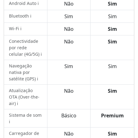
Android Auto ℹ️
Não
Sim
Bluetooth ℹ️
Sim
Sim
Wi-Fi ℹ️
Não
Sim
Conectividade
Não
Sim
por rede
celular (4G/5G) ℹ️
Navegação
Sim
Sim
nativa por
satélite (GPS) ℹ️
Atualização
Não
Sim
OTA (Over-the-
air) ℹ️
Sistema de som
Básico
Premium
ℹ️
Carregador de
Não
Sim