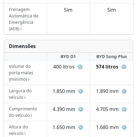
Frenagem
Sim
Sim
Automática de
Emergência
(AEB) ℹ️
Dimensões
BYD D1
BYD Song Plus
Volume do
400 litros
⚙️
574 litros
⚙️
porta malas
(mínimo) ℹ️
Largura do
1.850 mm
⚙️
1.890 mm
⚙️
veículo ℹ️
Comprimento
4.390 mm
⚙️
4.705 mm
⚙️
do veículo ℹ️
Altura do
1.650 mm
⚙️
1.680 mm
⚙️
veículo ℹ️