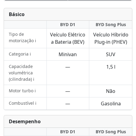
Básico
BYD D1
BYD Song Plus
Tipo de
Veículo Elétrico
Veículo Híbrido
motorização ℹ️
a Bateria (BEV)
Plug-in (PHEV)
Categoria ℹ️
Minivan
SUV
Capacidade
—
1,5 l
volumétrica
(cilindrada) ℹ️
Motor turbo ℹ️
—
Não
Combustível ℹ️
—
Gasolina
Desempenho
BYD D1
BYD Song Plus