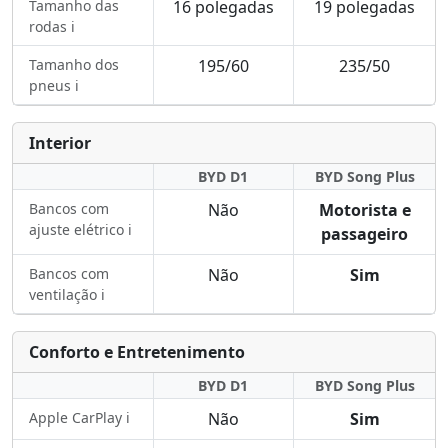
Tamanho das
16 polegadas
19 polegadas
rodas ℹ️
Tamanho dos
195/60
235/50
pneus ℹ️
Interior
BYD D1
BYD Song Plus
Bancos com
Não
Motorista e
ajuste elétrico ℹ️
passageiro
Bancos com
Não
Sim
ventilação ℹ️
Conforto e Entretenimento
BYD D1
BYD Song Plus
Apple CarPlay ℹ️
Não
Sim