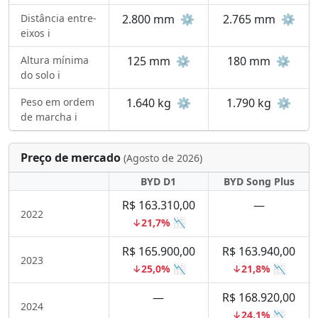
Distância entre-
2.800 mm
⚙️
2.765 mm
⚙️
eixos ℹ️
Altura mínima
125 mm
⚙️
180 mm
⚙️
do solo ℹ️
Peso em ordem
1.640 kg
⚙️
1.790 kg
⚙️
de marcha ℹ️
Preço de mercado
(Agosto de 2026)
BYD D1
BYD Song Plus
R$ 163.310,00
—
2022
↓21,7% 📉
R$ 165.900,00
R$ 163.940,00
2023
↓25,0% 📉
↓21,8% 📉
—
R$ 168.920,00
2024
↓24,1% 📉