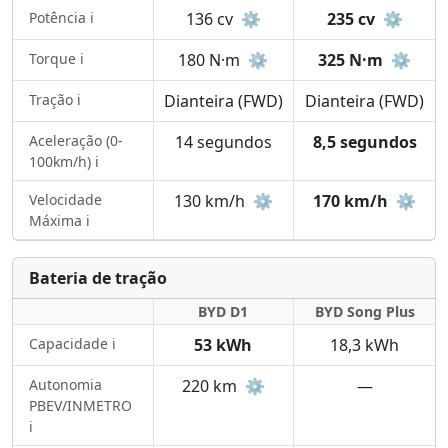
Potência ℹ️
136 cv
⚙️
235 cv
⚙️
Torque ℹ️
180 N·m
⚙️
325 N·m
⚙️
Tração ℹ️
Dianteira (FWD)
Dianteira (FWD)
Aceleração (0-
14 segundos
8,5 segundos
100km/h) ℹ️
Velocidade
130 km/h
⚙️
170 km/h
⚙️
Máxima ℹ️
Bateria de tração
BYD D1
BYD Song Plus
Capacidade ℹ️
53 kWh
18,3 kWh
Autonomia
220 km
⚙️
—
PBEV/INMETRO
ℹ️