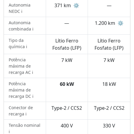
Autonomia
371 km
⚙️
—
NEDC ℹ️
Autonomia
—
1.200 km
⚙️
combinada ℹ️
Tipo da
Lítio Ferro
Lítio Ferro
química ℹ️
Fosfato (LFP)
Fosfato (LFP)
Potência
7 kW
7 kW
máxima de
recarga AC ℹ️
Potência
60 kW
18 kW
máxima de
recarga DC ℹ️
Conector de
Type-2 / CCS2
Type-2 / CCS2
recarga ℹ️
Tensão nominal
400 V
330 V
ℹ️