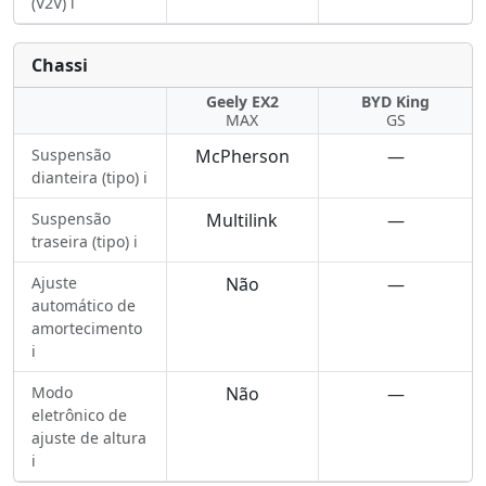
(V2V) ℹ️
Chassi
Geely EX2
BYD King
MAX
GS
Suspensão
McPherson
—
dianteira (tipo) ℹ️
Suspensão
Multilink
—
traseira (tipo) ℹ️
Ajuste
Não
—
automático de
amortecimento
ℹ️
Modo
Não
—
eletrônico de
ajuste de altura
ℹ️