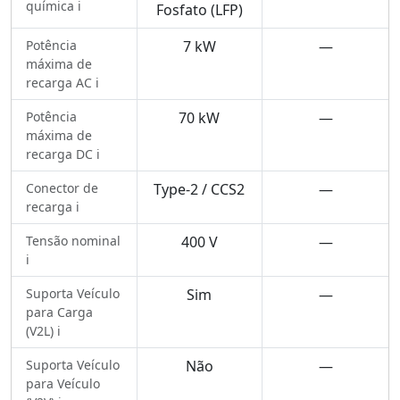
química ℹ️
Fosfato (LFP)
Potência
7 kW
—
máxima de
recarga AC ℹ️
Potência
70 kW
—
máxima de
recarga DC ℹ️
Conector de
Type-2 / CCS2
—
recarga ℹ️
Tensão nominal
400 V
—
ℹ️
Suporta Veículo
Sim
—
para Carga
(V2L) ℹ️
Suporta Veículo
Não
—
para Veículo