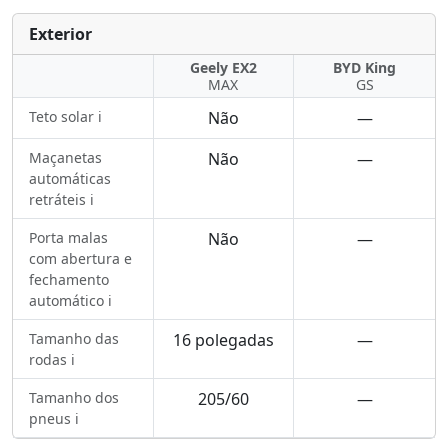
Exterior
Geely EX2
BYD King
MAX
GS
Teto solar ℹ️
Não
—
Maçanetas
Não
—
automáticas
retráteis ℹ️
Porta malas
Não
—
com abertura e
fechamento
automático ℹ️
Tamanho das
16 polegadas
—
rodas ℹ️
Tamanho dos
205/60
—
pneus ℹ️