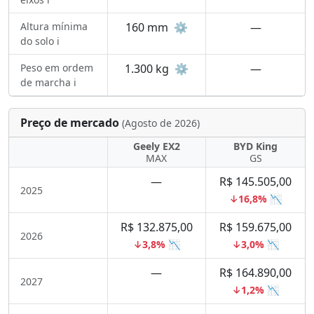
Altura mínima
160 mm
⚙️
—
do solo ℹ️
Peso em ordem
1.300 kg
⚙️
—
de marcha ℹ️
Preço de mercado
(Agosto de 2026)
Geely EX2
BYD King
MAX
GS
—
R$ 145.505,00
2025
↓16,8% 📉
R$ 132.875,00
R$ 159.675,00
2026
↓3,8% 📉
↓3,0% 📉
—
R$ 164.890,00
2027
↓1,2% 📉