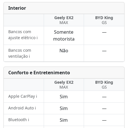
Interior
Geely EX2
BYD King
MAX
GS
Bancos com
Somente
—
ajuste elétrico ℹ️
motorista
Bancos com
Não
—
ventilação ℹ️
Conforto e Entretenimento
Geely EX2
BYD King
MAX
GS
Apple CarPlay ℹ️
Sim
—
Android Auto ℹ️
Sim
—
Bluetooth ℹ️
Sim
—