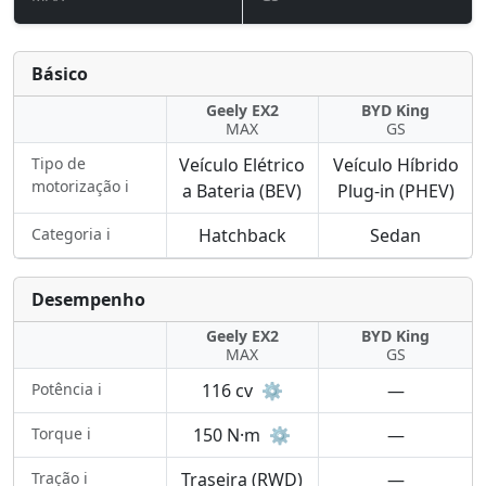
Básico
Geely EX2
BYD King
MAX
GS
Tipo de
Veículo Elétrico
Veículo Híbrido
motorização ℹ️
a Bateria (BEV)
Plug-in (PHEV)
Categoria ℹ️
Hatchback
Sedan
Desempenho
Geely EX2
BYD King
MAX
GS
Potência ℹ️
116 cv
⚙️
—
Torque ℹ️
150 N·m
⚙️
—
Tração ℹ️
Traseira (RWD)
—