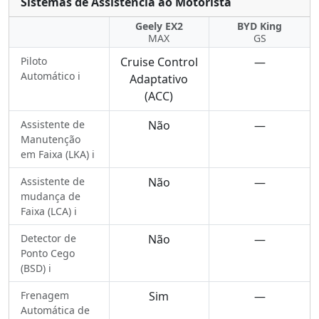
Sistemas de Assistência ao Motorista
Geely EX2
BYD King
MAX
GS
Piloto
Cruise Control
—
Automático ℹ️
Adaptativo
(ACC)
Assistente de
Não
—
Manutenção
em Faixa (LKA) ℹ️
Assistente de
Não
—
mudança de
Faixa (LCA) ℹ️
Detector de
Não
—
Ponto Cego
(BSD) ℹ️
Frenagem
Sim
—
Automática de