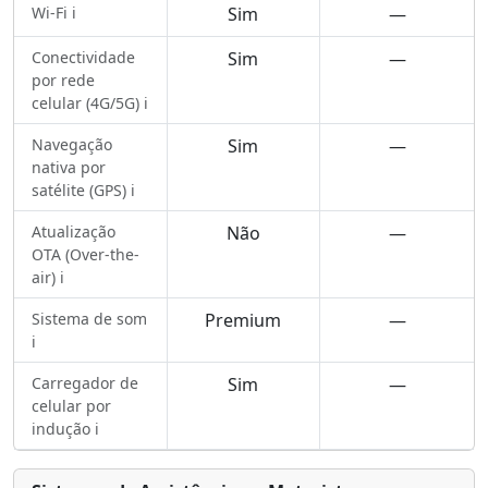
Wi-Fi ℹ️
Sim
—
Conectividade
Sim
—
por rede
celular (4G/5G) ℹ️
Navegação
Sim
—
nativa por
satélite (GPS) ℹ️
Atualização
Não
—
OTA (Over-the-
air) ℹ️
Sistema de som
Premium
—
ℹ️
Carregador de
Sim
—
celular por
indução ℹ️