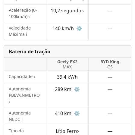
Aceleração (0-
10,2 segundos
—
100km/h) ℹ️
Velocidade
140 km/h
⚙️
—
Máxima ℹ️
Bateria de tração
Geely EX2
BYD King
MAX
GS
Capacidade ℹ️
39,4 kWh
—
Autonomia
289 km
⚙️
—
PBEV/INMETRO
ℹ️
Autonomia
410 km
⚙️
—
NEDC ℹ️
Tipo da
Lítio Ferro
—