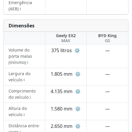
Emergência
(AEB) ℹ️
Dimensões
Geely EX2
BYD King
MAX
GS
Volume do
375 litros
⚙️
—
porta malas
(mínimo) ℹ️
Largura do
1.805 mm
⚙️
—
veículo ℹ️
Comprimento
4.135 mm
⚙️
—
do veículo ℹ️
Altura do
1.580 mm
⚙️
—
veículo ℹ️
Distância entre-
2.650 mm
⚙️
—
eixos ℹ️