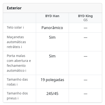
Exterior
BYD Han
BYD King
GS
Teto solar ℹ️
Panorâmico
—
Maçanetas
Sim
—
automáticas
retráteis ℹ️
Porta malas
Sim
—
com abertura e
fechamento
automático ℹ️
Tamanho das
19 polegadas
—
rodas ℹ️
Tamanho dos
245/45
—
pneus ℹ️