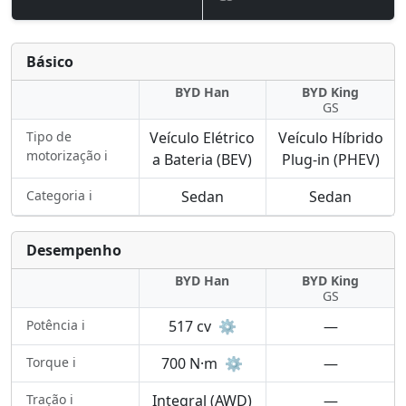
Básico
BYD Han
BYD King
GS
Tipo de
Veículo Elétrico
Veículo Híbrido
motorização ℹ️
a Bateria (BEV)
Plug-in (PHEV)
Categoria ℹ️
Sedan
Sedan
Desempenho
BYD Han
BYD King
GS
Potência ℹ️
517 cv
⚙️
—
Torque ℹ️
700 N·m
⚙️
—
Tração ℹ️
Integral (AWD)
—