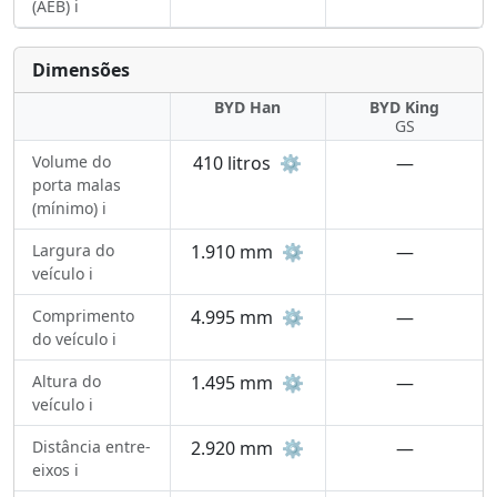
(AEB) ℹ️
Dimensões
BYD Han
BYD King
GS
Volume do
410 litros
⚙️
—
porta malas
(mínimo) ℹ️
Largura do
1.910 mm
⚙️
—
veículo ℹ️
Comprimento
4.995 mm
⚙️
—
do veículo ℹ️
Altura do
1.495 mm
⚙️
—
veículo ℹ️
Distância entre-
2.920 mm
⚙️
—
eixos ℹ️