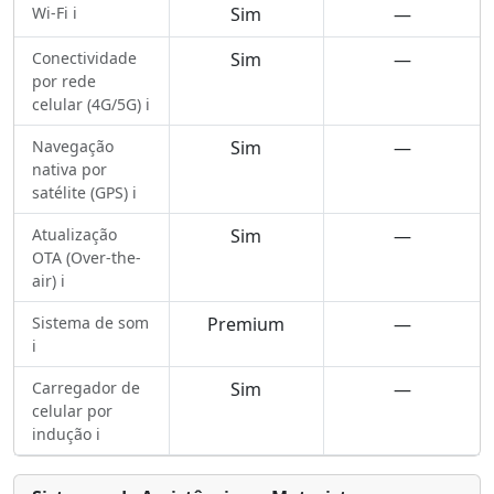
Wi-Fi ℹ️
Sim
—
Conectividade
Sim
—
por rede
celular (4G/5G) ℹ️
Navegação
Sim
—
nativa por
satélite (GPS) ℹ️
Atualização
Sim
—
OTA (Over-the-
air) ℹ️
Sistema de som
Premium
—
ℹ️
Carregador de
Sim
—
celular por
indução ℹ️