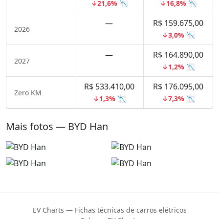
↓21,6% 📉
↓16,8% 📉
—
R$ 159.675,00
2026
↓3,0% 📉
—
R$ 164.890,00
2027
↓1,2% 📉
R$ 533.410,00
R$ 176.095,00
Zero KM
↓1,3% 📉
↓7,3% 📉
Mais fotos — BYD Han
EV Charts — Fichas técnicas de carros elétricos