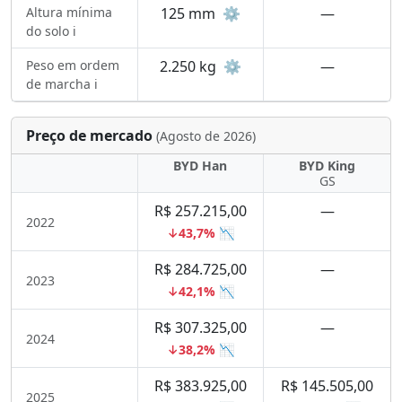
Altura mínima
125 mm
⚙️
—
do solo ℹ️
Peso em ordem
2.250 kg
⚙️
—
de marcha ℹ️
Preço de mercado
(Agosto de 2026)
BYD Han
BYD King
GS
R$ 257.215,00
—
2022
↓43,7% 📉
R$ 284.725,00
—
2023
↓42,1% 📉
R$ 307.325,00
—
2024
↓38,2% 📉
R$ 383.925,00
R$ 145.505,00
2025