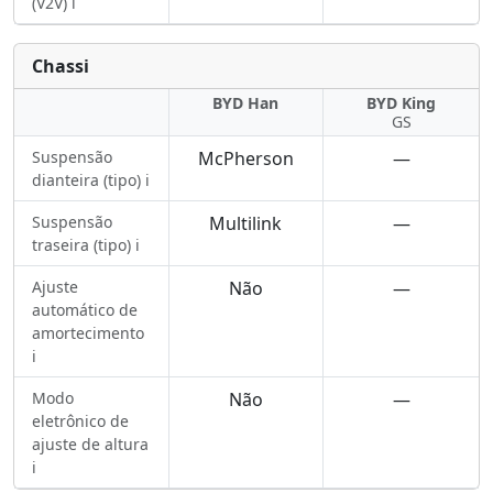
(V2V) ℹ️
Chassi
BYD Han
BYD King
GS
Suspensão
McPherson
—
dianteira (tipo) ℹ️
Suspensão
Multilink
—
traseira (tipo) ℹ️
Ajuste
Não
—
automático de
amortecimento
ℹ️
Modo
Não
—
eletrônico de
ajuste de altura
ℹ️