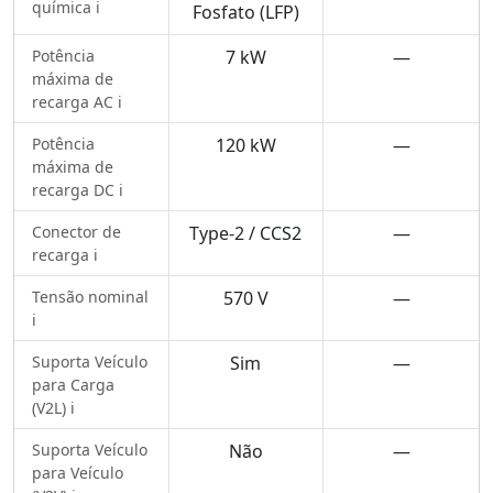
química ℹ️
Fosfato (LFP)
Potência
7 kW
—
máxima de
recarga AC ℹ️
Potência
120 kW
—
máxima de
recarga DC ℹ️
Conector de
Type-2 / CCS2
—
recarga ℹ️
Tensão nominal
570 V
—
ℹ️
Suporta Veículo
Sim
—
para Carga
(V2L) ℹ️
Suporta Veículo
Não
—
para Veículo