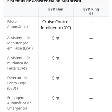
Sistemas de Assistência ao Motorista
BYD Han
BYD King
GS
Piloto
Cruise Control
—
Automático ℹ️
Inteligente (ICC)
Assistente de
Sim
—
Manutenção
em Faixa (LKA) ℹ️
Assistente de
Sim
—
mudança de
Faixa (LCA) ℹ️
Detector de
Sim
—
Ponto Cego
(BSD) ℹ️
Frenagem
Sim
—
Automática de
Emergência