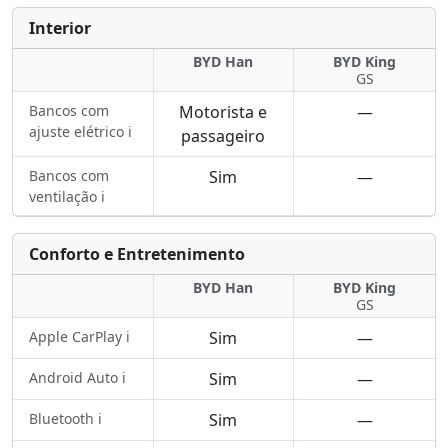
Interior
BYD Han
BYD King
GS
Bancos com
Motorista e
—
ajuste elétrico ℹ️
passageiro
Bancos com
Sim
—
ventilação ℹ️
Conforto e Entretenimento
BYD Han
BYD King
GS
Apple CarPlay ℹ️
Sim
—
Android Auto ℹ️
Sim
—
Bluetooth ℹ️
Sim
—