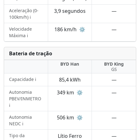
Aceleração (0-
3,9 segundos
—
100km/h) ℹ️
Velocidade
186 km/h
⚙️
—
Máxima ℹ️
Bateria de tração
BYD Han
BYD King
GS
Capacidade ℹ️
85,4 kWh
—
Autonomia
349 km
⚙️
—
PBEV/INMETRO
ℹ️
Autonomia
506 km
⚙️
—
NEDC ℹ️
Tipo da
Lítio Ferro
—