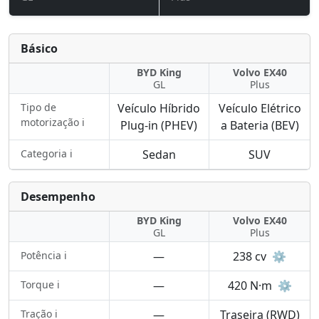
Básico
BYD King
Volvo EX40
GL
Plus
Tipo de
Veículo Híbrido
Veículo Elétrico
motorização ℹ️
Plug-in (PHEV)
a Bateria (BEV)
Categoria ℹ️
Sedan
SUV
Desempenho
BYD King
Volvo EX40
GL
Plus
Potência ℹ️
—
238 cv
⚙️
Torque ℹ️
—
420 N·m
⚙️
Tração ℹ️
—
Traseira (RWD)