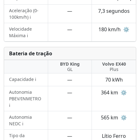
Aceleração (0-
—
7,3 segundos
100km/h) ℹ️
Velocidade
—
180 km/h
⚙️
Máxima ℹ️
Bateria de tração
BYD King
Volvo EX40
GL
Plus
Capacidade ℹ️
—
70 kWh
Autonomia
—
364 km
⚙️
PBEV/INMETRO
ℹ️
Autonomia
—
565 km
⚙️
NEDC ℹ️
Tipo da
—
Lítio Ferro