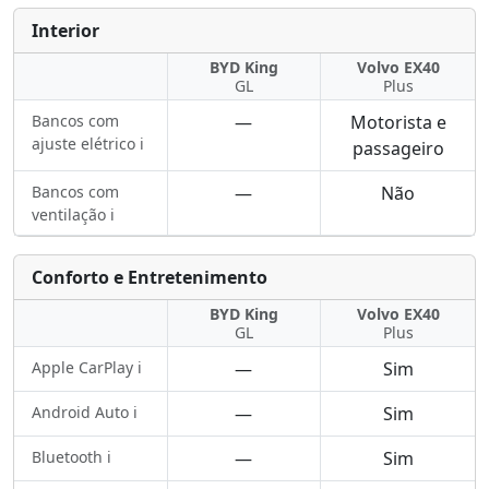
Interior
BYD King
Volvo EX40
GL
Plus
Bancos com
—
Motorista e
ajuste elétrico ℹ️
passageiro
Bancos com
—
Não
ventilação ℹ️
Conforto e Entretenimento
BYD King
Volvo EX40
GL
Plus
Apple CarPlay ℹ️
—
Sim
Android Auto ℹ️
—
Sim
Bluetooth ℹ️
—
Sim