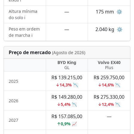
Altura mínima
—
175 mm
⚙️
do solo ℹ️
Peso em ordem
—
2.040 kg
⚙️
de marcha ℹ️
Preço de mercado
(Agosto de 2026)
BYD King
Volvo EX40
GL
Plus
R$ 139.215,00
R$ 259.750,00
2025
↓14,3% 📉
↓14,6% 📉
R$ 149.280,00
R$ 275.330,00
2026
↓5,4% 📉
↓12,4% 📉
R$ 157.085,00
—
2027
↑0,9% 📈