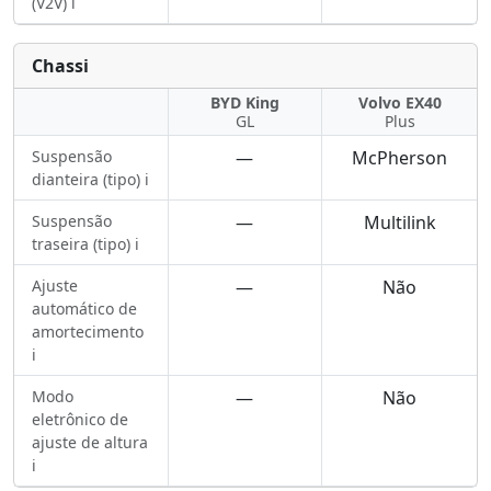
(V2V) ℹ️
Chassi
BYD King
Volvo EX40
GL
Plus
Suspensão
—
McPherson
dianteira (tipo) ℹ️
Suspensão
—
Multilink
traseira (tipo) ℹ️
Ajuste
—
Não
automático de
amortecimento
ℹ️
Modo
—
Não
eletrônico de
ajuste de altura
ℹ️