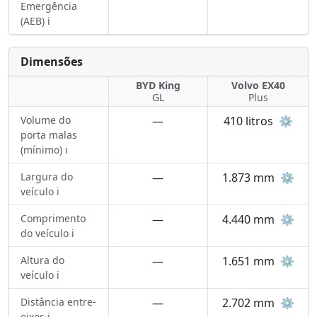
Emergência
(AEB) ℹ️
Dimensões
BYD King
Volvo EX40
GL
Plus
Volume do
—
410 litros
⚙️
porta malas
(mínimo) ℹ️
Largura do
—
1.873 mm
⚙️
veículo ℹ️
Comprimento
—
4.440 mm
⚙️
do veículo ℹ️
Altura do
—
1.651 mm
⚙️
veículo ℹ️
Distância entre-
—
2.702 mm
⚙️
eixos ℹ️