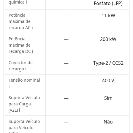
química ℹ️
Fosfato (LFP)
Potência
—
11 kW
máxima de
recarga AC ℹ️
Potência
—
200 kW
máxima de
recarga DC ℹ️
Conector de
—
Type-2 / CCS2
recarga ℹ️
Tensão nominal
—
400 V
ℹ️
Suporta Veículo
—
Sim
para Carga
(V2L) ℹ️
Suporta Veículo
—
Não
para Veículo