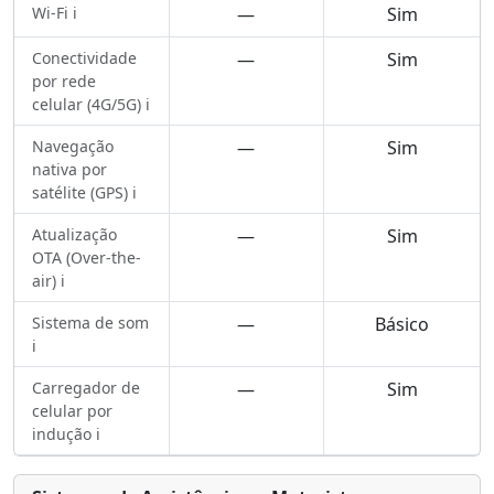
Wi-Fi ℹ️
—
Sim
Conectividade
—
Sim
por rede
celular (4G/5G) ℹ️
Navegação
—
Sim
nativa por
satélite (GPS) ℹ️
Atualização
—
Sim
OTA (Over-the-
air) ℹ️
Sistema de som
—
Básico
ℹ️
Carregador de
—
Sim
celular por
indução ℹ️