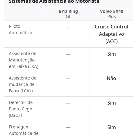
Sistemas de Assistência ao Motorista
BYD King
Volvo EX40
GL
Plus
Piloto
—
Cruise Control
Automático ℹ️
Adaptativo
(ACC)
Assistente de
—
Sim
Manutenção
em Faixa (LKA) ℹ️
Assistente de
—
Não
mudança de
Faixa (LCA) ℹ️
Detector de
—
Sim
Ponto Cego
(BSD) ℹ️
Frenagem
—
Sim
Automática de