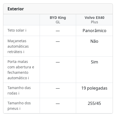
Exterior
BYD King
Volvo EX40
GL
Plus
Teto solar ℹ️
—
Panorâmico
Maçanetas
—
Não
automáticas
retráteis ℹ️
Porta malas
—
Sim
com abertura e
fechamento
automático ℹ️
Tamanho das
—
19 polegadas
rodas ℹ️
Tamanho dos
—
255/45
pneus ℹ️