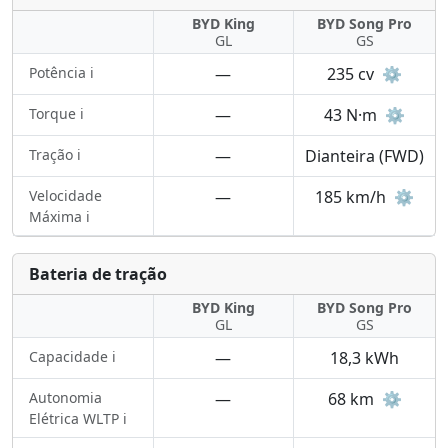
BYD King
BYD Song Pro
GL
GS
Potência ℹ️
—
235 cv
⚙️
Torque ℹ️
—
43 N·m
⚙️
Tração ℹ️
—
Dianteira (FWD)
Velocidade
—
185 km/h
⚙️
Máxima ℹ️
Bateria de tração
BYD King
BYD Song Pro
GL
GS
Capacidade ℹ️
—
18,3 kWh
Autonomia
—
68 km
⚙️
Elétrica WLTP ℹ️