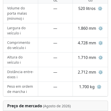
GL
GS
Volume do
—
520 litros
⚙️
porta malas
(mínimo) ℹ️
Largura do
—
1.860 mm
⚙️
veículo ℹ️
Comprimento
—
4.728 mm
⚙️
do veículo ℹ️
Altura do
—
1.710 mm
⚙️
veículo ℹ️
Distância entre-
—
2.712 mm
⚙️
eixos ℹ️
Peso em ordem
—
1.700 kg
⚙️
de marcha ℹ️
Preço de mercado
(Agosto de 2026)