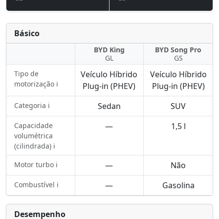
Básico
BYD King
BYD Song Pro
GL
GS
Tipo de
Veículo Híbrido
Veículo Híbrido
motorização ℹ️
Plug-in (PHEV)
Plug-in (PHEV)
Categoria ℹ️
Sedan
SUV
Capacidade
—
1,5 l
volumétrica
(cilindrada) ℹ️
Motor turbo ℹ️
—
Não
Combustível ℹ️
—
Gasolina
Desempenho