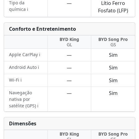
Tipo da
—
Lítio Ferro
química ℹ️
Fosfato (LFP)
Conforto e Entretenimento
BYD King
BYD Song Pro
GL
GS
Apple CarPlay ℹ️
—
Sim
Android Auto ℹ️
—
Sim
Wi-Fi ℹ️
—
Sim
Navegação
—
Sim
nativa por
satélite (GPS) ℹ️
Dimensões
BYD King
BYD Song Pro