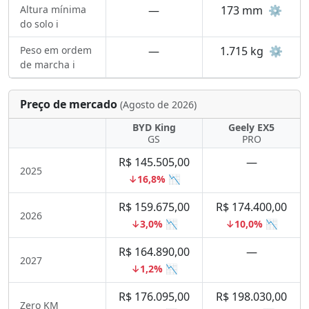
Altura mínima
—
173 mm
⚙️
do solo ℹ️
Peso em ordem
—
1.715 kg
⚙️
de marcha ℹ️
Preço de mercado
(Agosto de 2026)
BYD King
Geely EX5
GS
PRO
R$ 145.505,00
—
2025
↓16,8% 📉
R$ 159.675,00
R$ 174.400,00
2026
↓3,0% 📉
↓10,0% 📉
R$ 164.890,00
—
2027
↓1,2% 📉
R$ 176.095,00
R$ 198.030,00
Zero KM