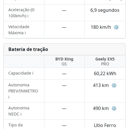
Aceleração (0-
—
6,9 segundos
100km/h) ℹ️
Velocidade
—
180 km/h
⚙️
Máxima ℹ️
Bateria de tração
BYD King
Geely EX5
GS
PRO
Capacidade ℹ️
—
60,22 kWh
Autonomia
—
413 km
⚙️
PBEV/INMETRO
ℹ️
Autonomia
—
490 km
⚙️
NEDC ℹ️
Tipo da
—
Lítio Ferro