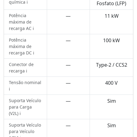
química ℹ️
Fosfato (LFP)
Potência
—
11 kW
máxima de
recarga AC ℹ️
Potência
—
100 kW
máxima de
recarga DC ℹ️
Conector de
—
Type-2 / CCS2
recarga ℹ️
Tensão nominal
—
400 V
ℹ️
Suporta Veículo
—
Sim
para Carga
(V2L) ℹ️
Suporta Veículo
—
Sim
para Veículo