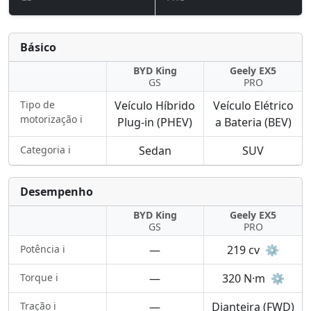
Básico
BYD King
Geely EX5
GS
PRO
Tipo de
Veículo Híbrido
Veículo Elétrico
motorização ℹ️
Plug-in (PHEV)
a Bateria (BEV)
Categoria ℹ️
Sedan
SUV
Desempenho
BYD King
Geely EX5
GS
PRO
Potência ℹ️
—
219 cv
⚙️
Torque ℹ️
—
320 N·m
⚙️
Tração ℹ️
—
Dianteira (FWD)