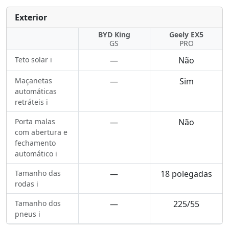
Exterior
BYD King
Geely EX5
GS
PRO
Teto solar ℹ️
—
Não
Maçanetas
—
Sim
automáticas
retráteis ℹ️
Porta malas
—
Não
com abertura e
fechamento
automático ℹ️
Tamanho das
—
18 polegadas
rodas ℹ️
Tamanho dos
—
225/55
pneus ℹ️