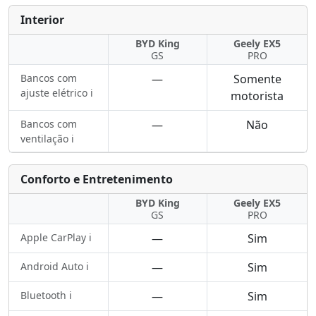
Interior
BYD King
Geely EX5
GS
PRO
Bancos com
—
Somente
ajuste elétrico ℹ️
motorista
Bancos com
—
Não
ventilação ℹ️
Conforto e Entretenimento
BYD King
Geely EX5
GS
PRO
Apple CarPlay ℹ️
—
Sim
Android Auto ℹ️
—
Sim
Bluetooth ℹ️
—
Sim