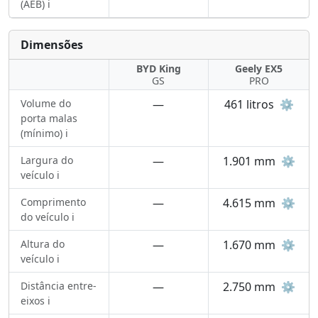
(AEB) ℹ️
Dimensões
BYD King
Geely EX5
GS
PRO
Volume do
—
461 litros
⚙️
porta malas
(mínimo) ℹ️
Largura do
—
1.901 mm
⚙️
veículo ℹ️
Comprimento
—
4.615 mm
⚙️
do veículo ℹ️
Altura do
—
1.670 mm
⚙️
veículo ℹ️
Distância entre-
—
2.750 mm
⚙️
eixos ℹ️