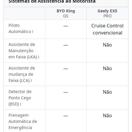
Sistemas de Assistência ao Motorista
BYD King
Geely EX5
GS
PRO
Piloto
—
Cruise Control
Automático ℹ️
convencional
Assistente de
—
Não
Manutenção
em Faixa (LKA) ℹ️
Assistente de
—
Não
mudança de
Faixa (LCA) ℹ️
Detector de
—
Não
Ponto Cego
(BSD) ℹ️
Frenagem
—
Não
Automática de
Emergência