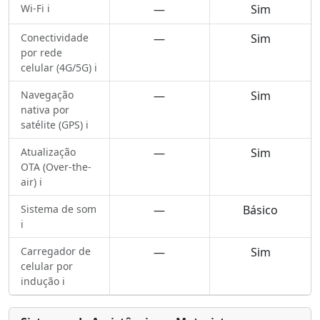
Wi-Fi ℹ️
—
Sim
Conectividade
—
Sim
por rede
celular (4G/5G) ℹ️
Navegação
—
Sim
nativa por
satélite (GPS) ℹ️
Atualização
—
Sim
OTA (Over-the-
air) ℹ️
Sistema de som
—
Básico
ℹ️
Carregador de
—
Sim
celular por
indução ℹ️