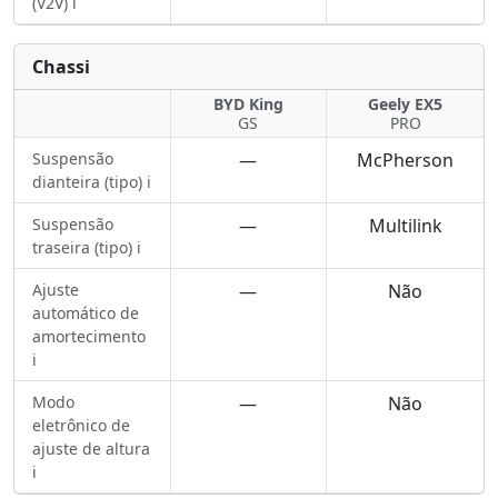
(V2V) ℹ️
Chassi
BYD King
Geely EX5
GS
PRO
Suspensão
—
McPherson
dianteira (tipo) ℹ️
Suspensão
—
Multilink
traseira (tipo) ℹ️
Ajuste
—
Não
automático de
amortecimento
ℹ️
Modo
—
Não
eletrônico de
ajuste de altura
ℹ️