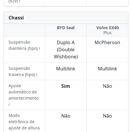
(V2V) ℹ️
Chassi
BYD Seal
Volvo EX40
Plus
Suspensão
Duplo A
McPherson
dianteira (tipo) ℹ️
(Double
Wishbone)
Suspensão
Multilink
Multilink
traseira (tipo) ℹ️
Ajuste
Sim
Não
automático de
amortecimento
ℹ️
Modo
Não
Não
eletrônico de
ajuste de altura