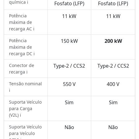
química ℹ️
Fosfato (LFP)
Fosfato (LFP)
Potência
11 kW
11 kW
máxima de
recarga AC ℹ️
Potência
150 kW
200 kW
máxima de
recarga DC ℹ️
Conector de
Type-2 / CCS2
Type-2 / CCS2
recarga ℹ️
Tensão nominal
550 V
400 V
ℹ️
Suporta Veículo
Sim
Sim
para Carga
(V2L) ℹ️
Suporta Veículo
Não
Não
para Veículo