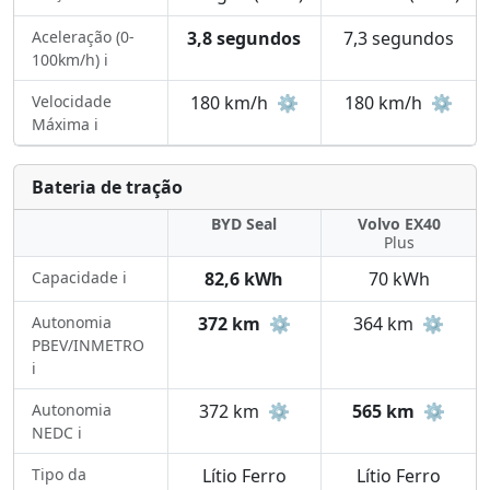
Aceleração (0-
3,8 segundos
7,3 segundos
100km/h) ℹ️
Velocidade
180 km/h
⚙️
180 km/h
⚙️
Máxima ℹ️
Bateria de tração
BYD Seal
Volvo EX40
Plus
Capacidade ℹ️
82,6 kWh
70 kWh
Autonomia
372 km
⚙️
364 km
⚙️
PBEV/INMETRO
ℹ️
Autonomia
372 km
⚙️
565 km
⚙️
NEDC ℹ️
Tipo da
Lítio Ferro
Lítio Ferro