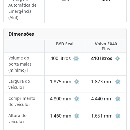
Automática de
Emergência
(AEB) ℹ️
Dimensões
BYD Seal
Volvo EX40
Plus
Volume do
400 litros
⚙️
410 litros
⚙️
porta malas
(mínimo) ℹ️
Largura do
1.875 mm
⚙️
1.873 mm
⚙️
veículo ℹ️
Comprimento
4.800 mm
⚙️
4.440 mm
⚙️
do veículo ℹ️
Altura do
1.460 mm
⚙️
1.651 mm
⚙️
veículo ℹ️