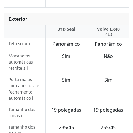
ℹ️
Exterior
BYD Seal
Volvo EX40
Plus
Teto solar ℹ️
Panorâmico
Panorâmico
Maçanetas
Sim
Não
automáticas
retráteis ℹ️
Porta malas
Sim
Sim
com abertura e
fechamento
automático ℹ️
Tamanho das
19 polegadas
19 polegadas
rodas ℹ️
Tamanho dos
235/45
255/45