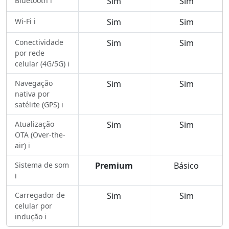
Bluetooth ℹ️
Sim
Sim
Wi-Fi ℹ️
Sim
Sim
Conectividade
Sim
Sim
por rede
celular (4G/5G) ℹ️
Navegação
Sim
Sim
nativa por
satélite (GPS) ℹ️
Atualização
Sim
Sim
OTA (Over-the-
air) ℹ️
Sistema de som
Premium
Básico
ℹ️
Carregador de
Sim
Sim
celular por
indução ℹ️