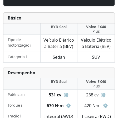
Básico
BYD Seal
Volvo EX40
Plus
Tipo de
Veículo Elétrico
Veículo Elétrico
motorização ℹ️
a Bateria (BEV)
a Bateria (BEV)
Categoria ℹ️
Sedan
SUV
Desempenho
BYD Seal
Volvo EX40
Plus
Potência ℹ️
531 cv
⚙️
238 cv
⚙️
Torque ℹ️
670 N·m
⚙️
420 N·m
⚙️
Tração ℹ️
Integral (AWD)
Traseira (RWD)