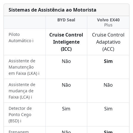
Sistemas de Assistência ao Motorista
BYD Seal
Volvo EX40
Plus
Piloto
Cruise Control
Cruise Control
Automático ℹ️
Inteligente
Adaptativo
(ICC)
(ACC)
Assistente de
Não
Sim
Manutenção
em Faixa (LKA) ℹ️
Assistente de
Não
Não
mudança de
Faixa (LCA) ℹ️
Detector de
Sim
Sim
Ponto Cego
(BSD) ℹ️
Frenagem
Não
Sim