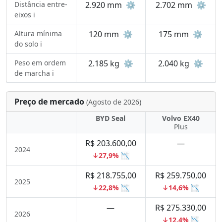
Distância entre-
2.920 mm
⚙️
2.702 mm
⚙️
eixos ℹ️
Altura mínima
120 mm
⚙️
175 mm
⚙️
do solo ℹ️
Peso em ordem
2.185 kg
⚙️
2.040 kg
⚙️
de marcha ℹ️
Preço de mercado
(Agosto de 2026)
BYD Seal
Volvo EX40
Plus
R$ 203.600,00
—
2024
↓27,9% 📉
R$ 218.755,00
R$ 259.750,00
2025
↓22,8% 📉
↓14,6% 📉
—
R$ 275.330,00
2026
↓12,4% 📉