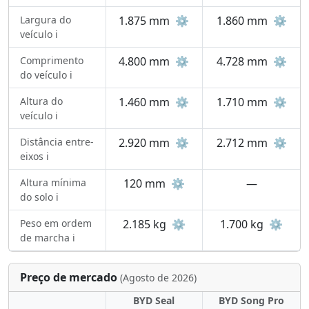
Largura do
1.875 mm
⚙️
1.860 mm
⚙️
veículo ℹ️
Comprimento
4.800 mm
⚙️
4.728 mm
⚙️
do veículo ℹ️
Altura do
1.460 mm
⚙️
1.710 mm
⚙️
veículo ℹ️
Distância entre-
2.920 mm
⚙️
2.712 mm
⚙️
eixos ℹ️
Altura mínima
120 mm
⚙️
—
do solo ℹ️
Peso em ordem
2.185 kg
⚙️
1.700 kg
⚙️
de marcha ℹ️
Preço de mercado
(Agosto de 2026)
BYD Seal
BYD Song Pro