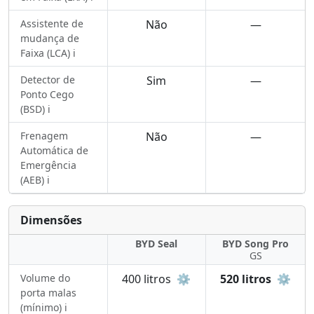
Assistente de
Não
—
mudança de
Faixa (LCA) ℹ️
Detector de
Sim
—
Ponto Cego
(BSD) ℹ️
Frenagem
Não
—
Automática de
Emergência
(AEB) ℹ️
Dimensões
BYD Seal
BYD Song Pro
GS
Volume do
400 litros
⚙️
520 litros
⚙️
porta malas
(mínimo) ℹ️