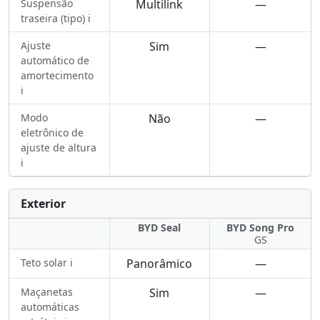
Suspensão
Multilink
—
traseira (tipo) ℹ️
Ajuste
Sim
—
automático de
amortecimento
ℹ️
Modo
Não
—
eletrônico de
ajuste de altura
ℹ️
Exterior
BYD Seal
BYD Song Pro
GS
Teto solar ℹ️
Panorâmico
—
Maçanetas
Sim
—
automáticas