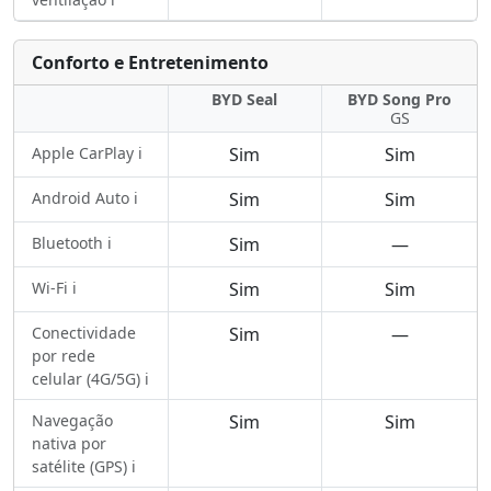
Conforto e Entretenimento
BYD Seal
BYD Song Pro
GS
Apple CarPlay ℹ️
Sim
Sim
Android Auto ℹ️
Sim
Sim
Bluetooth ℹ️
Sim
—
Wi-Fi ℹ️
Sim
Sim
Conectividade
Sim
—
por rede
celular (4G/5G) ℹ️
Navegação
Sim
Sim
nativa por
satélite (GPS) ℹ️