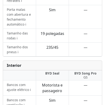
retráteis ℹ️
Porta malas
Sim
—
com abertura e
fechamento
automático ℹ️
Tamanho das
19 polegadas
—
rodas ℹ️
Tamanho dos
235/45
—
pneus ℹ️
Interior
BYD Seal
BYD Song Pro
GS
Bancos com
Motorista e
—
ajuste elétrico ℹ️
passageiro
Bancos com
Sim
—
ventilação ℹ️