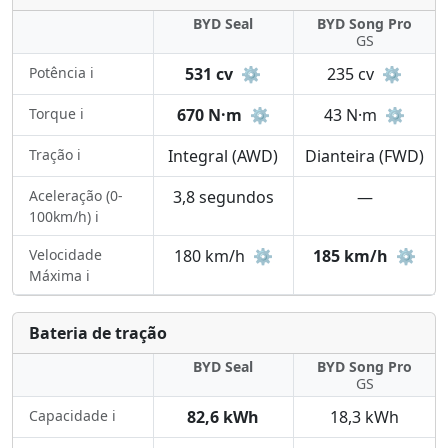
BYD Seal
BYD Song Pro
GS
Potência ℹ️
531 cv
⚙️
235 cv
⚙️
Torque ℹ️
670 N·m
⚙️
43 N·m
⚙️
Tração ℹ️
Integral (AWD)
Dianteira (FWD)
Aceleração (0-
3,8 segundos
—
100km/h) ℹ️
Velocidade
180 km/h
⚙️
185 km/h
⚙️
Máxima ℹ️
Bateria de tração
BYD Seal
BYD Song Pro
GS
Capacidade ℹ️
82,6 kWh
18,3 kWh