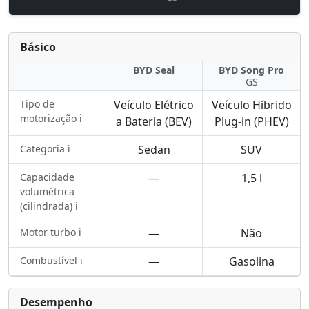
Básico
BYD Seal
BYD Song Pro
GS
Tipo de
Veículo Elétrico
Veículo Híbrido
motorização ℹ️
a Bateria (BEV)
Plug-in (PHEV)
Categoria ℹ️
Sedan
SUV
Capacidade
—
1,5 l
volumétrica
(cilindrada) ℹ️
Motor turbo ℹ️
—
Não
Combustível ℹ️
—
Gasolina
Desempenho