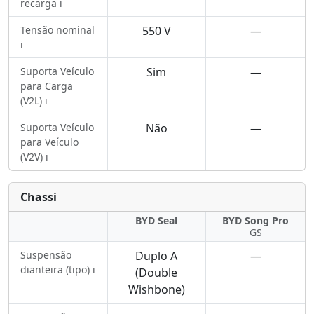
recarga ℹ️
Tensão nominal
550 V
—
ℹ️
Suporta Veículo
Sim
—
para Carga
(V2L) ℹ️
Suporta Veículo
Não
—
para Veículo
(V2V) ℹ️
Chassi
BYD Seal
BYD Song Pro
GS
Suspensão
Duplo A
—
dianteira (tipo) ℹ️
(Double
Wishbone)