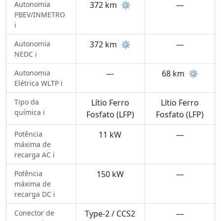
Autonomia
372 km
⚙️
—
PBEV/INMETRO
ℹ️
Autonomia
372 km
⚙️
—
NEDC ℹ️
Autonomia
—
68 km
⚙️
Elétrica WLTP ℹ️
Tipo da
Lítio Ferro
Lítio Ferro
química ℹ️
Fosfato (LFP)
Fosfato (LFP)
Potência
11 kW
—
máxima de
recarga AC ℹ️
Potência
150 kW
—
máxima de
recarga DC ℹ️
Conector de
Type-2 / CCS2
—