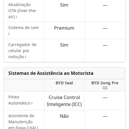
Atualização
Sim
—
OTA (Over-the-
air) ℹ️
Sistema de som
Premium
—
ℹ️
Carregador de
Sim
—
celular por
indução ℹ️
Sistemas de Assistência ao Motorista
BYD Seal
BYD Song Pro
GS
Piloto
Cruise Control
—
Automático ℹ️
Inteligente (ICC)
Assistente de
Não
—
Manutenção
em Faixa (LKA) ℹ️