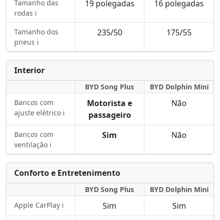
Tamanho das
19 polegadas
16 polegadas
rodas ℹ️
Tamanho dos
235/50
175/55
pneus ℹ️
Interior
BYD Song Plus
BYD Dolphin Mini
Bancos com
Motorista e
Não
ajuste elétrico ℹ️
passageiro
Bancos com
Sim
Não
ventilação ℹ️
Conforto e Entretenimento
BYD Song Plus
BYD Dolphin Mini
Apple CarPlay ℹ️
Sim
Sim