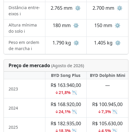
Distância entre-
2.765 mm
⚙️
2.700 mm
⚙️
eixos ℹ️
Altura mínima
180 mm
⚙️
150 mm
⚙️
do solo ℹ️
Peso em ordem
1.790 kg
⚙️
1.405 kg
⚙️
de marcha ℹ️
Preço de mercado
(Agosto de 2026)
BYD Song Plus
BYD Dolphin Mini
R$ 163.940,00
—
2023
↓21,8% 📉
R$ 168.920,00
R$ 100.945,00
2024
↓24,1% 📉
↓7,3% 📉
R$ 182.935,00
R$ 105.630,00
2025
↓18,3% 📉
↓4,5% 📉