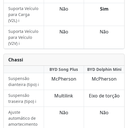
Suporta Veículo
Não
Sim
para Carga
(V2L) ℹ️
Suporta Veículo
Não
Não
para Veículo
(V2V) ℹ️
Chassi
BYD Song Plus
BYD Dolphin Mini
Suspensão
McPherson
McPherson
dianteira (tipo) ℹ️
Suspensão
Multilink
Eixo de torção
traseira (tipo) ℹ️
Ajuste
Não
Não
automático de
amortecimento