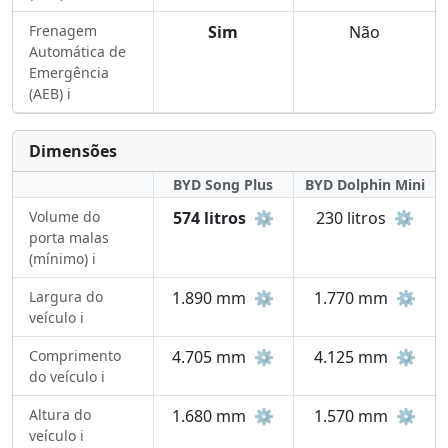
Frenagem
Sim
Não
Automática de
Emergência
(AEB) ℹ️
Dimensões
BYD Song Plus
BYD Dolphin Mini
Volume do
574 litros
⚙️
230 litros
⚙️
porta malas
(mínimo) ℹ️
Largura do
1.890 mm
⚙️
1.770 mm
⚙️
veículo ℹ️
Comprimento
4.705 mm
⚙️
4.125 mm
⚙️
do veículo ℹ️
Altura do
1.680 mm
⚙️
1.570 mm
⚙️
veículo ℹ️