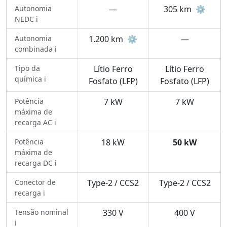
Autonomia
—
305 km
⚙️
NEDC ℹ️
Autonomia
1.200 km
⚙️
—
combinada ℹ️
Tipo da
Lítio Ferro
Lítio Ferro
química ℹ️
Fosfato (LFP)
Fosfato (LFP)
Potência
7 kW
7 kW
máxima de
recarga AC ℹ️
Potência
18 kW
50 kW
máxima de
recarga DC ℹ️
Conector de
Type-2 / CCS2
Type-2 / CCS2
recarga ℹ️
Tensão nominal
330 V
400 V
ℹ️