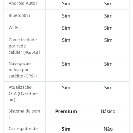
Android Auto ℹ️
Sim
Sim
Bluetooth ℹ️
Sim
Sim
Wi-Fi ℹ️
Sim
Sim
Conectividade
Sim
Sim
por rede
celular (4G/5G) ℹ️
Navegação
Sim
Sim
nativa por
satélite (GPS) ℹ️
Atualização
Sim
Sim
OTA (Over-the-
air) ℹ️
Sistema de som
Premium
Básico
ℹ️
Carregador de
Sim
Não