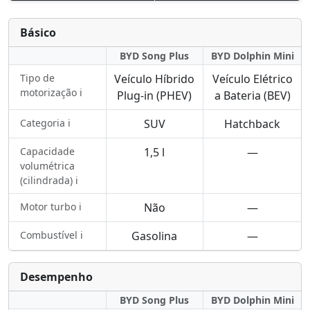
Básico
BYD Song Plus
BYD Dolphin Mini
Tipo de
Veículo Híbrido
Veículo Elétrico
motorização ℹ️
Plug-in (PHEV)
a Bateria (BEV)
Categoria ℹ️
SUV
Hatchback
Capacidade
1,5 l
—
volumétrica
(cilindrada) ℹ️
Motor turbo ℹ️
Não
—
Combustível ℹ️
Gasolina
—
Desempenho
BYD Song Plus
BYD Dolphin Mini