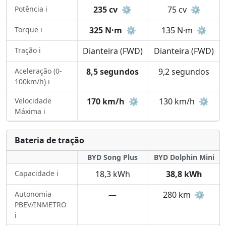
Potência ℹ️
235 cv
⚙️
75 cv
⚙️
Torque ℹ️
325 N·m
⚙️
135 N·m
⚙️
Tração ℹ️
Dianteira (FWD)
Dianteira (FWD)
Aceleração (0-
8,5 segundos
9,2 segundos
100km/h) ℹ️
Velocidade
170 km/h
⚙️
130 km/h
⚙️
Máxima ℹ️
Bateria de tração
BYD Song Plus
BYD Dolphin Mini
Capacidade ℹ️
18,3 kWh
38,8 kWh
Autonomia
—
280 km
⚙️
PBEV/INMETRO
ℹ️