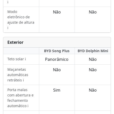
ℹ️
Modo
Não
Não
eletrônico de
ajuste de altura
ℹ️
Exterior
BYD Song Plus
BYD Dolphin Mini
Teto solar ℹ️
Panorâmico
Não
Maçanetas
Não
Não
automáticas
retráteis ℹ️
Porta malas
Sim
Não
com abertura e
fechamento
automático ℹ️