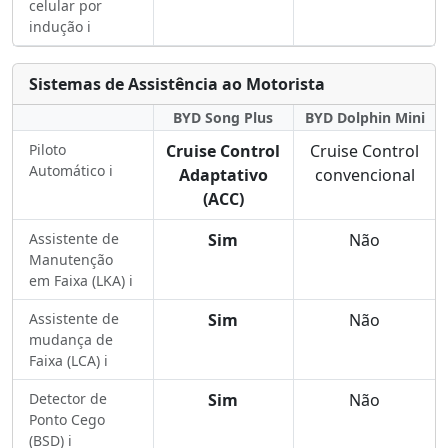
celular por
indução ℹ️
Sistemas de Assistência ao Motorista
BYD Song Plus
BYD Dolphin Mini
Piloto
Cruise Control
Cruise Control
Automático ℹ️
Adaptativo
convencional
(ACC)
Assistente de
Sim
Não
Manutenção
em Faixa (LKA) ℹ️
Assistente de
Sim
Não
mudança de
Faixa (LCA) ℹ️
Detector de
Sim
Não
Ponto Cego
(BSD) ℹ️