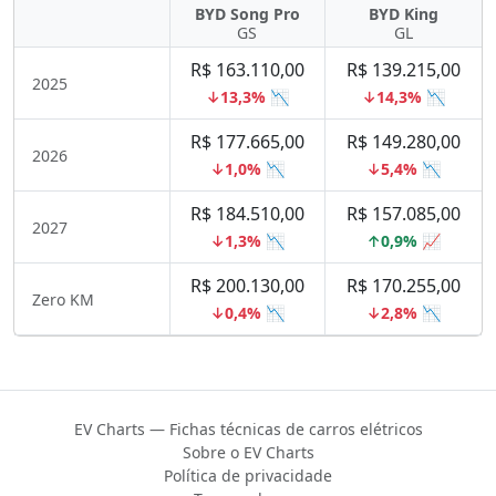
BYD Song Pro
BYD King
GS
GL
R$ 163.110,00
R$ 139.215,00
2025
↓13,3% 📉
↓14,3% 📉
R$ 177.665,00
R$ 149.280,00
2026
↓1,0% 📉
↓5,4% 📉
R$ 184.510,00
R$ 157.085,00
2027
↓1,3% 📉
↑0,9% 📈
R$ 200.130,00
R$ 170.255,00
Zero KM
↓0,4% 📉
↓2,8% 📉
EV Charts — Fichas técnicas de carros elétricos
Sobre o EV Charts
Política de privacidade