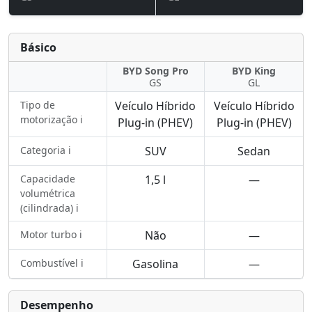
Básico
BYD Song Pro
BYD King
GS
GL
Tipo de
Veículo Híbrido
Veículo Híbrido
motorização ℹ️
Plug-in (PHEV)
Plug-in (PHEV)
Categoria ℹ️
SUV
Sedan
Capacidade
1,5 l
—
volumétrica
(cilindrada) ℹ️
Motor turbo ℹ️
Não
—
Combustível ℹ️
Gasolina
—
Desempenho