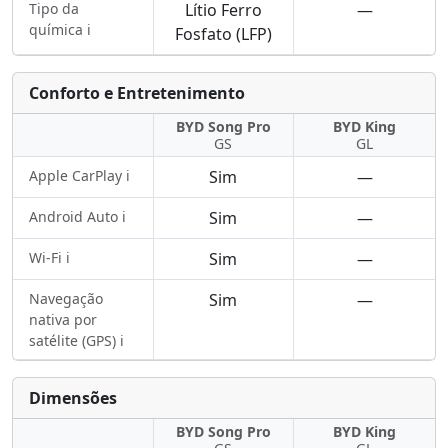
Tipo da
Lítio Ferro
—
química ℹ️
Fosfato (LFP)
Conforto e Entretenimento
BYD Song Pro
BYD King
GS
GL
Apple CarPlay ℹ️
Sim
—
Android Auto ℹ️
Sim
—
Wi-Fi ℹ️
Sim
—
Navegação
Sim
—
nativa por
satélite (GPS) ℹ️
Dimensões
BYD Song Pro
BYD King