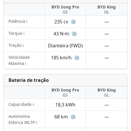
BYD Song Pro
BYD King
GS
GL
Potência ℹ️
235 cv
⚙️
—
Torque ℹ️
43 N·m
⚙️
—
Tração ℹ️
Dianteira (FWD)
—
Velocidade
185 km/h
⚙️
—
Máxima ℹ️
Bateria de tração
BYD Song Pro
BYD King
GS
GL
Capacidade ℹ️
18,3 kWh
—
Autonomia
68 km
⚙️
—
Elétrica WLTP ℹ️