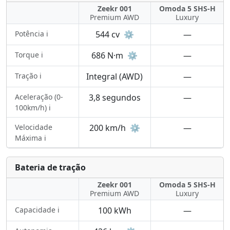
Zeekr 001
Omoda 5 SHS-H
Premium AWD
Luxury
Potência ℹ️
544 cv
⚙️
—
Torque ℹ️
686 N·m
⚙️
—
Tração ℹ️
Integral (AWD)
—
Aceleração (0-
3,8 segundos
—
100km/h) ℹ️
Velocidade
200 km/h
⚙️
—
Máxima ℹ️
Bateria de tração
Zeekr 001
Omoda 5 SHS-H
Premium AWD
Luxury
Capacidade ℹ️
100 kWh
—