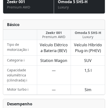
Zeekr 001
Omoda 5 SHS-H
Premium AWD
Luxury
Básico
Zeekr 001
Omoda 5 SHS-H
Premium AWD
Luxury
Tipo de
Veículo Elétrico
Veículo Híbrido
motorização ℹ️
a Bateria (BEV)
Plug-in (PHEV)
Categoria ℹ️
Station Wagon
SUV
Capacidade
—
1,5 l
volumétrica
(cilindrada) ℹ️
Motor turbo ℹ️
—
Sim
Desempenho