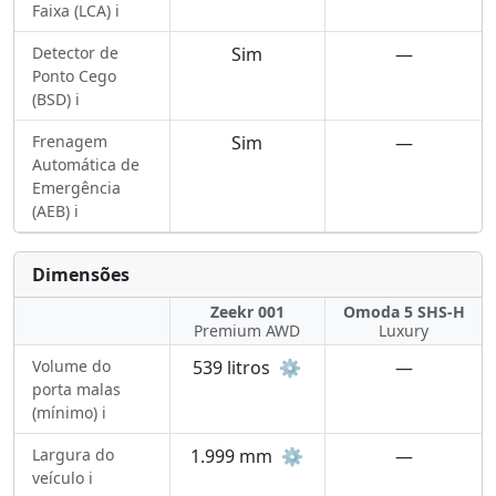
Faixa (LCA) ℹ️
Detector de
Sim
—
Ponto Cego
(BSD) ℹ️
Frenagem
Sim
—
Automática de
Emergência
(AEB) ℹ️
Dimensões
Zeekr 001
Omoda 5 SHS-H
Premium AWD
Luxury
Volume do
539 litros
⚙️
—
porta malas
(mínimo) ℹ️
Largura do
1.999 mm
⚙️
—
veículo ℹ️