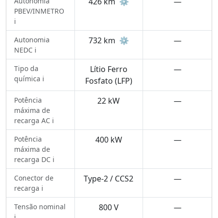
Autonomia
426 km
⚙️
—
PBEV/INMETRO
ℹ️
Autonomia
732 km
⚙️
—
NEDC ℹ️
Tipo da
Lítio Ferro
—
química ℹ️
Fosfato (LFP)
Potência
22 kW
—
máxima de
recarga AC ℹ️
Potência
400 kW
—
máxima de
recarga DC ℹ️
Conector de
Type-2 / CCS2
—
recarga ℹ️
Tensão nominal
800 V
—
ℹ️