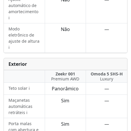
automático de
amortecimento
ℹ️
Modo
Não
—
eletrônico de
ajuste de altura
ℹ️
Exterior
Zeekr 001
Omoda 5 SHS-H
Premium AWD
Luxury
Teto solar ℹ️
Panorâmico
—
Maçanetas
Sim
—
automáticas
retráteis ℹ️
Porta malas
Sim
—
com abertura e