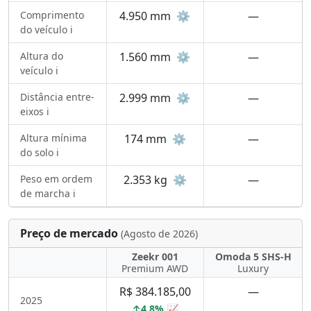
Comprimento
4.950 mm
⚙️
—
do veículo ℹ️
Altura do
1.560 mm
⚙️
—
veículo ℹ️
Distância entre-
2.999 mm
⚙️
—
eixos ℹ️
Altura mínima
174 mm
⚙️
—
do solo ℹ️
Peso em ordem
2.353 kg
⚙️
—
de marcha ℹ️
Preço de mercado
(Agosto de 2026)
Zeekr 001
Omoda 5 SHS-H
Premium AWD
Luxury
R$ 384.185,00
—
2025
↑4,8% 📈