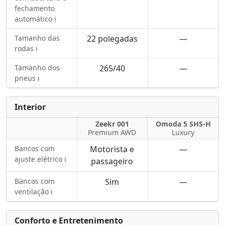
fechamento
automático ℹ️
Tamanho das
22 polegadas
—
rodas ℹ️
Tamanho dos
265/40
—
pneus ℹ️
Interior
Zeekr 001
Omoda 5 SHS-H
Premium AWD
Luxury
Bancos com
Motorista e
—
ajuste elétrico ℹ️
passageiro
Bancos com
Sim
—
ventilação ℹ️
Conforto e Entretenimento