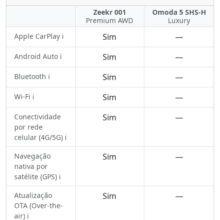
Zeekr 001
Omoda 5 SHS-H
Premium AWD
Luxury
Apple CarPlay ℹ️
Sim
—
Android Auto ℹ️
Sim
—
Bluetooth ℹ️
Sim
—
Wi-Fi ℹ️
Sim
—
Conectividade
Sim
—
por rede
celular (4G/5G) ℹ️
Navegação
Sim
—
nativa por
satélite (GPS) ℹ️
Atualização
Sim
—
OTA (Over-the-
air) ℹ️