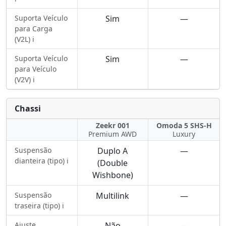
Suporta Veículo
Sim
—
para Carga
(V2L) ℹ️
Suporta Veículo
Sim
—
para Veículo
(V2V) ℹ️
Chassi
Zeekr 001
Omoda 5 SHS-H
Premium AWD
Luxury
Suspensão
Duplo A
—
dianteira (tipo) ℹ️
(Double
Wishbone)
Suspensão
Multilink
—
traseira (tipo) ℹ️
Ajuste
Não
—