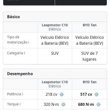
Básico
Leapmotor C10
BYD Tan
Elétrico
Tipo de
Veículo Elétrico
Veículo Elétrico
motorização ℹ️
a Bateria (BEV)
a Bateria (BEV)
Categoria ℹ️
SUV
SUV de 7
lugares
Desempenho
Leapmotor C10
BYD Tan
Elétrico
Potência ℹ️
218 cv
⚙️
517 cv
⚙️
Torque ℹ️
320 N·m
⚙️
680 N·m
⚙️