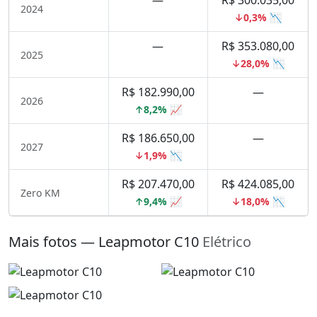
—
R$ 300.035,00
2024
↓0,3% 📉
—
R$ 353.080,00
2025
↓28,0% 📉
R$ 182.990,00
—
2026
↑8,2% 📈
R$ 186.650,00
—
2027
↓1,9% 📉
R$ 207.470,00
R$ 424.085,00
Zero KM
↑9,4% 📈
↓18,0% 📉
Mais fotos — Leapmotor C10
Elétrico