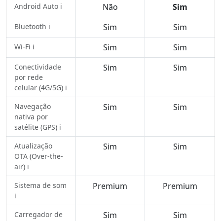
Android Auto ℹ️
Não
Sim
Bluetooth ℹ️
Sim
Sim
Wi-Fi ℹ️
Sim
Sim
Conectividade
Sim
Sim
por rede
celular (4G/5G) ℹ️
Navegação
Sim
Sim
nativa por
satélite (GPS) ℹ️
Atualização
Sim
Sim
OTA (Over-the-
air) ℹ️
Sistema de som
Premium
Premium
ℹ️
Carregador de
Sim
Sim