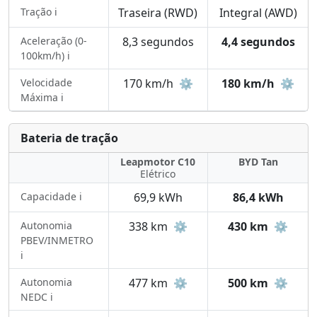
Tração ℹ️
Traseira (RWD)
Integral (AWD)
Aceleração (0-
8,3 segundos
4,4 segundos
100km/h) ℹ️
Velocidade
170 km/h
⚙️
180 km/h
⚙️
Máxima ℹ️
Bateria de tração
Leapmotor C10
BYD Tan
Elétrico
Capacidade ℹ️
69,9 kWh
86,4 kWh
Autonomia
338 km
⚙️
430 km
⚙️
PBEV/INMETRO
ℹ️
Autonomia
477 km
⚙️
500 km
⚙️
NEDC ℹ️