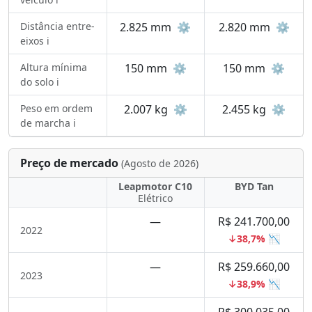
Distância entre-
2.825 mm
⚙️
2.820 mm
⚙️
eixos ℹ️
Altura mínima
150 mm
⚙️
150 mm
⚙️
do solo ℹ️
Peso em ordem
2.007 kg
⚙️
2.455 kg
⚙️
de marcha ℹ️
Preço de mercado
(Agosto de 2026)
Leapmotor C10
BYD Tan
Elétrico
—
R$ 241.700,00
2022
↓38,7% 📉
—
R$ 259.660,00
2023
↓38,9% 📉