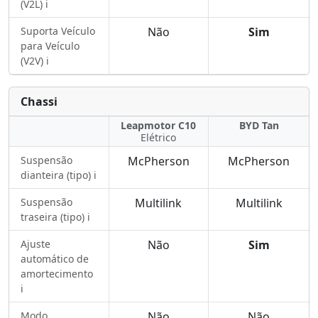
(V2L) ℹ️
Suporta Veículo
Não
Sim
para Veículo
(V2V) ℹ️
Chassi
Leapmotor C10
BYD Tan
Elétrico
Suspensão
McPherson
McPherson
dianteira (tipo) ℹ️
Suspensão
Multilink
Multilink
traseira (tipo) ℹ️
Ajuste
Não
Sim
automático de
amortecimento
ℹ️
Modo
Não
Não