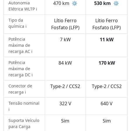
Autonomia
470 km
⚙️
530 km
⚙️
Elétrica WLTP ℹ️
Tipo da
Lítio Ferro
Lítio Ferro
química ℹ️
Fosfato (LFP)
Fosfato (LFP)
Potência
7 kW
11 kW
máxima de
recarga AC ℹ️
Potência
84 kW
170 kW
máxima de
recarga DC ℹ️
Conector de
Type-2 / CCS2
Type-2 / CCS2
recarga ℹ️
Tensão nominal
322 V
640 V
ℹ️
Suporta Veículo
Sim
Sim
para Carga