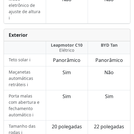
eletrônico de
ajuste de altura
ℹ️
Exterior
Leapmotor C10
BYD Tan
Elétrico
Teto solar ℹ️
Panorâmico
Panorâmico
Maçanetas
Sim
Não
automáticas
retráteis ℹ️
Porta malas
Sim
Sim
com abertura e
fechamento
automático ℹ️
Tamanho das
20 polegadas
22 polegadas
rodas ℹ️