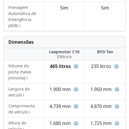
Frenagem
Sim
Sim
Automática de
Emergência
(AEB) ℹ️
Dimensões
Leapmotor C10
BYD Tan
Elétrico
Volume do
465 litros
⚙️
235 litros
⚙️
porta malas
(mínimo) ℹ️
Largura do
1.900 mm
⚙️
1.950 mm
⚙️
veículo ℹ️
Comprimento
4.739 mm
⚙️
4.870 mm
⚙️
do veículo ℹ️
Altura do
1.680 mm
⚙️
1.725 mm
⚙️
veículo ℹ️