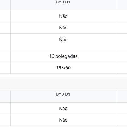
BYD D1
Não
Não
Não
16 polegadas
195/60
BYD D1
Não
Não