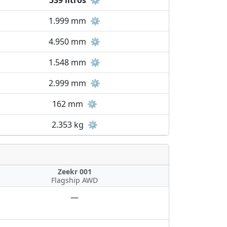
539 litros
⚙️
1.999 mm
⚙️
4.950 mm
⚙️
1.548 mm
⚙️
2.999 mm
⚙️
162 mm
⚙️
2.353 kg
⚙️
Zeekr 001
Flagship AWD
—