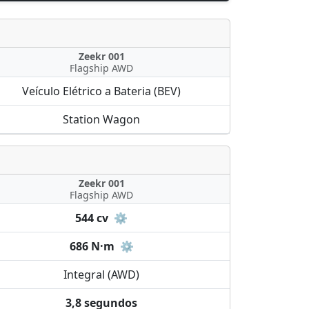
Zeekr 001
Flagship AWD
Veículo Elétrico a Bateria (BEV)
Station Wagon
Zeekr 001
Flagship AWD
544 cv
⚙️
686 N·m
⚙️
Integral (AWD)
3,8 segundos