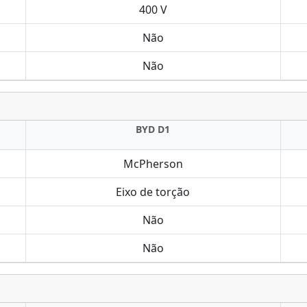
400 V
Não
Não
BYD D1
McPherson
Eixo de torção
Não
Não