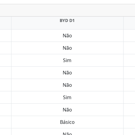
BYD D1
Não
Não
Sim
Não
Não
Sim
Não
Básico
Não