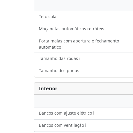
Teto solar ℹ️
Maçanetas automáticas retráteis ℹ️
Porta malas com abertura e fechamento
automático ℹ️
Tamanho das rodas ℹ️
Tamanho dos pneus ℹ️
Interior
Bancos com ajuste elétrico ℹ️
Bancos com ventilação ℹ️