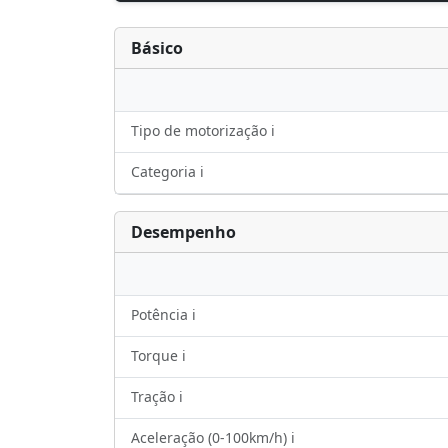
Básico
Tipo de motorização ℹ️
Categoria ℹ️
Desempenho
Potência ℹ️
Torque ℹ️
Tração ℹ️
Aceleração (0-100km/h) ℹ️