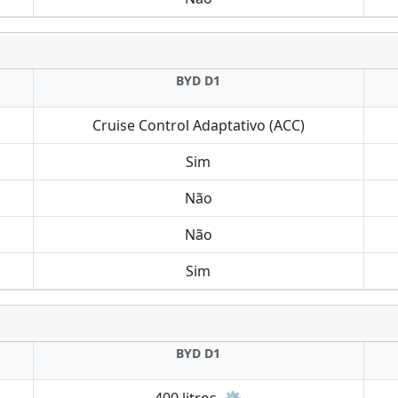
BYD D1
Cruise Control Adaptativo (ACC)
Sim
Não
Não
Sim
BYD D1