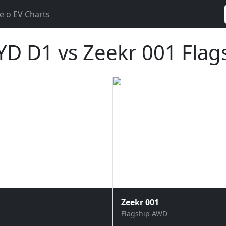
e o EV Charts
D D1 vs Zeekr 001 Fla
Zeekr 001
Flagship AWD