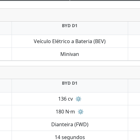
BYD D1
Veículo Elétrico a Bateria (BEV)
Minivan
BYD D1
136 cv
⚙️
180 N·m
⚙️
Dianteira (FWD)
14 segundos