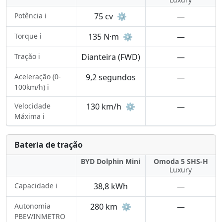
Potência ℹ️
75 cv
⚙️
—
Torque ℹ️
135 N·m
⚙️
—
Tração ℹ️
Dianteira (FWD)
—
Aceleração (0-
9,2 segundos
—
100km/h) ℹ️
Velocidade
130 km/h
⚙️
—
Máxima ℹ️
Bateria de tração
BYD Dolphin Mini
Omoda 5 SHS-H
Luxury
Capacidade ℹ️
38,8 kWh
—
Autonomia
280 km
⚙️
—
PBEV/INMETRO