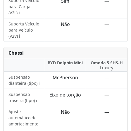
Suporta Veículo
Sim
—
para Carga
(V2L) ℹ️
Suporta Veículo
Não
—
para Veículo
(V2V) ℹ️
Chassi
BYD Dolphin Mini
Omoda 5 SHS-H
Luxury
Suspensão
McPherson
—
dianteira (tipo) ℹ️
Suspensão
Eixo de torção
—
traseira (tipo) ℹ️
Ajuste
Não
—
automático de
amortecimento
ℹ️