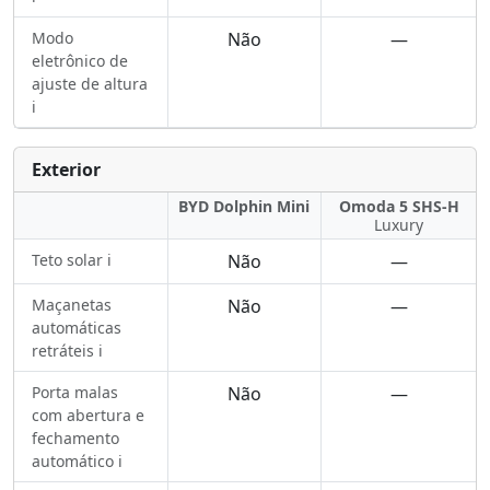
Modo
Não
—
eletrônico de
ajuste de altura
ℹ️
Exterior
BYD Dolphin Mini
Omoda 5 SHS-H
Luxury
Teto solar ℹ️
Não
—
Maçanetas
Não
—
automáticas
retráteis ℹ️
Porta malas
Não
—
com abertura e
fechamento
automático ℹ️