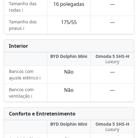
Tamanho das
16 polegadas
—
rodas ℹ️
Tamanho dos
175/55
—
pneus ℹ️
Interior
BYD Dolphin Mini
Omoda 5 SHS-H
Luxury
Bancos com
Não
—
ajuste elétrico ℹ️
Bancos com
Não
—
ventilação ℹ️
Conforto e Entretenimento
BYD Dolphin Mini
Omoda 5 SHS-H
Luxury