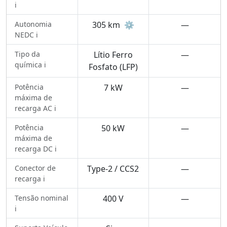
ℹ️
Autonomia
305 km
⚙️
—
NEDC ℹ️
Tipo da
Lítio Ferro
—
química ℹ️
Fosfato (LFP)
Potência
7 kW
—
máxima de
recarga AC ℹ️
Potência
50 kW
—
máxima de
recarga DC ℹ️
Conector de
Type-2 / CCS2
—
recarga ℹ️
Tensão nominal
400 V
—
ℹ️