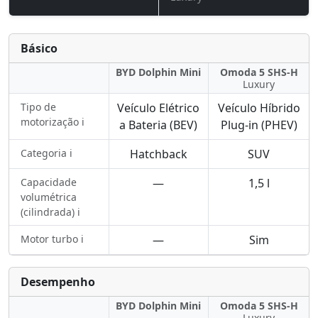
Básico
BYD Dolphin Mini
Omoda 5 SHS-H
Luxury
Tipo de
Veículo Elétrico
Veículo Híbrido
motorização ℹ️
a Bateria (BEV)
Plug-in (PHEV)
Categoria ℹ️
Hatchback
SUV
Capacidade
—
1,5 l
volumétrica
(cilindrada) ℹ️
Motor turbo ℹ️
—
Sim
Desempenho
BYD Dolphin Mini
Omoda 5 SHS-H
Luxury