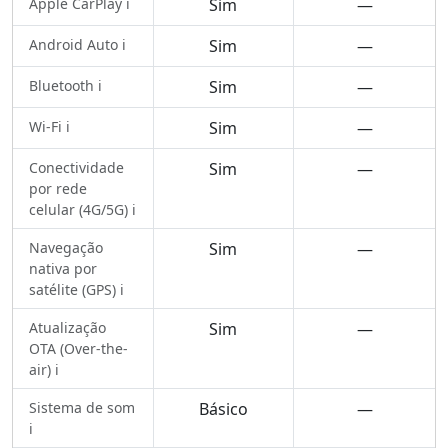
Apple CarPlay ℹ️
Sim
—
Android Auto ℹ️
Sim
—
Bluetooth ℹ️
Sim
—
Wi-Fi ℹ️
Sim
—
Conectividade
Sim
—
por rede
celular (4G/5G) ℹ️
Navegação
Sim
—
nativa por
satélite (GPS) ℹ️
Atualização
Sim
—
OTA (Over-the-
air) ℹ️
Sistema de som
Básico
—
ℹ️