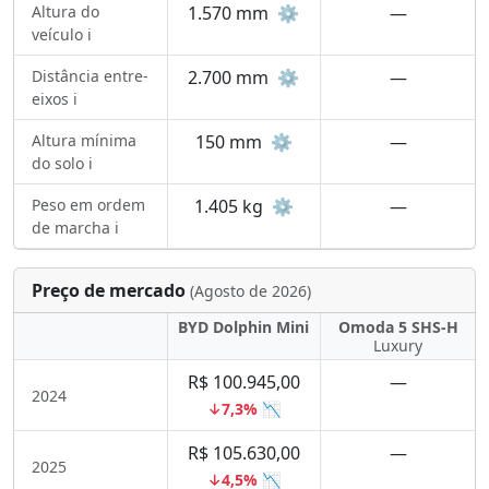
Altura do
1.570 mm
⚙️
—
veículo ℹ️
Distância entre-
2.700 mm
⚙️
—
eixos ℹ️
Altura mínima
150 mm
⚙️
—
do solo ℹ️
Peso em ordem
1.405 kg
⚙️
—
de marcha ℹ️
Preço de mercado
(Agosto de 2026)
BYD Dolphin Mini
Omoda 5 SHS-H
Luxury
R$ 100.945,00
—
2024
↓7,3% 📉
R$ 105.630,00
—
2025
↓4,5% 📉