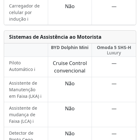
Carregador de
Não
—
celular por
indução ℹ️
Sistemas de Assistência ao Motorista
BYD Dolphin Mini
Omoda 5 SHS-H
Luxury
Piloto
Cruise Control
—
Automático ℹ️
convencional
Assistente de
Não
—
Manutenção
em Faixa (LKA) ℹ️
Assistente de
Não
—
mudança de
Faixa (LCA) ℹ️
Detector de
Não
—
Ponto Cego