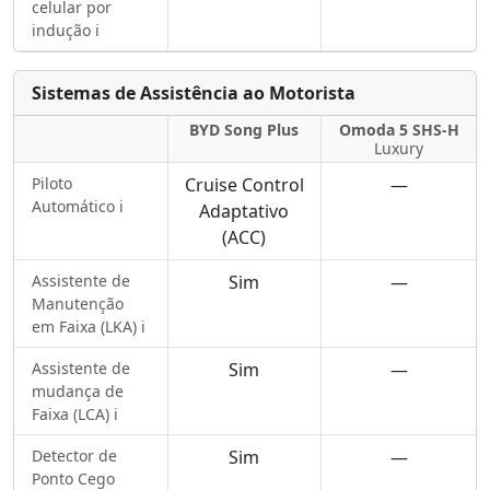
celular por
indução ℹ️
Sistemas de Assistência ao Motorista
BYD Song Plus
Omoda 5 SHS-H
Luxury
Piloto
Cruise Control
—
Automático ℹ️
Adaptativo
(ACC)
Assistente de
Sim
—
Manutenção
em Faixa (LKA) ℹ️
Assistente de
Sim
—
mudança de
Faixa (LCA) ℹ️
Detector de
Sim
—
Ponto Cego