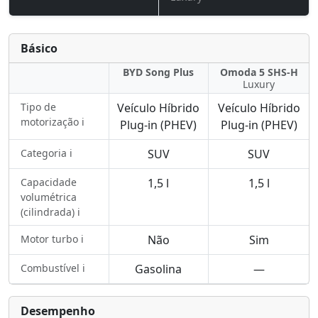
Básico
BYD Song Plus
Omoda 5 SHS-H
Luxury
Tipo de
Veículo Híbrido
Veículo Híbrido
motorização ℹ️
Plug-in (PHEV)
Plug-in (PHEV)
Categoria ℹ️
SUV
SUV
Capacidade
1,5 l
1,5 l
volumétrica
(cilindrada) ℹ️
Motor turbo ℹ️
Não
Sim
Combustível ℹ️
Gasolina
—
Desempenho