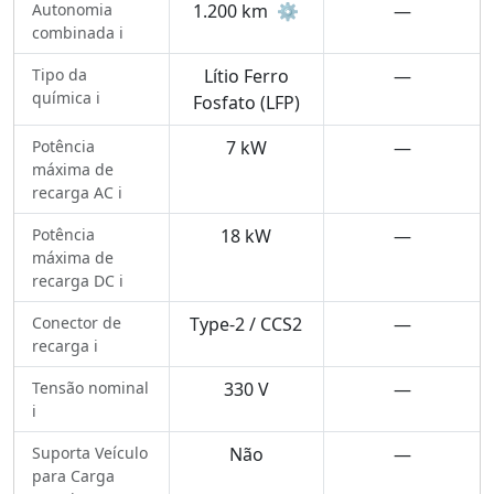
Autonomia
1.200 km
⚙️
—
combinada ℹ️
Tipo da
Lítio Ferro
—
química ℹ️
Fosfato (LFP)
Potência
7 kW
—
máxima de
recarga AC ℹ️
Potência
18 kW
—
máxima de
recarga DC ℹ️
Conector de
Type-2 / CCS2
—
recarga ℹ️
Tensão nominal
330 V
—
ℹ️
Suporta Veículo
Não
—
para Carga