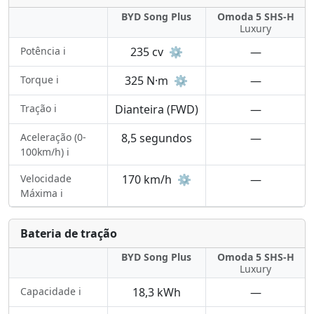
BYD Song Plus
Omoda 5 SHS-H
Luxury
Potência ℹ️
235 cv
⚙️
—
Torque ℹ️
325 N·m
⚙️
—
Tração ℹ️
Dianteira (FWD)
—
Aceleração (0-
8,5 segundos
—
100km/h) ℹ️
Velocidade
170 km/h
⚙️
—
Máxima ℹ️
Bateria de tração
BYD Song Plus
Omoda 5 SHS-H
Luxury
Capacidade ℹ️
18,3 kWh
—