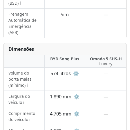
(BSD) ℹ️
Frenagem
Sim
—
Automática de
Emergência
(AEB) ℹ️
Dimensões
BYD Song Plus
Omoda 5 SHS-H
Luxury
Volume do
574 litros
⚙️
—
porta malas
(mínimo) ℹ️
Largura do
1.890 mm
⚙️
—
veículo ℹ️
Comprimento
4.705 mm
⚙️
—
do veículo ℹ️