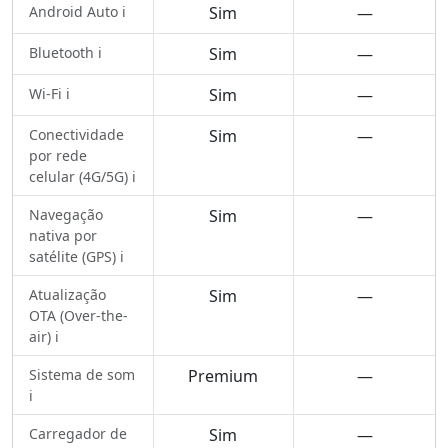
Android Auto ℹ️
Sim
—
Bluetooth ℹ️
Sim
—
Wi-Fi ℹ️
Sim
—
Conectividade
Sim
—
por rede
celular (4G/5G) ℹ️
Navegação
Sim
—
nativa por
satélite (GPS) ℹ️
Atualização
Sim
—
OTA (Over-the-
air) ℹ️
Sistema de som
Premium
—
ℹ️
Carregador de
Sim
—