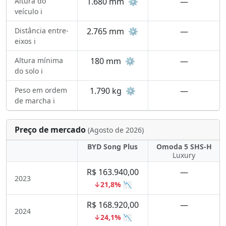
Altura do
1.680 mm
⚙️
—
veículo ℹ️
Distância entre-
2.765 mm
⚙️
—
eixos ℹ️
Altura mínima
180 mm
⚙️
—
do solo ℹ️
Peso em ordem
1.790 kg
⚙️
—
de marcha ℹ️
Preço de mercado
(Agosto de 2026)
BYD Song Plus
Omoda 5 SHS-H
Luxury
R$ 163.940,00
—
2023
↓21,8% 📉
R$ 168.920,00
—
2024
↓24,1% 📉