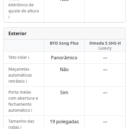
eletrônico de
ajuste de altura
ℹ️
Exterior
BYD Song Plus
Omoda 5 SHS-H
Luxury
Teto solar ℹ️
Panorâmico
—
Maçanetas
Não
—
automáticas
retráteis ℹ️
Porta malas
Sim
—
com abertura e
fechamento
automático ℹ️
Tamanho das
19 polegadas
—
rodas ℹ️