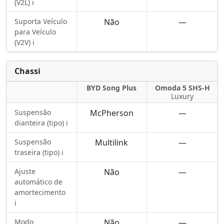
(V2L) ℹ️
Suporta Veículo
Não
—
para Veículo
(V2V) ℹ️
Chassi
BYD Song Plus
Omoda 5 SHS-H
Luxury
Suspensão
McPherson
—
dianteira (tipo) ℹ️
Suspensão
Multilink
—
traseira (tipo) ℹ️
Ajuste
Não
—
automático de
amortecimento
ℹ️
Modo
Não
—