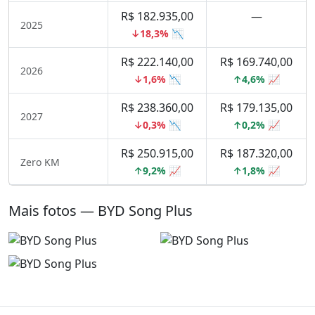
R$ 182.935,00
—
2025
↓18,3% 📉
R$ 222.140,00
R$ 169.740,00
2026
↓1,6% 📉
↑4,6% 📈
R$ 238.360,00
R$ 179.135,00
2027
↓0,3% 📉
↑0,2% 📈
R$ 250.915,00
R$ 187.320,00
Zero KM
↑9,2% 📈
↑1,8% 📈
Mais fotos — BYD Song Plus