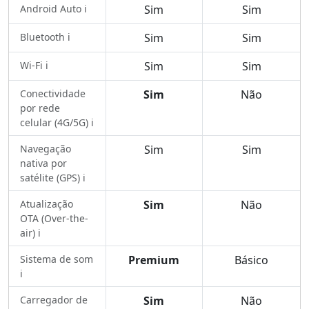
Android Auto ℹ️
Sim
Sim
Bluetooth ℹ️
Sim
Sim
Wi-Fi ℹ️
Sim
Sim
Conectividade
Sim
Não
por rede
celular (4G/5G) ℹ️
Navegação
Sim
Sim
nativa por
satélite (GPS) ℹ️
Atualização
Sim
Não
OTA (Over-the-
air) ℹ️
Sistema de som
Premium
Básico
ℹ️
Carregador de
Sim
Não