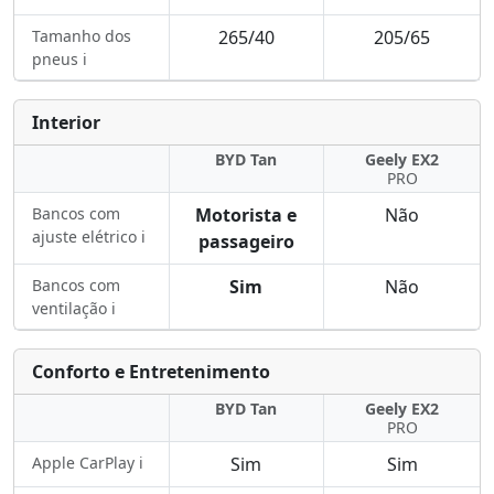
Tamanho dos
265/40
205/65
pneus ℹ️
Interior
BYD Tan
Geely EX2
PRO
Bancos com
Motorista e
Não
ajuste elétrico ℹ️
passageiro
Bancos com
Sim
Não
ventilação ℹ️
Conforto e Entretenimento
BYD Tan
Geely EX2
PRO
Apple CarPlay ℹ️
Sim
Sim