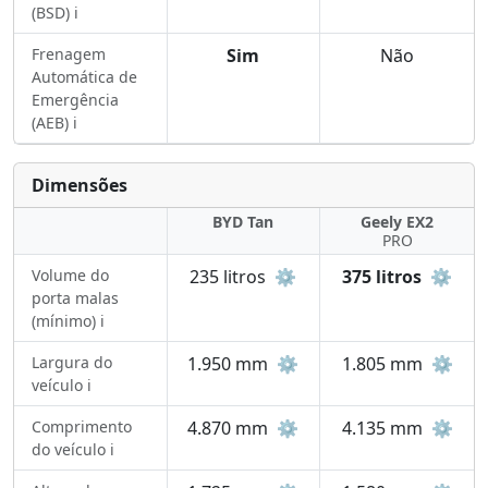
(BSD) ℹ️
Frenagem
Sim
Não
Automática de
Emergência
(AEB) ℹ️
Dimensões
BYD Tan
Geely EX2
PRO
Volume do
235 litros
⚙️
375 litros
⚙️
porta malas
(mínimo) ℹ️
Largura do
1.950 mm
⚙️
1.805 mm
⚙️
veículo ℹ️
Comprimento
4.870 mm
⚙️
4.135 mm
⚙️
do veículo ℹ️