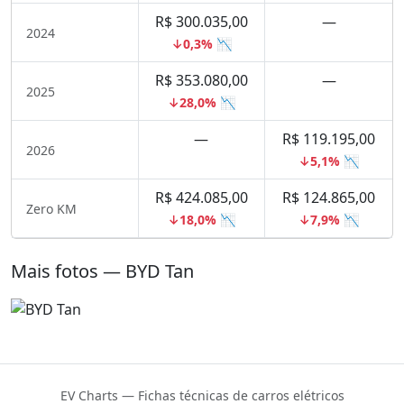
R$ 300.035,00
—
2024
↓0,3% 📉
R$ 353.080,00
—
2025
↓28,0% 📉
—
R$ 119.195,00
2026
↓5,1% 📉
R$ 424.085,00
R$ 124.865,00
Zero KM
↓18,0% 📉
↓7,9% 📉
Mais fotos — BYD Tan
EV Charts — Fichas técnicas de carros elétricos