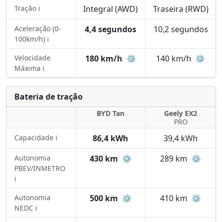
Tração ℹ️
Integral (AWD)
Traseira (RWD)
Aceleração (0-
4,4 segundos
10,2 segundos
100km/h) ℹ️
Velocidade
180 km/h
⚙️
140 km/h
⚙️
Máxima ℹ️
Bateria de tração
BYD Tan
Geely EX2
PRO
Capacidade ℹ️
86,4 kWh
39,4 kWh
Autonomia
430 km
⚙️
289 km
⚙️
PBEV/INMETRO
ℹ️
Autonomia
500 km
⚙️
410 km
⚙️
NEDC ℹ️