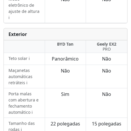
eletrônico de
ajuste de altura
ℹ️
Exterior
BYD Tan
Geely EX2
PRO
Teto solar ℹ️
Panorâmico
Não
Maçanetas
Não
Não
automáticas
retráteis ℹ️
Porta malas
Sim
Não
com abertura e
fechamento
automático ℹ️
Tamanho das
22 polegadas
15 polegadas
rodas ℹ️