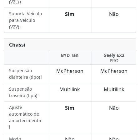
(V2L) ℹ️
Suporta Veículo
Sim
Não
para Veículo
(V2V) ℹ️
Chassi
BYD Tan
Geely EX2
PRO
Suspensão
McPherson
McPherson
dianteira (tipo) ℹ️
Suspensão
Multilink
Multilink
traseira (tipo) ℹ️
Ajuste
Sim
Não
automático de
amortecimento
ℹ️
Modo
Não
Não