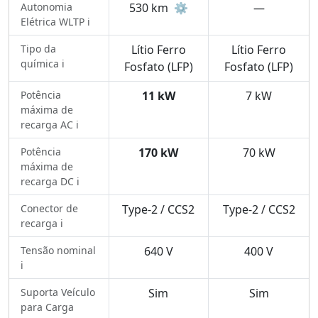
Autonomia
530 km
⚙️
—
Elétrica WLTP ℹ️
Tipo da
Lítio Ferro
Lítio Ferro
química ℹ️
Fosfato (LFP)
Fosfato (LFP)
Potência
11 kW
7 kW
máxima de
recarga AC ℹ️
Potência
170 kW
70 kW
máxima de
recarga DC ℹ️
Conector de
Type-2 / CCS2
Type-2 / CCS2
recarga ℹ️
Tensão nominal
640 V
400 V
ℹ️
Suporta Veículo
Sim
Sim
para Carga