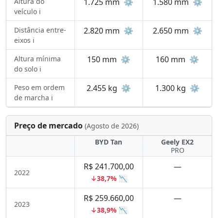
Altura do
1.725 mm
⚙️
1.580 mm
⚙️
veículo ℹ️
Distância entre-
2.820 mm
⚙️
2.650 mm
⚙️
eixos ℹ️
Altura mínima
150 mm
⚙️
160 mm
⚙️
do solo ℹ️
Peso em ordem
2.455 kg
⚙️
1.300 kg
⚙️
de marcha ℹ️
Preço de mercado
(Agosto de 2026)
BYD Tan
Geely EX2
PRO
R$ 241.700,00
—
2022
↓38,7% 📉
R$ 259.660,00
—
2023
↓38,9% 📉