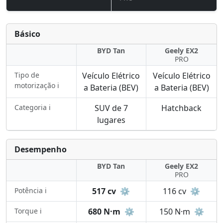
Básico
BYD Tan
Geely EX2
PRO
Tipo de
Veículo Elétrico
Veículo Elétrico
motorização ℹ️
a Bateria (BEV)
a Bateria (BEV)
Categoria ℹ️
SUV de 7
Hatchback
lugares
Desempenho
BYD Tan
Geely EX2
PRO
Potência ℹ️
517 cv
⚙️
116 cv
⚙️
Torque ℹ️
680 N·m
⚙️
150 N·m
⚙️