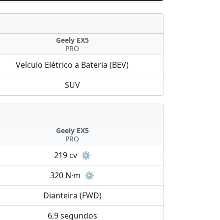
Geely EX5
PRO
Veículo Elétrico a Bateria (BEV)
SUV
Geely EX5
PRO
219 cv
⚙️
320 N·m
⚙️
Dianteira (FWD)
6,9 segundos