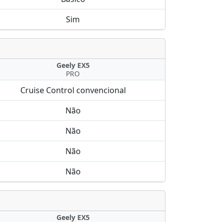
Sim
Geely EX5
PRO
Cruise Control convencional
Não
Não
Não
Não
Geely EX5