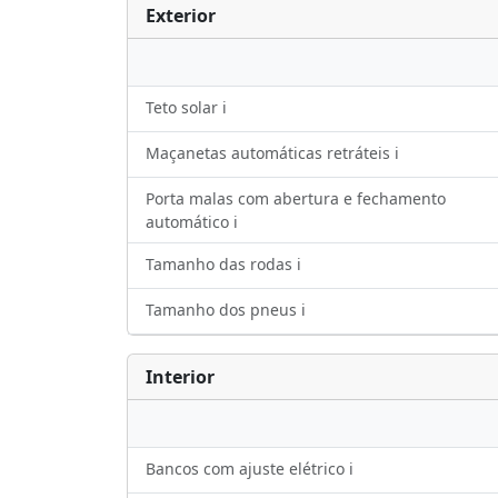
Exterior
Teto solar ℹ️
Maçanetas automáticas retráteis ℹ️
Porta malas com abertura e fechamento
automático ℹ️
Tamanho das rodas ℹ️
Tamanho dos pneus ℹ️
Interior
Bancos com ajuste elétrico ℹ️