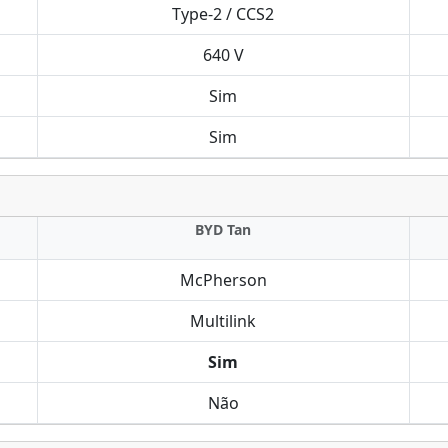
Type-2 / CCS2
640 V
Sim
Sim
BYD Tan
McPherson
Multilink
Sim
Não