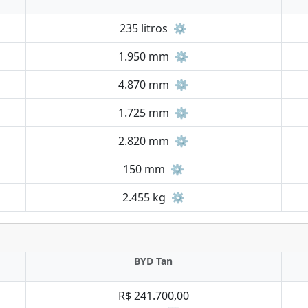
235 litros
⚙️
1.950 mm
⚙️
4.870 mm
⚙️
1.725 mm
⚙️
2.820 mm
⚙️
150 mm
⚙️
2.455 kg
⚙️
BYD Tan
R$ 241.700,00