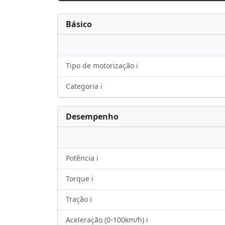
Básico
Tipo de motorização ℹ️
Categoria ℹ️
Desempenho
Potência ℹ️
Torque ℹ️
Tração ℹ️
Aceleração (0-100km/h) ℹ️