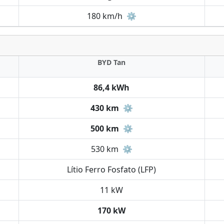
180 km/h
⚙️
BYD Tan
86,4 kWh
430 km
⚙️
500 km
⚙️
530 km
⚙️
Lítio Ferro Fosfato (LFP)
11 kW
170 kW