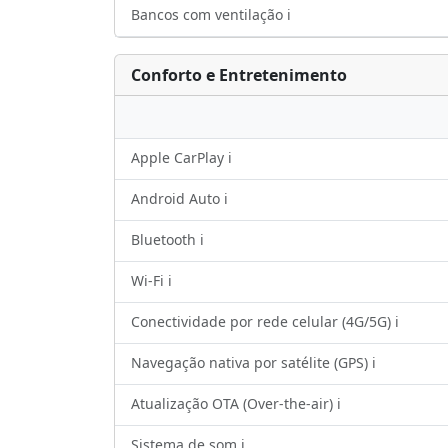
Bancos com ventilação ℹ️
Conforto e Entretenimento
Apple CarPlay ℹ️
Android Auto ℹ️
Bluetooth ℹ️
Wi-Fi ℹ️
Conectividade por rede celular (4G/5G) ℹ️
Navegação nativa por satélite (GPS) ℹ️
Atualização OTA (Over-the-air) ℹ️
Sistema de som ℹ️