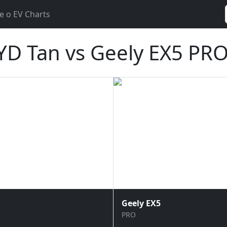
e o EV Charts
D Tan vs Geely EX5 PR
Geely EX5
PRO