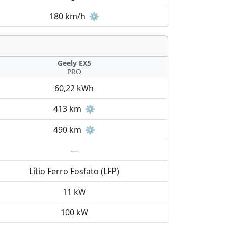
180 km/h
⚙️
Geely EX5
PRO
60,22 kWh
413 km
⚙️
490 km
⚙️
—
Lítio Ferro Fosfato (LFP)
11 kW
100 kW