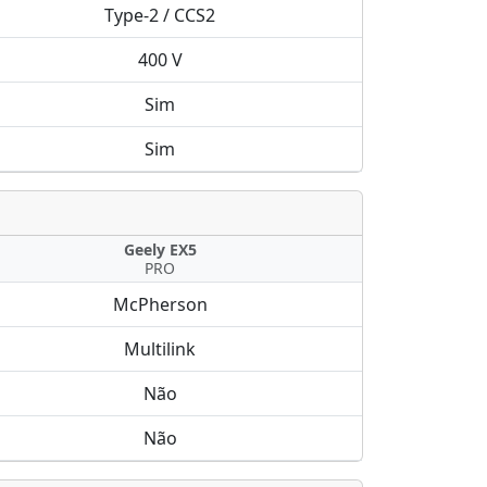
Type-2 / CCS2
400 V
Sim
Sim
Geely EX5
PRO
McPherson
Multilink
Não
Não