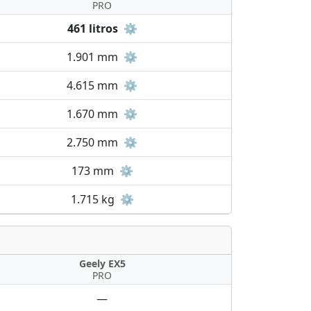
PRO
461 litros
⚙️
1.901 mm
⚙️
4.615 mm
⚙️
1.670 mm
⚙️
2.750 mm
⚙️
173 mm
⚙️
1.715 kg
⚙️
Geely EX5
PRO
—