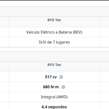
BYD Tan
Veículo Elétrico a Bateria (BEV)
SUV de 7 lugares
BYD Tan
517 cv
⚙️
680 N·m
⚙️
Integral (AWD)
4,4 segundos