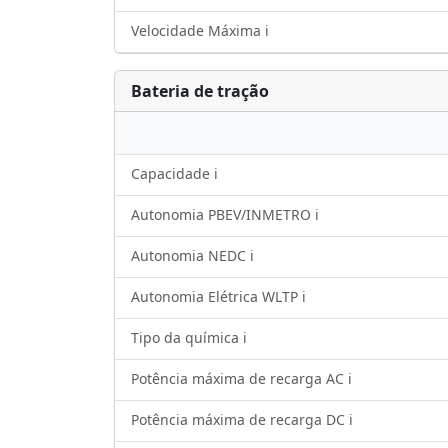
Velocidade Máxima ℹ️
Bateria de tração
Capacidade ℹ️
Autonomia PBEV/INMETRO ℹ️
Autonomia NEDC ℹ️
Autonomia Elétrica WLTP ℹ️
Tipo da química ℹ️
Potência máxima de recarga AC ℹ️
Potência máxima de recarga DC ℹ️