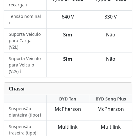
recarga ℹ️
Tensão nominal
640 V
330 V
ℹ️
Suporta Veículo
Sim
Não
para Carga
(V2L) ℹ️
Suporta Veículo
Sim
Não
para Veículo
(V2V) ℹ️
Chassi
BYD Tan
BYD Song Plus
Suspensão
McPherson
McPherson
dianteira (tipo) ℹ️
Suspensão
Multilink
Multilink
traseira (tipo) ℹ️