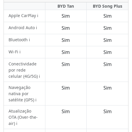
BYD Tan
BYD Song Plus
Apple CarPlay ℹ️
Sim
Sim
Android Auto ℹ️
Sim
Sim
Bluetooth ℹ️
Sim
Sim
Wi-Fi ℹ️
Sim
Sim
Conectividade
Sim
Sim
por rede
celular (4G/5G) ℹ️
Navegação
Sim
Sim
nativa por
satélite (GPS) ℹ️
Atualização
Sim
Sim
OTA (Over-the-
air) ℹ️