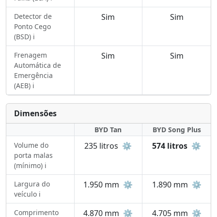
Detector de
Sim
Sim
Ponto Cego
(BSD) ℹ️
Frenagem
Sim
Sim
Automática de
Emergência
(AEB) ℹ️
Dimensões
BYD Tan
BYD Song Plus
Volume do
235 litros
⚙️
574 litros
⚙️
porta malas
(mínimo) ℹ️
Largura do
1.950 mm
⚙️
1.890 mm
⚙️
veículo ℹ️
Comprimento
4.870 mm
⚙️
4.705 mm
⚙️