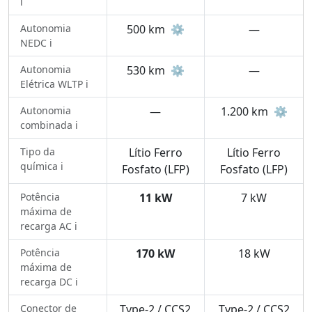
ℹ️
Autonomia
500 km
⚙️
—
NEDC ℹ️
Autonomia
530 km
⚙️
—
Elétrica WLTP ℹ️
Autonomia
—
1.200 km
⚙️
combinada ℹ️
Tipo da
Lítio Ferro
Lítio Ferro
química ℹ️
Fosfato (LFP)
Fosfato (LFP)
Potência
11 kW
7 kW
máxima de
recarga AC ℹ️
Potência
170 kW
18 kW
máxima de
recarga DC ℹ️
Conector de
Type-2 / CCS2
Type-2 / CCS2