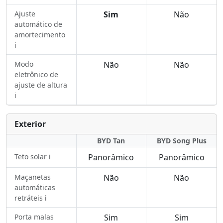
Ajuste
Sim
Não
automático de
amortecimento
ℹ️
Modo
Não
Não
eletrônico de
ajuste de altura
ℹ️
Exterior
BYD Tan
BYD Song Plus
Teto solar ℹ️
Panorâmico
Panorâmico
Maçanetas
Não
Não
automáticas
retráteis ℹ️
Porta malas
Sim
Sim