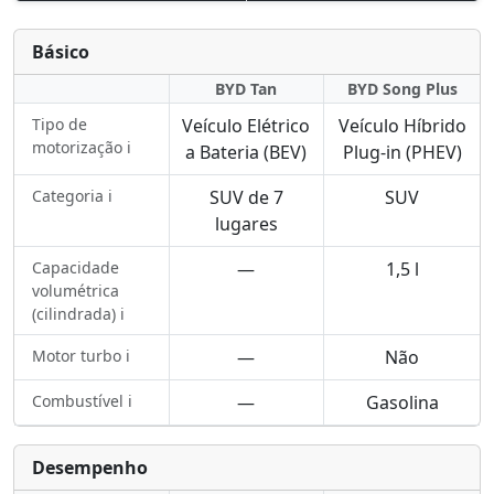
Básico
BYD Tan
BYD Song Plus
Tipo de
Veículo Elétrico
Veículo Híbrido
motorização ℹ️
a Bateria (BEV)
Plug-in (PHEV)
Categoria ℹ️
SUV de 7
SUV
lugares
Capacidade
—
1,5 l
volumétrica
(cilindrada) ℹ️
Motor turbo ℹ️
—
Não
Combustível ℹ️
—
Gasolina
Desempenho