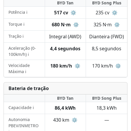
BYD Tan
BYD Song Plus
Potência ℹ️
517 cv
⚙️
235 cv
⚙️
Torque ℹ️
680 N·m
⚙️
325 N·m
⚙️
Tração ℹ️
Integral (AWD)
Dianteira (FWD)
Aceleração (0-
4,4 segundos
8,5 segundos
100km/h) ℹ️
Velocidade
180 km/h
⚙️
170 km/h
⚙️
Máxima ℹ️
Bateria de tração
BYD Tan
BYD Song Plus
Capacidade ℹ️
86,4 kWh
18,3 kWh
Autonomia
430 km
⚙️
—
PBEV/INMETRO