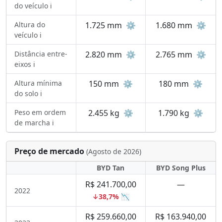
do veículo ℹ️
Altura do
1.725 mm
⚙️
1.680 mm
⚙️
veículo ℹ️
Distância entre-
2.820 mm
⚙️
2.765 mm
⚙️
eixos ℹ️
Altura mínima
150 mm
⚙️
180 mm
⚙️
do solo ℹ️
Peso em ordem
2.455 kg
⚙️
1.790 kg
⚙️
de marcha ℹ️
Preço de mercado
(Agosto de 2026)
BYD Tan
BYD Song Plus
R$ 241.700,00
—
2022
↓38,7% 📉
R$ 259.660,00
R$ 163.940,00