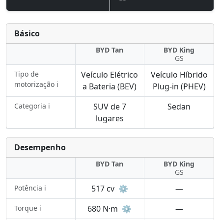
Básico
BYD Tan
BYD King
GS
Tipo de
Veículo Elétrico
Veículo Híbrido
motorização ℹ️
a Bateria (BEV)
Plug-in (PHEV)
Categoria ℹ️
SUV de 7
Sedan
lugares
Desempenho
BYD Tan
BYD King
GS
Potência ℹ️
517 cv
⚙️
—
Torque ℹ️
680 N·m
⚙️
—