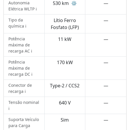
Autonomia
530 km
⚙️
—
Elétrica WLTP ℹ️
Tipo da
Lítio Ferro
—
química ℹ️
Fosfato (LFP)
Potência
11 kW
—
máxima de
recarga AC ℹ️
Potência
170 kW
—
máxima de
recarga DC ℹ️
Conector de
Type-2 / CCS2
—
recarga ℹ️
Tensão nominal
640 V
—
ℹ️
Suporta Veículo
Sim
—
para Carga