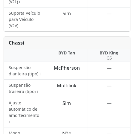
(V2L) ℹ️
Suporta Veículo
Sim
—
para Veículo
(V2V) ℹ️
Chassi
BYD Tan
BYD King
GS
Suspensão
McPherson
—
dianteira (tipo) ℹ️
Suspensão
Multilink
—
traseira (tipo) ℹ️
Ajuste
Sim
—
automático de
amortecimento
ℹ️
Modo
Não
—