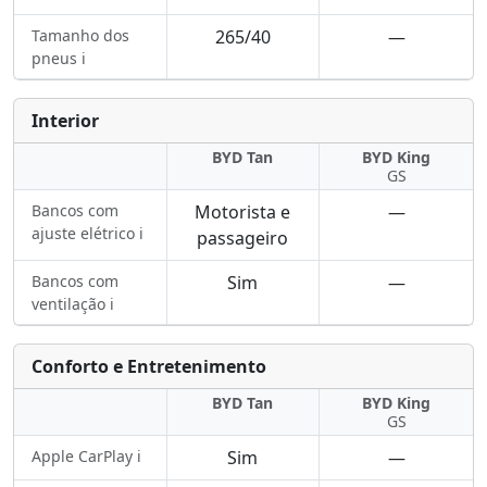
Tamanho dos
265/40
—
pneus ℹ️
Interior
BYD Tan
BYD King
GS
Bancos com
Motorista e
—
ajuste elétrico ℹ️
passageiro
Bancos com
Sim
—
ventilação ℹ️
Conforto e Entretenimento
BYD Tan
BYD King
GS
Apple CarPlay ℹ️
Sim
—