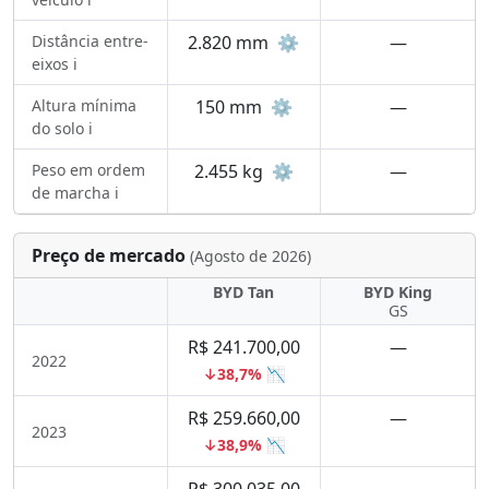
Distância entre-
2.820 mm
⚙️
—
eixos ℹ️
Altura mínima
150 mm
⚙️
—
do solo ℹ️
Peso em ordem
2.455 kg
⚙️
—
de marcha ℹ️
Preço de mercado
(Agosto de 2026)
BYD Tan
BYD King
GS
R$ 241.700,00
—
2022
↓38,7% 📉
R$ 259.660,00
—
2023
↓38,9% 📉