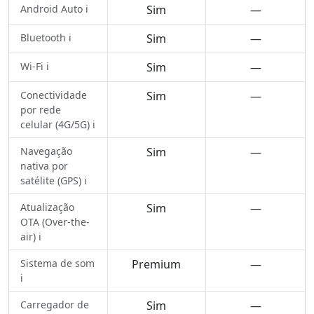
Android Auto ℹ️
Sim
—
Bluetooth ℹ️
Sim
—
Wi-Fi ℹ️
Sim
—
Conectividade
Sim
—
por rede
celular (4G/5G) ℹ️
Navegação
Sim
—
nativa por
satélite (GPS) ℹ️
Atualização
Sim
—
OTA (Over-the-
air) ℹ️
Sistema de som
Premium
—
ℹ️
Carregador de
Sim
—