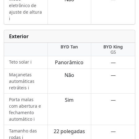
eletrônico de
ajuste de altura
ℹ️
Exterior
BYD Tan
BYD King
GS
Teto solar ℹ️
Panorâmico
—
Maçanetas
Não
—
automáticas
retráteis ℹ️
Porta malas
Sim
—
com abertura e
fechamento
automático ℹ️
Tamanho das
22 polegadas
—
rodas ℹ️