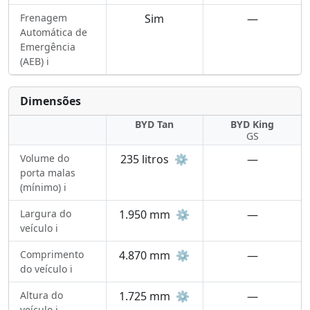
Frenagem
Sim
—
Automática de
Emergência
(AEB) ℹ️
Dimensões
BYD Tan
BYD King
GS
Volume do
235 litros
⚙️
—
porta malas
(mínimo) ℹ️
Largura do
1.950 mm
⚙️
—
veículo ℹ️
Comprimento
4.870 mm
⚙️
—
do veículo ℹ️
Altura do
1.725 mm
⚙️
—
veículo ℹ️