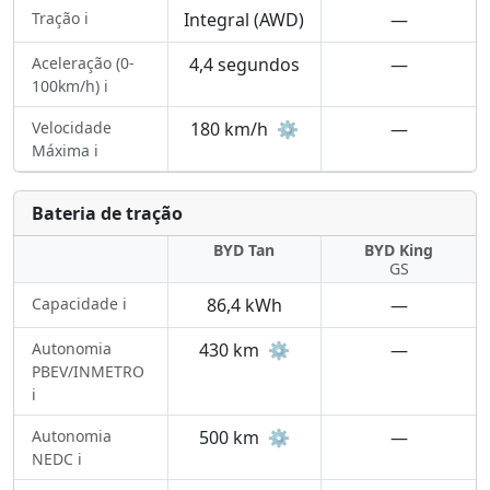
Tração ℹ️
Integral (AWD)
—
Aceleração (0-
4,4 segundos
—
100km/h) ℹ️
Velocidade
180 km/h
⚙️
—
Máxima ℹ️
Bateria de tração
BYD Tan
BYD King
GS
Capacidade ℹ️
86,4 kWh
—
Autonomia
430 km
⚙️
—
PBEV/INMETRO
ℹ️
Autonomia
500 km
⚙️
—
NEDC ℹ️