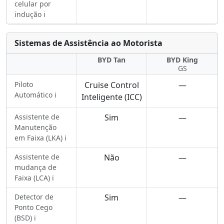
celular por
indução ℹ️
Sistemas de Assistência ao Motorista
BYD Tan
BYD King
GS
Piloto
Cruise Control
—
Automático ℹ️
Inteligente (ICC)
Assistente de
Sim
—
Manutenção
em Faixa (LKA) ℹ️
Assistente de
Não
—
mudança de
Faixa (LCA) ℹ️
Detector de
Sim
—
Ponto Cego
(BSD) ℹ️